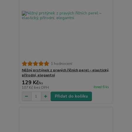
1 hodnocení
Něžný prstýnek z pravých říčních perel – elastický,
přírodní, elegantní
129 Kč
/
ks
ihned 6 ks
107 Kč
bez DPH
Přidat do košíku