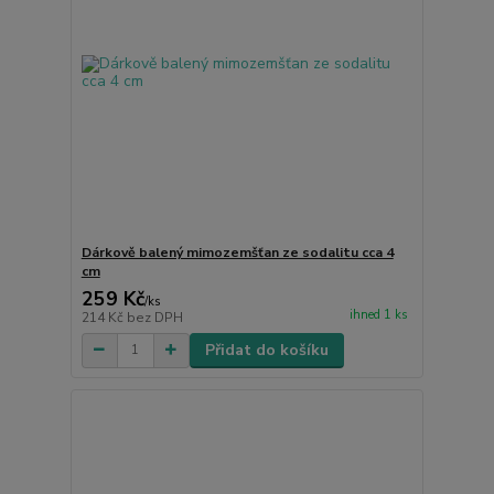
Dárkově balený mimozemšťan ze sodalitu cca 4
cm
259 Kč
/
ks
ihned 1 ks
214 Kč
bez DPH
Přidat do košíku