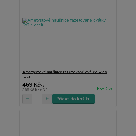
Ametystové naušnice fazetované oválky 5x7 s
ocelí
469 Kč
/
ks
ihned 2 ks
388 Kč
bez DPH
Přidat do košíku