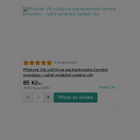
1 hodnocení
Přívěsek Vlk světlý na nastavitelném černém
provázku – ručně vyráběný symbol síly
85 Kč
/
ks
ihned 2 ks
70 Kč
bez DPH
Přidat do košíku