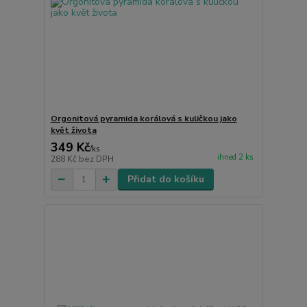
Orgonitová pyramida korálová s kuličkou jako
květ života
349 Kč
/
ks
ihned 2 ks
288 Kč
bez DPH
Přidat do košíku