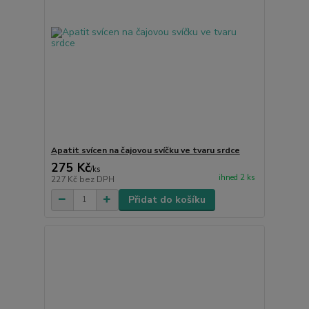
Apatit svícen na čajovou svíčku ve tvaru srdce
275 Kč
/
ks
ihned 2 ks
227 Kč
bez DPH
Přidat do košíku