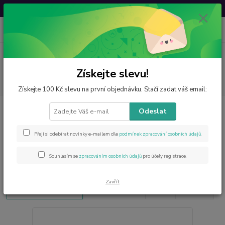
Svatovavřinecká sleva: 20 % s kódem
VAVRINEC20
0
ks
CZK
za
0 Kč
Menu
Získejte slevu!
Hledat
Získejte 100 Kč slevu na první objednávku. Stačí zadat váš email:
Odeslat
Přeji si odebírat novinky e-mailem dle
podmínek zpracování osobních údajů
.
Souhlasím se
zpracováním osobních údajů
pro účely registrace.
Z naší nabídky
Zavřít
Vybrali jsme pro vás
Nejprodávanější
Akce
Novinky