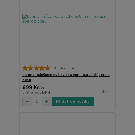
2 hodnocení
Larimar náušnice oválky 6x8 mm – luxusní šperk z
oceli
699 Kč
/
ks
ihned 4 ks
578 Kč
bez DPH
Přidat do košíku