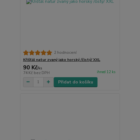
2 hodnocení
Křišťál natur zvaný jako horský /čistý/ XXL
90 Kč
/
ks
ihned 12 ks
74 Kč
bez DPH
Přidat do košíku