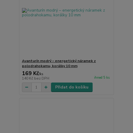
Avanturín modrý – energetický náramek z
polodrahokamu, korálky 10 mm
169 Kč
/
ks
ihned 5 ks
140 Kč
bez DPH
Přidat do košíku