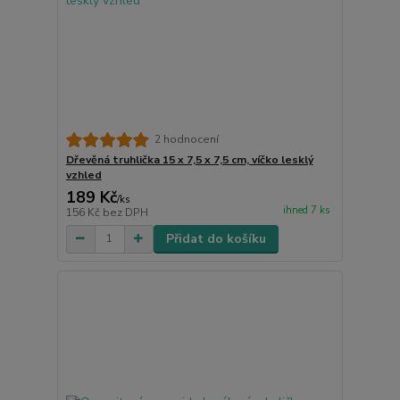
2 hodnocení
Dřevěná truhlička 15 x 7,5 x 7,5 cm, víčko lesklý
vzhled
189 Kč
/
ks
ihned 7 ks
156 Kč
bez DPH
Přidat do košíku