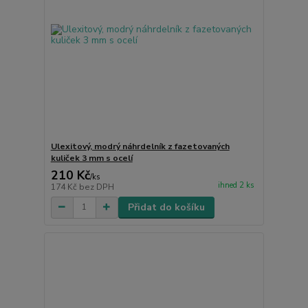
Ulexitový, modrý náhrdelník z fazetovaných
kuliček 3 mm s ocelí
210 Kč
/
ks
ihned 2 ks
174 Kč
bez DPH
Přidat do košíku