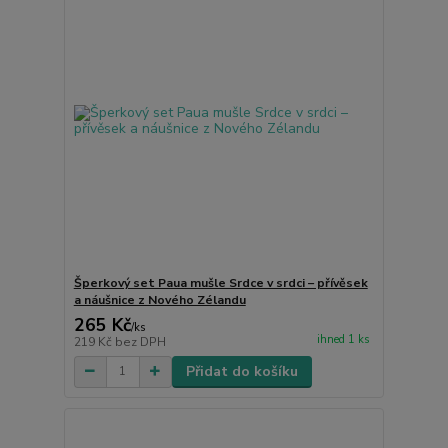
Šperkový set Paua mušle Srdce v srdci – přívěsek
a náušnice z Nového Zélandu
265 Kč
/
ks
ihned 1 ks
219 Kč
bez DPH
Přidat do košíku