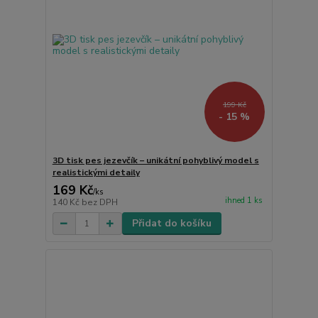
199 Kč
- 15 %
3D tisk pes jezevčík – unikátní pohyblivý model s
realistickými detaily
169 Kč
/
ks
ihned 1 ks
140 Kč
bez DPH
Přidat do košíku