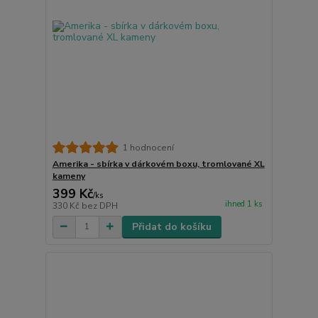
1 hodnocení
Amerika - sbírka v dárkovém boxu, tromlované XL
kameny
399 Kč
/
ks
ihned 1 ks
330 Kč
bez DPH
Přidat do košíku