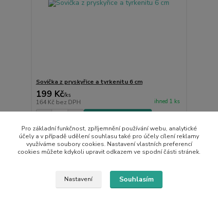
Sovička z pryskyřice a tyrkenitu 6 cm
199 Kč
/
ks
ihned 1 ks
164 Kč
bez DPH
Přidat do košíku
Pro základní funkčnost, zpříjemnění používání webu, analytické
účely a v případě udělení souhlasu také pro účely cílení reklamy
využíváme soubory cookies. Nastavení vlastních preferencí
cookies můžete kdykoli upravit odkazem ve spodní části stránek.
Souhlasím
Nastavení