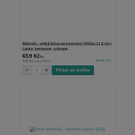
Růženín – velká želva na kovovém tělíčku 11,5 cm |
Láska, harmonie, ochrana
659 Kč
/
ks
ihned 1 ks
545 Kč
bez DPH
Přidat do košíku