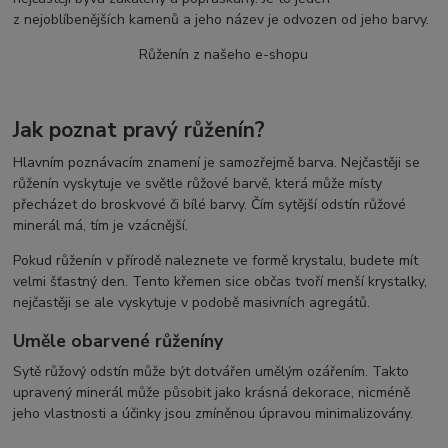
z nejoblíbenějších kamenů a jeho název je odvozen od jeho barvy.
Růženín z našeho e-shopu
Jak poznat pravý růženín?
Hlavním poznávacím znamení je samozřejmě barva. Nejčastěji se
růženín vyskytuje ve světle růžové barvě, která může místy
přecházet do broskvové či bílé barvy. Čím sytější odstín růžové
minerál má, tím je vzácnější.
Pokud růženín v přírodě naleznete ve formě krystalu, budete mít
velmi šťastný den. Tento křemen sice občas tvoří menší krystalky,
nejčastěji se ale vyskytuje v podobě masivních agregátů.
Uměle obarvené růženíny
Sytě růžový odstín může být dotvářen umělým ozářením. Takto
upravený minerál může působit jako krásná dekorace, nicméně
jeho vlastnosti a účinky jsou zmíněnou úpravou minimalizovány.