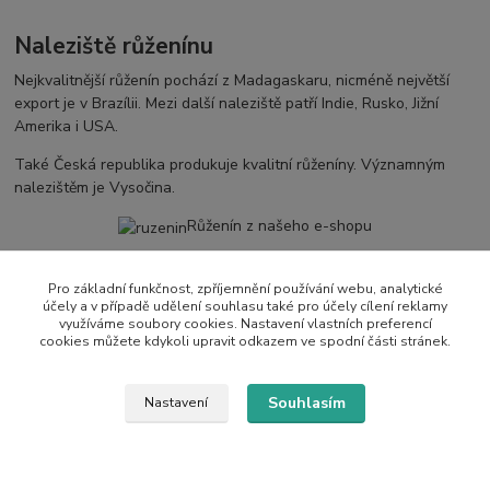
Naleziště růženínu
Nejkvalitnější růženín pochází z Madagaskaru, nicméně největší
export je v Brazílii. Mezi další naleziště patří Indie, Rusko, Jižní
Amerika i USA.
Také Česká republika produkuje kvalitní růženíny. Významným
nalezištěm je Vysočina.
Růženín z našeho e-shopu
Pro základní funkčnost, zpříjemnění používání webu, analytické
Jaké účinky má růženín?
účely a v případě udělení souhlasu také pro účely cílení reklamy
využíváme soubory cookies. Nastavení vlastních preferencí
cookies můžete kdykoli upravit odkazem ve spodní části stránek.
Kámen nesobecké lásky
Růženín pomáhá projevit pocity lásky a probouzí v nás přátelství a
Souhlasím
Nastavení
harmonii. Dokáže zlepšovat mezilidskou komunikaci, řešení
problémů a přijímání odlišných názorů.
Symbol krásy