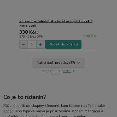
Růženínový náhrdelník z fazetovaných kuliček 3
mm s ocelí
330 Kč
/
ks
ihned 3 ks
273 Kč
bez DPH
Přidat do košíku
Načíst další produkty (27)
strana
z 6
další
Co je to růženín?
Růženín patří do skupiny křemenů, kam řadíme například také
achát
. Jeho typická barva je přisuzována stopám manganu a
nejčastěji bývá zakalený a popraskaný. Je to jeden