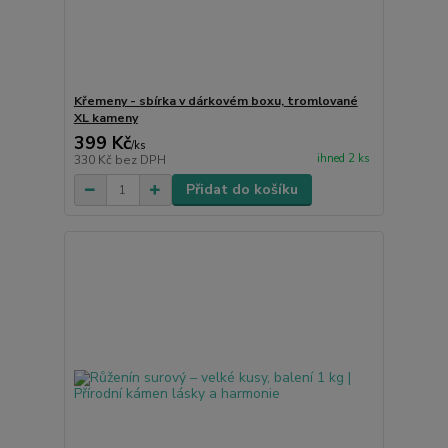
Křemeny - sbírka v dárkovém boxu, tromlované
XL kameny
399 Kč
/
ks
ihned 2 ks
330 Kč
bez DPH
Přidat do košíku