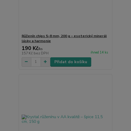
Růženín chips 5–8 mm, 200 g – esoterický minerál
lásky a harmonie
190 Kč
/
ks
ihned 14 ks
157 Kč
bez DPH
Přidat do košíku