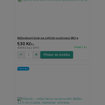
Růženínový blok na svítícím podstavci 853 g
530 Kč
/
ks
ihned 1 ks
438 Kč
bez DPH
Přidat do košíku
Novinka