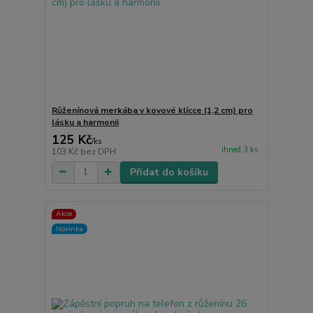
Růženínová merkába v kovové klícce (1,2 cm) pro
lásku a harmonii
125 Kč
/
ks
ihned 3 ks
103 Kč
bez DPH
Přidat do košíku
Akce
Novinka