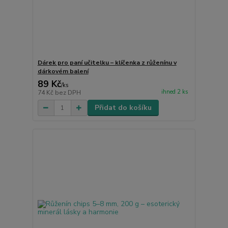
Dárek pro paní učitelku – klíčenka z růženínu v
dárkovém balení
89 Kč
/
ks
ihned 2 ks
74 Kč
bez DPH
Přidat do košíku