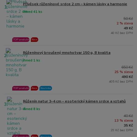
Přívěsek růženínové srdce 2 cm – kámen lásky a harmonie
1.
ihned 41 ks
50 Kč
2 % sleva
49 Kč
40 Kč bez DPH
TOP produkt
Akce
Růženínový broušený mnohotvar 150 g, B kvalita
2.
ihned 1 ks
650 Kč
25 % sleva
490 Kč
405 Kč bez DPH
TOP produkt
Akce
Novinka
Růženín natur 3–4 cm – esoterický kámen srdce a vztahů
3.
ihned 8 ks
40 Kč
13 % sleva
35 Kč
29 Kč bez DPH
TOP produkt
Akce
Novinka