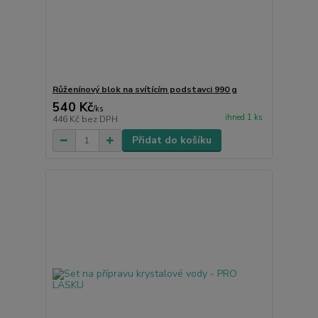
Růženínový blok na svítícím podstavci 990 g
540 Kč
/
ks
ihned 1 ks
446 Kč
bez DPH
Přidat do košíku