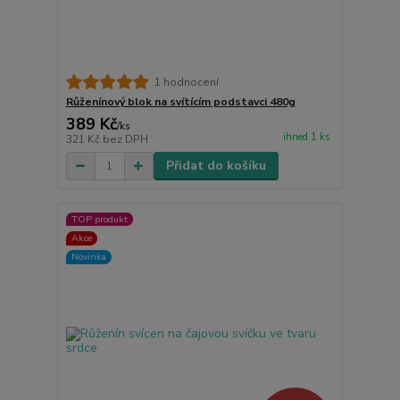
1 hodnocení
Růženínový blok na svítícím podstavci 480g
389 Kč
/
ks
ihned 1 ks
321 Kč
bez DPH
Přidat do košíku
TOP produkt
Akce
Novinka