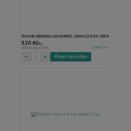
Krystal růženínu v AA kvalitě – špice 11,5 cm, 150 g
520 Kč
/
ks
ihned 1 ks
430 Kč
bez DPH
Přidat do košíku