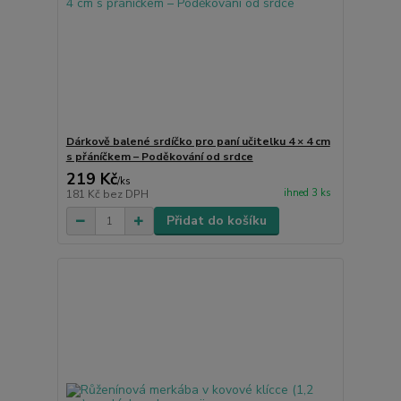
Dárkově balené srdíčko pro paní učitelku 4 × 4 cm
s přáníčkem – Poděkování od srdce
219 Kč
/
ks
ihned 3 ks
181 Kč
bez DPH
Přidat do košíku