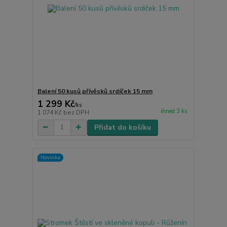
Balení 50 kusů přívěsků srdíček 15 mm
1 299 Kč
/
ks
ihned 3 ks
1 074 Kč
bez DPH
Přidat do košíku
Novinka