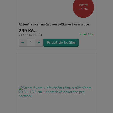
329 Kč
- 9 %
Růženín svícen na čajovou svíčku ve tvaru srdce
299 Kč
/
ks
ihned 1 ks
247 Kč
bez DPH
Přidat do košíku