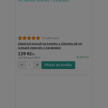
2 hodnocení
Zápěstní popruh na telefon z růženínu 26 cm
(sekané minerály + karabinka)
139 Kč
/
ks
ihned 6 ks
115 Kč
bez DPH
Přidat do košíku