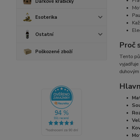
Pra
Dárkové krabičky
Mot
Pau
Esoterika
Kaž
Ele
Ostatní
Proč 
Poškozené zboží
Tento pův
vyjadřuje
duhovým 
Hlavn
Mat
Sou
Roz
Vel
Kov
Mot