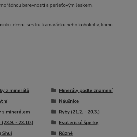
imořádnou barevností a perleťovým leskem.
minku, dceru, sestru, kamarádku nebo kohokoliv, komu
ky z minerálů
Minerály podle znamení
tní
Náušnice
 s minerálem
Ryby (21.2. - 20.3.)
 (23.9. - 23.10.)
Esoterické šperky
 Shui
Různé