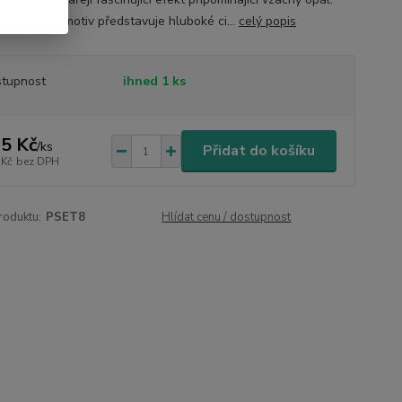
romantický motiv představuje hluboké ci...
celý popis
tupnost
ihned 1 ks
5 Kč
/
ks
Přidat do košíku
 Kč
bez DPH
roduktu:
PSET8
Hlídat cenu / dostupnost