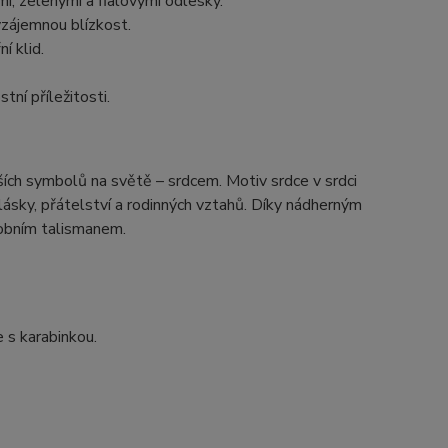
, zelenými a fialovými odlesky.
vzájemnou blízkost.
í klid.
ní příležitosti.
ších symbolů na světě – srdcem. Motiv srdce v srdci
lásky, přátelství a rodinných vztahů. Díky nádherným
obním talismanem.
 s karabinkou.