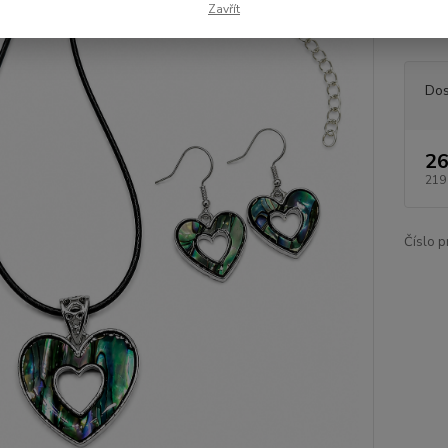
Zavřít
Tento 
Dos
26
219
Číslo p