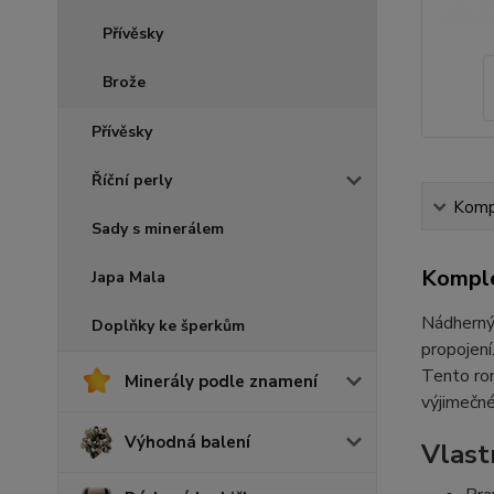
Přívěsky
Brože
Přívěsky
Říční perly
Kompl
Sady s minerálem
Komple
Japa Mala
Nádherný 
Doplňky ke šperkům
propojení
Tento rom
Minerály podle znamení
výjimečné
Výhodná balení
Vlast