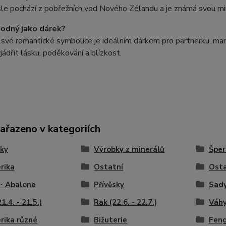
le pochází z pobřežních vod Nového Zélandu a je známá svou m
hodný jako dárek?
 své romantické symbolice je ideálním dárkem pro partnerku, ma
jádřit lásku, poděkování a blízkost.
zařazeno v kategoriích
ky
Výrobky z minerálů
Šper
rika
Ostatní
Osta
- Abalone
Přívěsky
Sady
1.4. - 21.5.)
Rak (22.6. - 22.7.)
Váhy
rika různé
Bižuterie
Feng