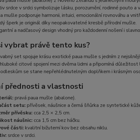
vá paua mušle (abalone) z Nového Zélandu s jedinečnými modrými
iv srdce v srdci symbolizuje lásku, porozumění, rodinné pouto a 
a mušle podporuje harmonii, intuici, emocionální rovnováhu a vnitřn
dý šperk je originál díky neopakovatelné kresbě přírodní mušle.
gantní a nadčasový design vhodný pro každodenní nošení i slavnost
si vybrat právě tento kus?
abný set spojuje krásu exotické paua mušle s jedním z nejsilněj
 hluboké citové spojení mezi dvěma lidmi a připomíná důležitost 
odleskům se stane nepřehlédnutelným doplňkem i krásným os
í přednosti a vlastnosti
eriál:
pravá paua mušle (abalone).
část setu:
přívěsek, náušnice a černá šňůrka ze syntetické kůže
měr přívěsku:
cca 2,5 × 2,5 cm.
ikost náušnic:
cca 1,5 cm bez háčku.
ové části:
kvalitní bižuterní kov bez obsahu niklu.
iv:
srdce v srdci.