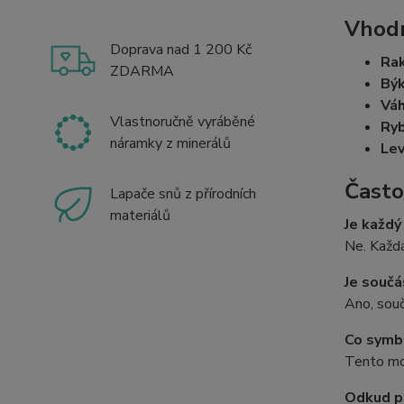
Vhodn
Doprava nad 1 200 Kč
Ra
ZDARMA
Bý
Vá
Vlastnoručně vyráběné
Ry
náramky z minerálů
Le
Často
Lapače snů z přírodních
materiálů
Je každý
Ne. Každá
Je součá
Ano, souč
Co symbo
Tento mot
Odkud p