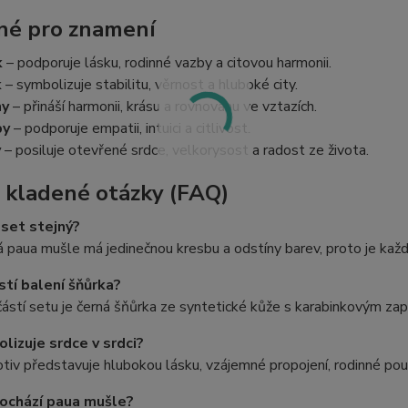
é pro znamení
k
– podporuje lásku, rodinné vazby a citovou harmonii.
k
– symbolizuje stabilitu, věrnost a hluboké city.
hy
– přináší harmonii, krásu a rovnováhu ve vztazích.
by
– podporuje empatii, intuici a citlivost.
v
– posiluje otevřené srdce, velkorysost a radost ze života.
 kladené otázky (FAQ)
 set stejný?
 paua mušle má jedinečnou kresbu a odstíny barev, proto je každý
stí balení šňůrka?
ástí setu je černá šňůrka ze syntetické kůže s karabinkovým zap
lizuje srdce v srdci?
iv představuje hlubokou lásku, vzájemné propojení, rodinné pou
ochází paua mušle?