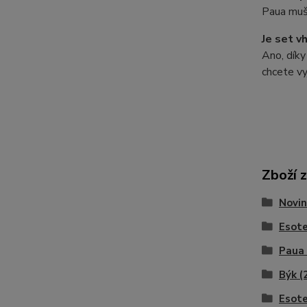
Paua muš
Je set v
Ano, díky
chcete vy
Zboží 
Novin
Esote
Paua 
Býk (2
Esote