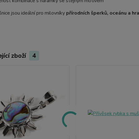
nost kombinace s náramky se stejným motivem
nice jsou ideální pro milovníky
přírodních šperků, oceánu a hr
jící zboží
4