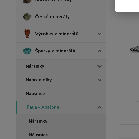
České minerály
Výrobky z minerálů
Šperky z minerálů
Náramky
Náhrdelníky
Náušnice
Paua - Abalone
Náramky
Náušnice