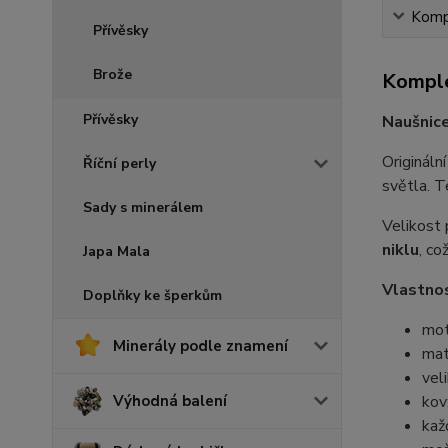
Kompl
Přívěsky
Brože
Komple
Přívěsky
Naušnice
Origináln
Říční perly
světla. T
Sady s minerálem
Velikost 
niklu
, co
Japa Mala
Vlastnos
Doplňky ke šperkům
mot
Minerály podle znamení
mat
vel
kov
Výhodná balení
kaž