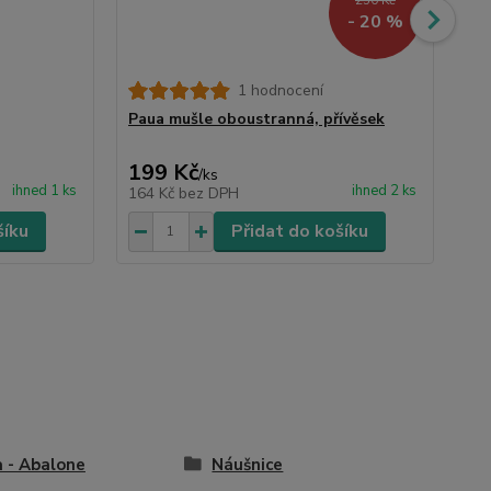
- 20 %
1 hodnocení
Paua mušle oboustranná, přívěsek
Dá
16
199 Kč
15
/
ks
ihned 1 ks
ihned 2 ks
164 Kč
bez DPH
12
šíku
Přidat do košíku
 - Abalone
Náušnice