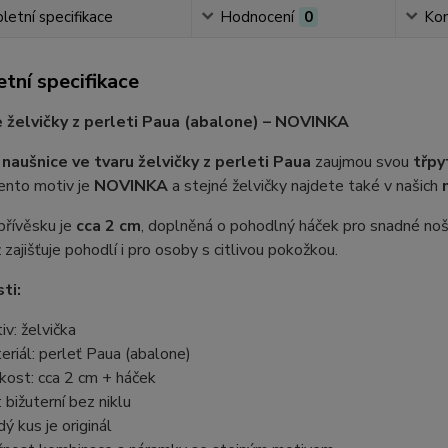
etní specifikace
Hodnocení
0
Ko
tní specifikace
 želvičky z perleti Paua (abalone) – NOVINKA
í
naušnice ve tvaru želvičky z perleti Paua
zaujmou svou
třpy
ento motiv je
NOVINKA
a stejné želvičky najdete také v našich
přívěsku je
cca 2 cm
, doplněná o pohodlný háček pro snadné noš
ž zajišťuje pohodlí i pro osoby s citlivou pokožkou.
ti:
iv: želvička
eriál: perleť Paua (abalone)
ikost: cca 2 cm + háček
: bižuterní bez niklu
dý kus je originál