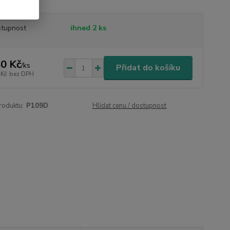
tupnost
ihned 2 ks
0 Kč
/
ks
Přidat do košíku
 Kč
bez DPH
roduktu:
P109D
Hlídat cenu / dostupnost