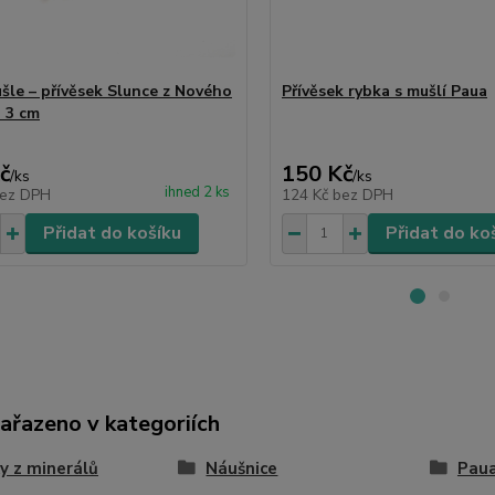
šle – přívěsek Slunce z Nového
Přívěsek rybka s mušlí Paua
 3 cm
č
150 Kč
/
ks
/
ks
ihned 2 ks
ez DPH
124 Kč
bez DPH
Přidat do košíku
Přidat do ko
zařazeno v kategoriích
y z minerálů
Náušnice
Paua