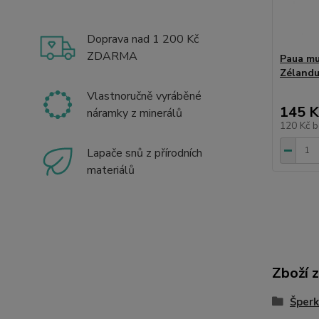
Doprava nad 1 200 Kč
ZDARMA
Paua mu
Zélandu
Vlastnoručně vyráběné
145 K
náramky z minerálů
120 Kč
b
Lapače snů z přírodních
materiálů
Zboží 
Šperk