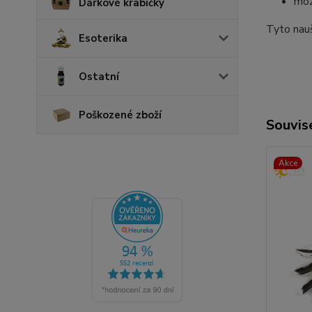
mož
Dárkové krabičky
Tyto nauš
Esoterika
Ostatní
Poškozené zboží
Souvise
Akce