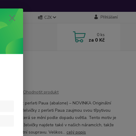
Přihlášení
CZK
0
ks
za
0 Kč
Ohodnotit produkt
ce želvičky z perleti Paua (abalone) – NOVINKA Originální
ce ve tvaru želvičky z perleti Paua zaujmou svou třpytivou
u barvou, která se mění podle dopadu světla. Tento motiv je
A a stejné želvičky najdete také v našich náramcích, takže
vořit elegantní soupravu. Velikos...
celý popis