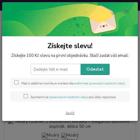
Svatovavřinecká sleva: 20 % s kódem
VAVRINEC20
0
ks
CZK
za
0 Kč
Menu
Získejte slevu!
Hledat
Získejte 100 Kč slevu na první objednávku. Stačí zadat váš email:
Úvod
Esoterika
Modrý růženec z bižuterních korálků – elegantní duchovní
Odeslat
doplněk, délka 50 cm
Modrý růženec z bižuterních
Přeji si odebírat novinky e-mailem dle
podmínek zpracování osobních údajů
.
korálků – elegantní duchovní
Souhlasím se
zpracováním osobních údajů
pro účely registrace.
doplněk, délka 50 cm
Zavřít