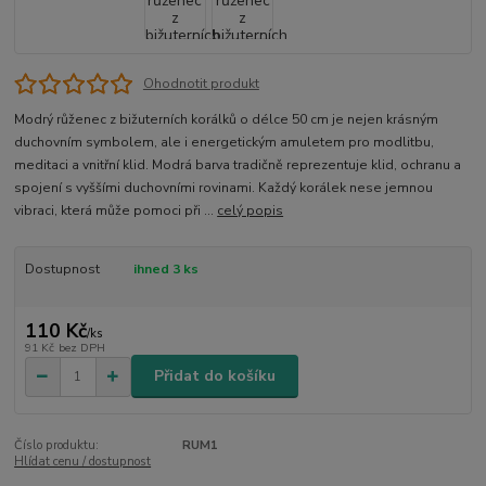
Ohodnotit produkt
Modrý růženec z bižuterních korálků o délce 50 cm je nejen krásným
duchovním symbolem, ale i energetickým amuletem pro modlitbu,
meditaci a vnitřní klid. Modrá barva tradičně reprezentuje klid, ochranu a
spojení s vyššími duchovními rovinami. Každý korálek nese jemnou
vibraci, která může pomoci při ...
celý popis
Dostupnost
ihned 3 ks
110 Kč
/
ks
91 Kč
bez DPH
Přidat do košíku
Číslo produktu:
RUM1
Hlídat cenu / dostupnost