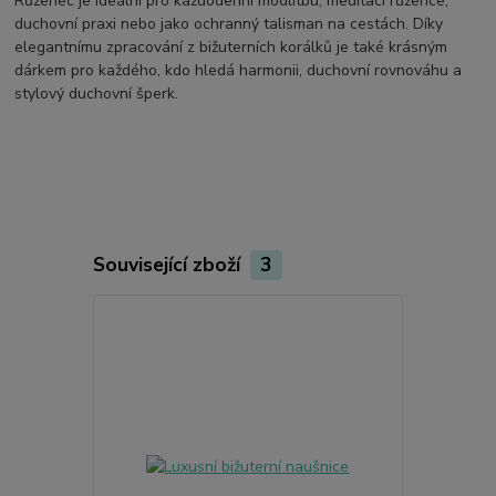
Růženec je ideální pro každodenní modlitbu, meditaci růžence,
duchovní praxi nebo jako ochranný talisman na cestách. Díky
elegantnímu zpracování z bižuterních korálků je také krásným
dárkem pro každého, kdo hledá harmonii, duchovní rovnováhu a
stylový duchovní šperk.
Související zboží
3