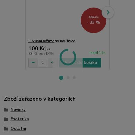
150 Kč
- 33 %
Luxusní bižuterní naušnice
Pukaný křišť
100 Kč
140 Kč
/
ks
/
ks
ihned 1 ks
83 Kč
bez DPH
116 Kč
bez 
Přidat do košíku
Zboží zařazeno v kategoriích
Novinky
Esoterika
Ostatní