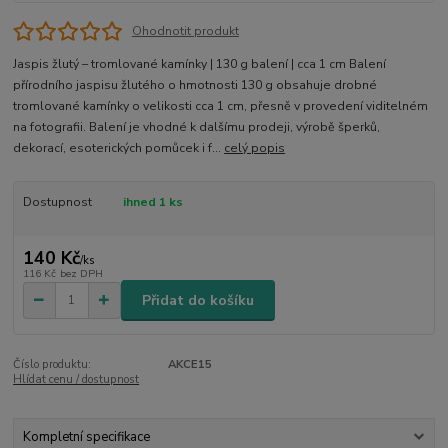
Ohodnotit produkt
Jaspis žlutý – tromlované kamínky | 130 g balení | cca 1 cm Balení
přírodního jaspisu žlutého o hmotnosti 130 g obsahuje drobné
tromlované kamínky o velikosti cca 1 cm, přesně v provedení viditelném
na fotografii. Balení je vhodné k dalšímu prodeji, výrobě šperků,
dekorací, esoterických pomůcek i f...
celý popis
Dostupnost
ihned 1 ks
140 Kč
/
ks
116 Kč
bez DPH
Přidat do košíku
Číslo produktu:
AKCE15
Hlídat cenu / dostupnost
Kompletní specifikace