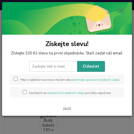
Svatovavřinecká sleva: 20 % s kódem
VAVRINEC20
0
ks
CZK
za
0 Kč
Menu
Získejte slevu!
Hledat
Získejte 100 Kč slevu na první objednávku. Stačí zadat váš email:
Úvod
Minerály od A do Z
Jaspis
Jaspis žlutý, balení 130 g vhodné k
Odeslat
dalšímu prodeji
Jaspis žlutý, balení 130 g vhodné
Přeji si odebírat novinky e-mailem dle
podmínek zpracování osobních údajů
.
k dalšímu prodeji
Souhlasím se
zpracováním osobních údajů
pro účely registrace.
Zavřít