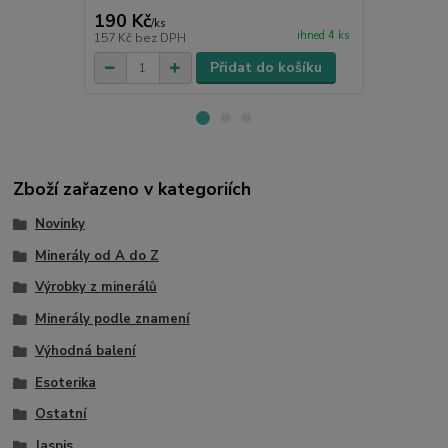
190 Kč
40 Kč
/
ks
/
ks
ihned 4 ks
157 Kč
bez DPH
33 Kč
bez D
Přidat do košíku
Zboží zařazeno v kategoriích
Novinky
Minerály od A do Z
Výrobky z minerálů
Minerály podle znamení
Výhodná balení
Esoterika
Ostatní
Jaspis