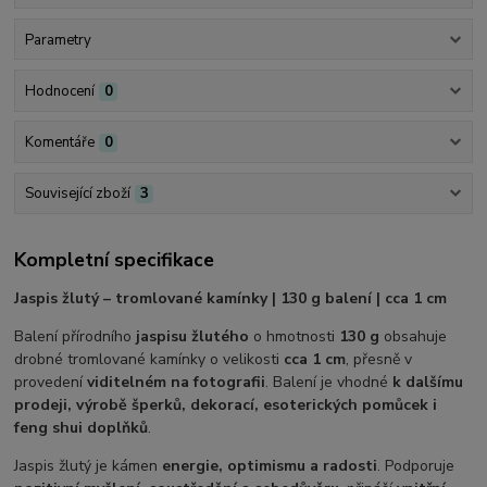
Parametry
Hodnocení
0
Komentáře
0
Související zboží
3
Kompletní specifikace
Jaspis žlutý – tromlované kamínky | 130 g balení | cca 1 cm
Balení přírodního
jaspisu žlutého
o hmotnosti
130 g
obsahuje
drobné tromlované kamínky o velikosti
cca 1 cm
, přesně v
provedení
viditelném na fotografii
. Balení je vhodné
k dalšímu
prodeji, výrobě šperků, dekorací, esoterických pomůcek i
feng shui doplňků
.
Jaspis žlutý je kámen
energie, optimismu a radosti
. Podporuje