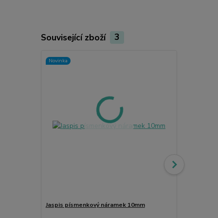
Související zboží
3
Novinka
Jaspis písmenkový náramek 10mm
Červený jas