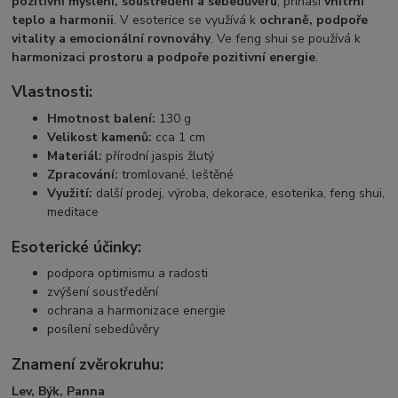
pozitivní myšlení, soustředění a sebedůvěru
, přináší
vnitřní
teplo a harmonii
. V esoterice se využívá k
ochraně, podpoře
vitality a emocionální rovnováhy
. Ve feng shui se používá k
harmonizaci prostoru a podpoře pozitivní energie
.
Vlastnosti:
Hmotnost balení:
130 g
Velikost kamenů:
cca 1 cm
Materiál:
přírodní jaspis žlutý
Zpracování:
tromlované, leštěné
Využití:
další prodej, výroba, dekorace, esoterika, feng shui,
meditace
Esoterické účinky:
podpora optimismu a radosti
zvýšení soustředění
ochrana a harmonizace energie
posílení sebedůvěry
Znamení zvěrokruhu:
Lev, Býk, Panna