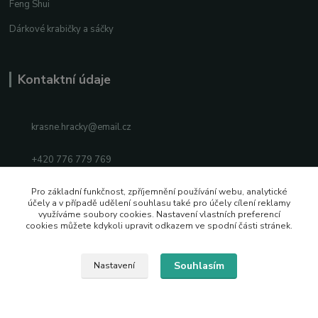
Feng Shui
Dárkové krabičky a sáčky
Kontaktní údaje
krasne.hracky@email.cz
+420 776 779 769
Facebook
Pro základní funkčnost, zpříjemnění používání webu, analytické
účely a v případě udělení souhlasu také pro účely cílení reklamy
využíváme soubory cookies. Nastavení vlastních preferencí
Instagram
cookies můžete kdykoli upravit odkazem ve spodní části stránek.
Souhlasím
Nastavení
2026 © Vytvořeno s pozitivní energií
Vytvořeno na
Eshop-rychle.cz