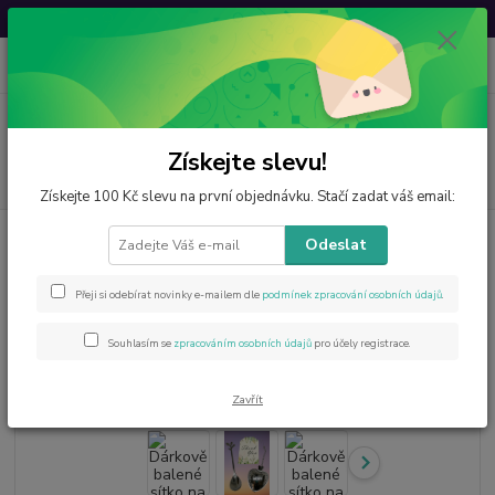
Svatovavřinecká sleva: 20 % s kódem
VAVRINEC20
0
ks
CZK
za
0 Kč
Menu
Získejte slevu!
Hledat
Získejte 100 Kč slevu na první objednávku. Stačí zadat váš email:
Úvod
Novinky
Dárkově balené sítko na čaj a lžička,kartička - Děkuji
Odeslat
Dárkově balené sítko na čaj a
Přeji si odebírat novinky e-mailem dle
podmínek zpracování osobních údajů
.
lžička,kartička - Děkuji
Souhlasím se
zpracováním osobních údajů
pro účely registrace.
Novinka
TOP produkt
Zavřít