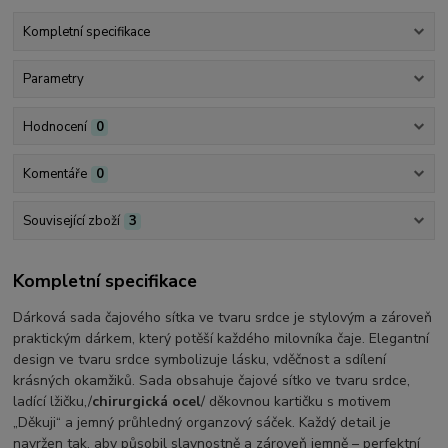
Kompletní specifikace
Parametry
Hodnocení
0
Komentáře
0
Související zboží
3
Kompletní specifikace
Dárková sada čajového sítka ve tvaru srdce je stylovým a zároveň
praktickým dárkem, který potěší každého milovníka čaje. Elegantní
design ve tvaru srdce symbolizuje lásku, vděčnost a sdílení
krásných okamžiků. Sada obsahuje čajové sítko ve tvaru srdce,
ladící lžičku,/
chirurgická ocel
/ děkovnou kartičku s motivem
„Děkuji“ a jemný průhledný organzový sáček. Každý detail je
navržen tak, aby působil slavnostně a zároveň jemně – perfektní