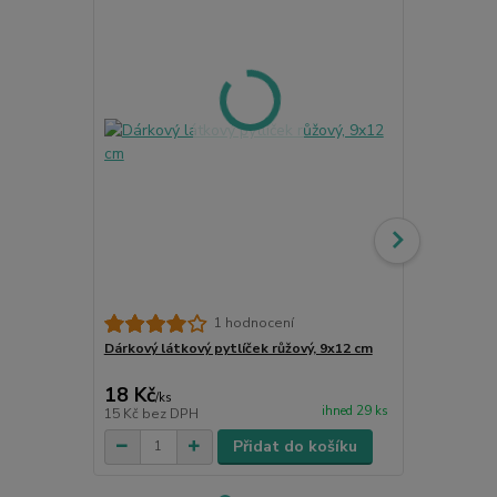
1 hodnocení
Dárkový látkový pytlíček růžový, 9x12 cm
Dárková látk
minerály
18 Kč
15 Kč
/
ks
/
ks
ihned 29 ks
15 Kč
bez DPH
12 Kč
bez D
Přidat do košíku