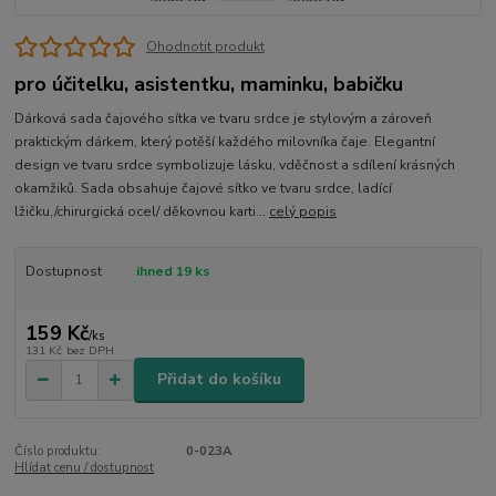
Ohodnotit produkt
pro účitelku, asistentku, maminku, babičku
Dárková sada čajového sítka ve tvaru srdce je stylovým a zároveň
praktickým dárkem, který potěší každého milovníka čaje. Elegantní
design ve tvaru srdce symbolizuje lásku, vděčnost a sdílení krásných
okamžiků. Sada obsahuje čajové sítko ve tvaru srdce, ladící
lžičku,/chirurgická ocel/ děkovnou karti...
celý popis
Dostupnost
ihned 19 ks
159 Kč
/
ks
131 Kč
bez DPH
Přidat do košíku
Číslo produktu:
0-023A
Hlídat cenu / dostupnost