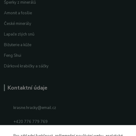
Šperky z minerálů
Amonit a fosílie
České minerály
Lapače zlých snů
Bižuterie a kůže
Feng Shui
Dárkové krabičky a sáčky
Kontaktní údaje
krasne.hracky@email.cz
+420 776 779 769
Facebook
Pro základní funkčnost, zpříjemnění používání webu, analytické