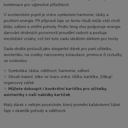
kombinace pro výjimečné příležitosti.
V esoterickém pojetí je srdce symbolem harmonie, lásky a
pozitivní energie. Při přípravě čaje se tento rituál může stát chvílí
klidu, sdílení a vnitřní pohody. Podle feng shui podporuje energie
darování drobných pozorností proudění radosti a posiluje
mezilidské vztahy, což činí tuto sadu ideálním dárkem pro hosty.
Sada skvěle poslouží jako elegantní dárek pro paní učitelku,
asistentku, na svatby, narozeniny, kolaudace, promoce či rozlučky
se svobodou.
✨ Symbolika: láska, vděčnost, harmonie, sdílení
✨ Obsah balení: sítko ve tvaru srdce, lžička, kartička „Děkuji“,
organzový sáček
✨
Můžete dokoupit i konkrétní kartičku pro učitelky,
asistentky z naší nabídky kartiček
Malý dárek s velkým poselstvím, který promění každodenní šálek
čaje v okamžik pohody a vděčnosti.