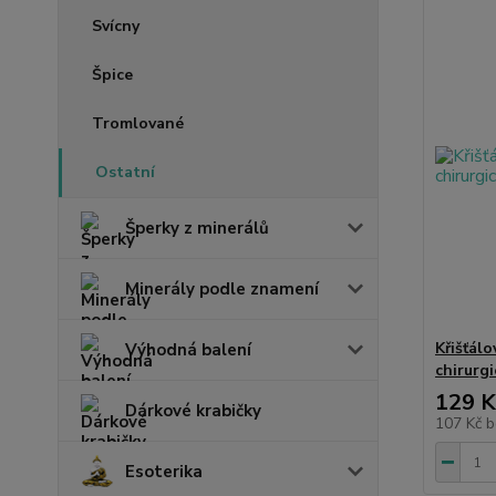
Svícny
Špice
Tromlované
Ostatní
Šperky z minerálů
Minerály podle znamení
Křišťálo
Výhodná balení
chirurgi
129 K
Dárkové krabičky
107 Kč
b
Esoterika