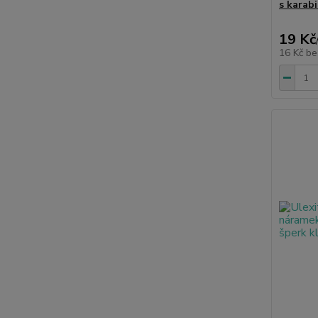
s karab
19 Kč
16 Kč
be