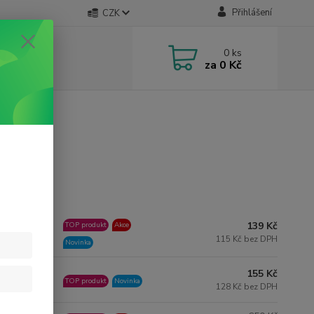
Přihlášení
CZK
0
ks
za
0 Kč
139 Kč
TOP produkt
Akce
ned 7 ks
115 Kč bez DPH
Novinka
155 Kč
ned 5 ks
TOP produkt
Novinka
128 Kč bez DPH