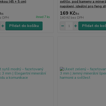
inkou (45 + 5 cm)
světlo, pod kameny a minerá
napájení, ideální pro feng s
169 Kč
/
ks
/
ks
ihned 7 ks
z DPH
140 Kč
bez DPH
Přidat do košíku
Přidat do ko