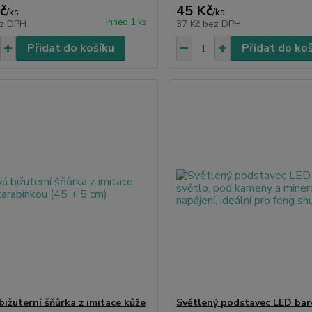
č
45 Kč
/
ks
/
ks
ihned 1 ks
z DPH
37 Kč
bez DPH
Přidat do košíku
Přidat do ko
bižuterní šňůrka z imitace kůže
Světlený podstavec LED ba