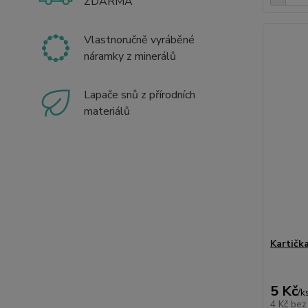
ZDARMA
Vlastnoručně vyráběné
náramky z minerálů
Lapače snů z přírodních
materiálů
Kartičk
5 Kč
/
k
4 Kč
bez