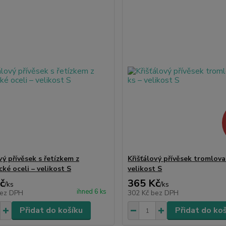
vý přívěsek s řetízkem z
Křišťálový přívěsek tromlova
cké oceli – velikost S
velikost S
č
365 Kč
/
ks
/
ks
ihned 6 ks
ez DPH
302 Kč
bez DPH
Přidat do košíku
Přidat do ko