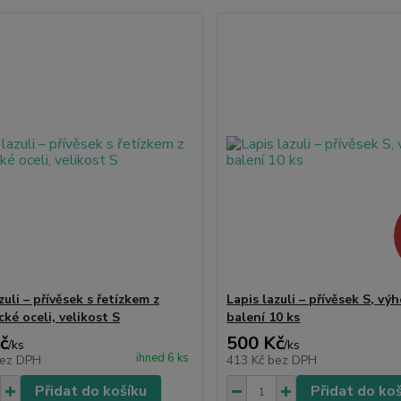
zuli – přívěsek s řetízkem z
Lapis lazuli – přívěsek S, vý
cké oceli, velikost S
balení 10 ks
č
500 Kč
/
ks
/
ks
ihned 6 ks
ez DPH
413 Kč
bez DPH
Přidat do košíku
Přidat do ko