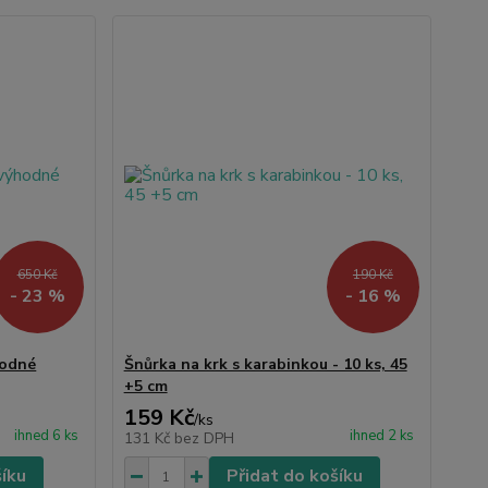
650 Kč
190 Kč
- 23 %
- 16 %
hodné
Šnůrka na krk s karabinkou - 10 ks, 45
+5 cm
159 Kč
/
ks
ihned 6 ks
ihned 2 ks
131 Kč
bez DPH
šíku
Přidat do košíku