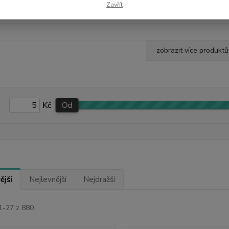
Zavřít
Růženínový broušený mnohotvar 150 g, B kvalita
ih
zobrazit více produktů
Kč
Od
ější
Nejlevnější
Nejdražší
1-27 z 880