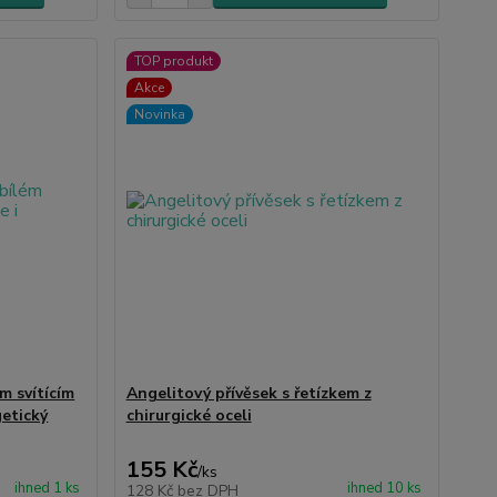
TOP produkt
Akce
Novinka
ém svítícím
Angelitový přívěsek s řetízkem z
getický
chirurgické oceli
155 Kč
/
ks
ihned 1 ks
ihned 10 ks
128 Kč
bez DPH