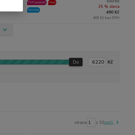
650 Kč
TOP produkt
Akce
ned 1 ks
25 % sleva
Novinka
490 Kč
405 Kč bez DPH
Do
Kč
strana
z 33
další