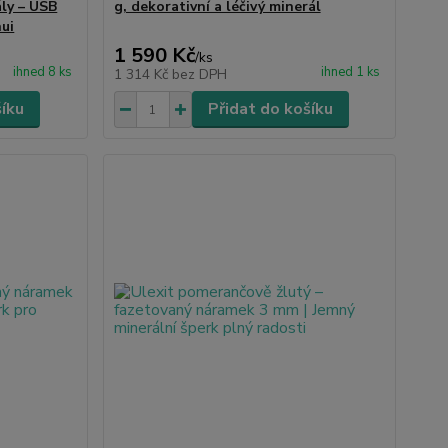
ly – USB
g, dekorativní a léčivý minerál
hui
1 590 Kč
/
ks
ihned 8 ks
ihned 1 ks
1 314 Kč
bez DPH
šíku
Přidat do košíku