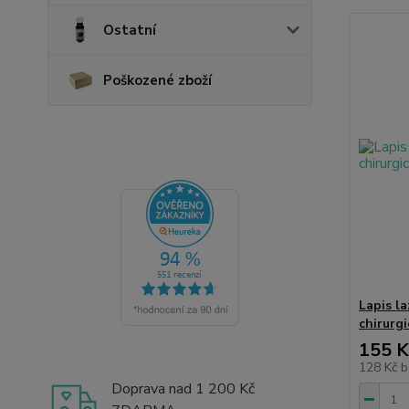
Ostatní
Poškozené zboží
Lapis la
chirurgi
155 K
128 Kč
b
Doprava nad 1 200 Kč