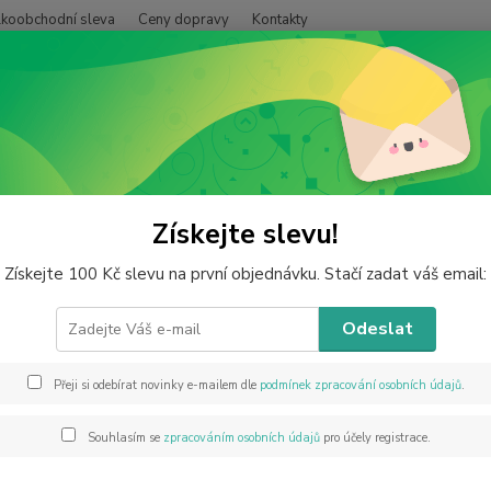
lkoobchodní sleva
Ceny dopravy
Kontakty
Hledat
ýrobky z minerálů
Ostatní
tní výrobky z minerálů
Získejte slevu!
Získejte 100 Kč slevu na první objednávku. Stačí zadat váš email:
dávanější
Odeslat
Zápěstní popruh na telefon z ametystu 26 cm (sekané
ih
minerály + karabinka)
Přeji si odebírat novinky e-mailem dle
podmínek zpracování osobních údajů
.
Dárkově balená klíčenka srdíčko s kartičkou Krásné
ih
Souhlasím se
zpracováním osobních údajů
pro účely registrace.
prázdniny