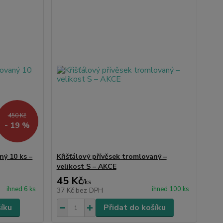
450 Kč
- 19 %
ný 10 ks –
Křišťálový přívěsek tromlovaný –
velikost S – AKCE
45 Kč
/
ks
ihned 6 ks
ihned 100 ks
37 Kč
bez DPH
šíku
Přidat do košíku