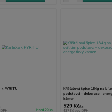
a k PYRITU
Křišťálová špice 184g na bíl
podstavci – dekorace i ener
kámen
529 Kč
s
/
ks
ihned 20 ks
 DPH
437 Kč
bez DPH