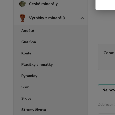
3.
České minerály
Výrobky z minerálů
Andělé
Gua Sha
Cena:
Koule
Placičky a hmatky
Pyramidy
Sloni
Nejnov
Srdce
Zobrazuji 
Stromy života