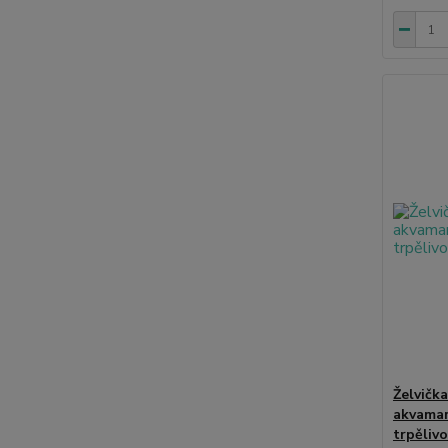
Želvička
akvamar
trpěliv