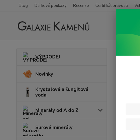
Blog
Dárkové poukazy
Recenze
Certifikát pravosti
Ve
Úvod
V
VÝPRODEJ
Osta
Novinky
Nejpro
Krystalová a šungitová
voda
1.
Minerály od A do Z
2.
Surové minerály