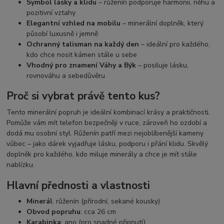
Symbol lásky a klidu
– růženín podporuje harmonii, něhu a
pozitivní vztahy
Elegantní vzhled na mobilu
– minerální doplněk, který
působí luxusně i jemně
Ochranný talisman na každý den
– ideální pro každého,
kdo chce nosit kámen stále u sebe
Vhodný pro znamení Váhy a Býk
– posiluje lásku,
rovnováhu a sebedůvěru
Proč si vybrat právě tento kus?
Tento minerální popruh je ideální kombinací krásy a praktičnosti.
Pomůže vám mít telefon bezpečněji v ruce, zároveň ho ozdobí a
dodá mu osobní styl. Růženín patří mezi nejoblíbenější kameny
vůbec – jako dárek vyjadřuje lásku, podporu i přání klidu. Skvělý
doplněk pro každého, kdo miluje minerály a chce je mít stále
nablízku.
Hlavní přednosti a vlastnosti
Minerál
: růženín (přírodní, sekané kousky)
Obvod popruhu
: cca 26 cm
Karabinka
: ano (pro snadné připnutí)