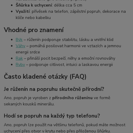
Šňůrka k uchycení
: délka cca 5 cm
Využití
: přívěsek na telefon, zápěstní popruh, dekorace na
klíče nebo kabelku
Vhodné pro znamení
Býk
– růženín podporuje stabilitu, lásku a vnitřní klid
Váhy
– pomáhá posilovat harmonii ve vztazích a jemnou
energii srdce
Rak
– přináší pocit bezpečí, něhy a emoční rovnováhy
Ryby
– podporuje citlivost, intuici a laskavou energii
Často kladené otázky (FAQ)
Je růženín na popruhu skutečně přírodní?
Ano, popruh je vyroben z
přírodního růženínu
ve formě
sekaných kousků minerálu.
Hodí se popruh na každý typ telefonu?
Ano, popruh lze použít na většinu telefonů, pokud máte možnost
uchycení přes otvor v krytu nebo přes přiloženou šňůrku.