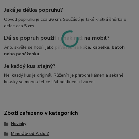
Jaká je délka popruhu?
Obvod popruhu je cca
26 cm
. Součástí je také krátká šňůrka o
délce cca
5 cm
.
Dá se popruh použít i jinak než na mobil?
Ano, skvěle se hodí i jako
přívěsek na klíče, kabelku, batoh
nebo peněženku
.
Je každý kus stejný?
Ne, každý kus je originál. Růženín je přírodní kámen a sekané
kousky se mohou lehce lišit odstínem i tvarem.
Zboží zařazeno v kategoriích
Novinky
Minerály od A do Z