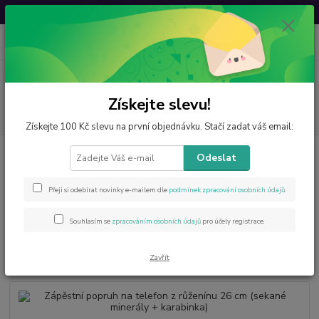
Svatovavřinecká sleva: 20 % s kódem
VAVRINEC20
0
ks
CZK
za
0 Kč
Menu
Získejte slevu!
Hledat
Získejte 100 Kč slevu na první objednávku. Stačí zadat váš email:
Úvod
Novinky
Zápěstní popruh na telefon z růženínu 26 cm (sekané
Odeslat
minerály + karabinka)
Zápěstní popruh na telefon z
Přeji si odebírat novinky e-mailem dle
podmínek zpracování osobních údajů
.
růženínu 26 cm (sekané minerály
Souhlasím se
zpracováním osobních údajů
pro účely registrace.
+ karabinka)
Zavřít
Novinka
Akce