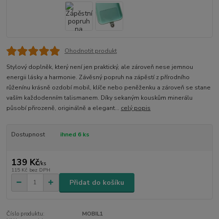
Ohodnotit produkt
Stylový doplněk, který není jen praktický, ale zároveň nese jemnou
energii lásky a harmonie. Závěsný popruh na zápěstí z přírodního
růženínu krásně ozdobí mobil, klíče nebo peněženku a zároveň se stane
vaším každodenním talismanem. Díky sekaným kouskům minerálu
působí přirozeně, originálně a elegant...
celý popis
Dostupnost
ihned 6 ks
139 Kč
/
ks
115 Kč
bez DPH
Přidat do košíku
Číslo produktu:
MOBIL1