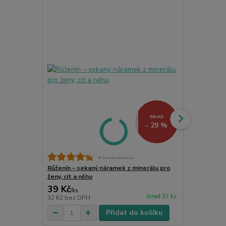
55 Kč
- 29 %
Růženínový n
4 hodnocení
80 cm, příro
Růženín – sekaný náramek z minerálu pro
ženy, cit a něhu
39 Kč
160 Kč
/
ks
/
ks
ihned 37 ks
32 Kč
bez DPH
132 Kč
bez 
Přidat do košíku