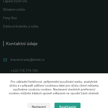
Lapače zlých snů
Bižuterie a kůže
Feng Shui
Dárkové krabičky a sáčky
Kontaktní údaje
krasne.hracky@email.cz
+420 776 779 769
Facebook
Pro základní funkčnost, zpříjemnění používání webu, analytické
účely a v případě udělení souhlasu také pro účely cílení reklamy
Instagram
využíváme soubory cookies. Nastavení vlastních preferencí
cookies můžete kdykoli upravit odkazem ve spodní části stránek.
Souhlasím
Nastavení