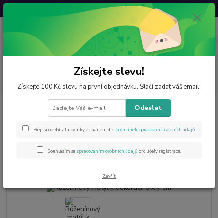
Svatovavřinecká sleva: 20 % s kódem
VAVRINEC20
0
ks
CZK
za
0 Kč
Menu
Získejte slevu!
Hledat
Získejte 100 Kč slevu na první objednávku. Stačí zadat váš email:
Úvod
Minerály od A do Z
Růženín
Růženínový motýl k dekoraci, 8 x 7
Odeslat
cm
Růženínový motýl k dekoraci, 8 x
Přeji si odebírat novinky e-mailem dle
podmínek zpracování osobních údajů
.
7 cm
Souhlasím se
zpracováním osobních údajů
pro účely registrace.
Akce
Zavřít