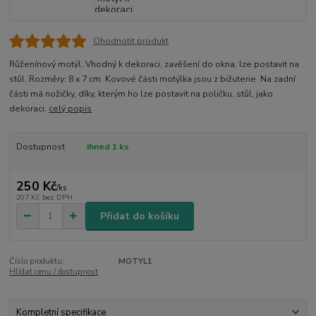
Ohodnotit produkt
Růženínový motýl. Vhodný k dekoraci, zavěšení do okna, lze postavit na
stůl. Rozměry: 8 x 7 cm. Kovové části motýlka jsou z bižuterie. Na zadní
části má nožičky, díky, kterým ho lze postavit na poličku, stůl, jako
dekoraci.
celý popis
Dostupnost
ihned 1 ks
250 Kč
/
ks
207 Kč
bez DPH
Přidat do košíku
Číslo produktu:
MOTYL1
Hlídat cenu / dostupnost
Kompletní specifikace