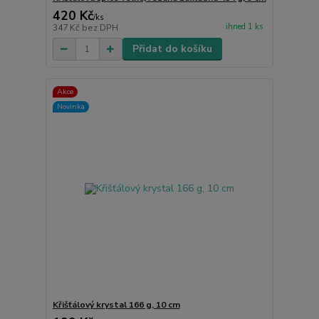
420 Kč
/
ks
ihned 1 ks
347 Kč
bez DPH
Přidat do košíku
Akce
Novinka
Křišťálový krystal 166 g, 10 cm