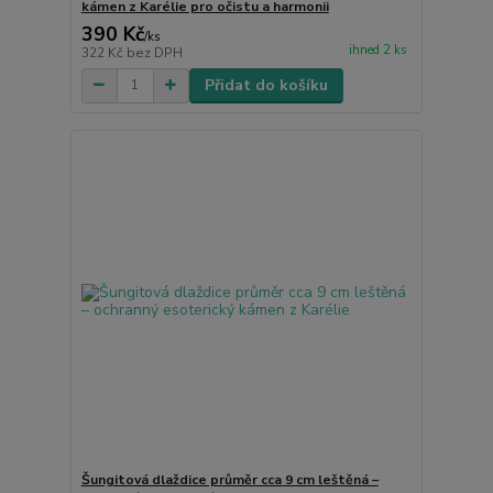
kámen z Karélie pro očistu a harmonii
390 Kč
/
ks
ihned 2 ks
322 Kč
bez DPH
Přidat do košíku
Šungitová dlaždice průměr cca 9 cm leštěná –