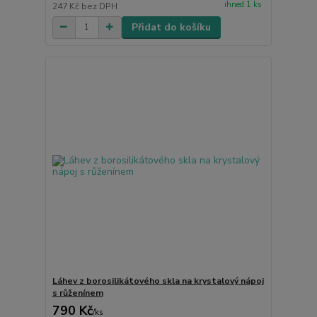
ihned 1 ks
247 Kč
bez DPH
Přidat do košíku
Láhev z borosilikátového skla na krystalový nápoj
s růženínem
790 Kč
/
ks