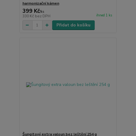
harmonizační kámen
399 Kč
/
ks
ihned 1 ks
330 Kč
bez DPH
Přidat do košíku
Šungitový extra valoun bez leštění 254 g