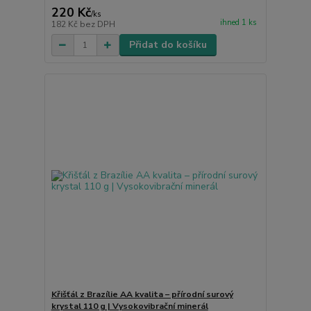
220 Kč
/
ks
ihned 1 ks
182 Kč
bez DPH
Přidat do košíku
Křišťál z Brazílie AA kvalita – přírodní surový
krystal 110 g | Vysokovibrační minerál