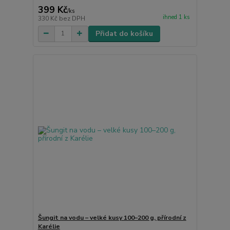
399 Kč
/
ks
ihned 1 ks
330 Kč
bez DPH
Přidat do košíku
Šungit na vodu – velké kusy 100–200 g, přírodní z
Karélie