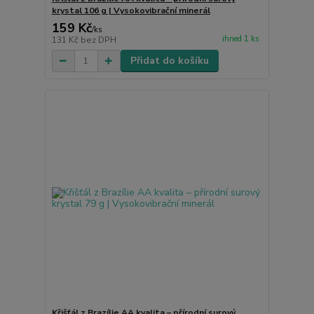
krystal 106 g | Vysokovibrační minerál
159 Kč
/
ks
ihned 1 ks
131 Kč
bez DPH
Přidat do košíku
Křišťál z Brazílie AA kvalita – přírodní surový