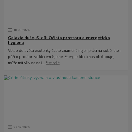
18
.
03
.
2026
Galaxie duše, 6. díl: Očista prostoru a energetická
hygiena
Vstup do světa esoteriky často znamená nejen práci na sobě, ale i
péči o prostor, ve kterém žijeme. Energie, která nás obklopuje,
může mít vliv na naš...
číst celé
27
.
02
.
2026