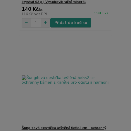
krystal 93 g | Vysokovibrační minerál
140 Kč
/
ks
ihned 1 ks
116 Kč
bez DPH
Přidat do košíku
Šungitová destička leštěná 5×5×2 cm – ochranný