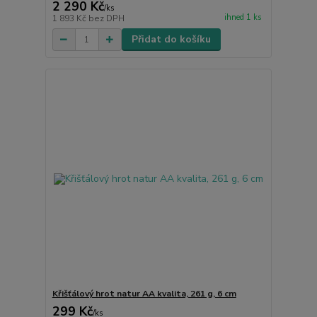
2 290 Kč
/
ks
ihned 1 ks
1 893 Kč
bez DPH
Přidat do košíku
Křišťálový hrot natur AA kvalita, 261 g, 6 cm
299 Kč
/
ks