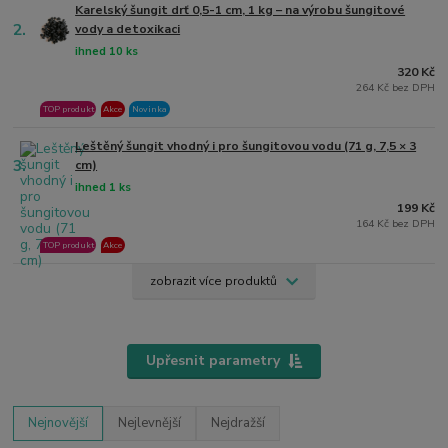
Karelský šungit drť 0,5-1 cm, 1 kg – na výrobu šungitové
2.
vody a detoxikaci
ihned 10 ks
320 Kč
264 Kč bez DPH
TOP produkt
Akce
Novinka
Leštěný šungit vhodný i pro šungitovou vodu (71 g, 7,5 × 3
3.
cm)
ihned 1 ks
199 Kč
164 Kč bez DPH
TOP produkt
Akce
zobrazit více produktů
Upřesnit parametry
Nejnovější
Nejlevnější
Nejdražší