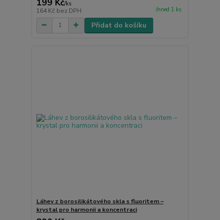
199 Kč
/
ks
ihned 1 ks
164 Kč
bez DPH
Přidat do košíku
Láhev z borosilikátového skla s fluoritem –
krystal pro harmonii a koncentraci