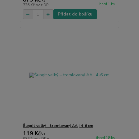
/
ks
ihned 1 ks
726 Kč
bez DPH
Přidat do košíku
Šungit velký – tromlovaný AA | 4-6 cm
119 Kč
/
ks
ihned 18 ks
98 Kč
bez DPH