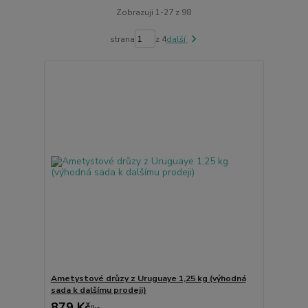
Zobrazuji 1-27 z 98
strana
z 4
další
Ametystové drůzy z Uruguaye 1,25 kg (výhodná
sada k dalšímu prodeji)
879 Kč