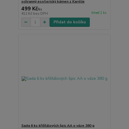
ochranný esoterický kámen z Karélie
499 Kč
/
ks
ihned 1 ks
412 Kč
bez DPH
Přidat do košíku
Sada 6 ks křišťálových špic AA o váze 380 g