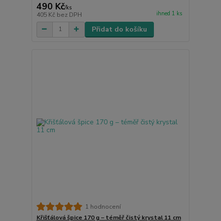
490 Kč
/
ks
ihned 1 ks
405 Kč
bez DPH
Přidat do košíku
1 hodnocení
Křišťálová špice 170 g – téměř čistý krystal 11 cm