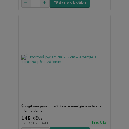
Přidat do košíku
Šungitová pyramida 2,5 cm – energie a ochrana
před zářením
145 Kč
/
ks
ihned 8 ks
120 Kč
bez DPH