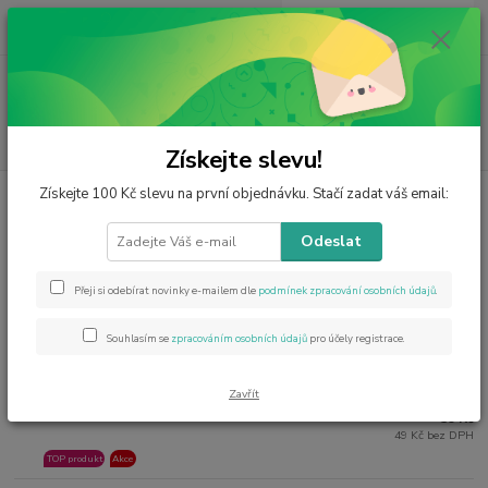
0
ks
CZK
za
0 Kč
Menu
Hledat
Získejte slevu!
Získejte 100 Kč slevu na první objednávku. Stačí zadat váš email:
Úvod
Krystalová a šungitová voda
Krystalová a šungitová voda
Odeslat
Nejprodávanější
Přeji si odebírat novinky e-mailem dle
podmínek zpracování osobních údajů
.
Sada na výrobu křišťálové vody -čistý krystal
Souhlasím se
zpracováním osobních údajů
pro účely registrace.
1.
ihned 20 balení
/Na 0,5-1 l vody/
80 Kč
Zavřít
26 % sleva
59 Kč
49 Kč bez DPH
TOP produkt
Akce