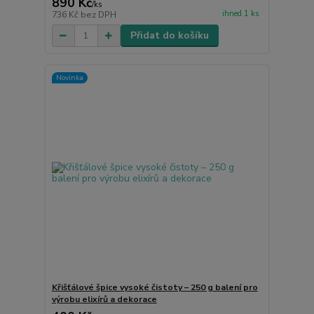
890 Kč
/
ks
ihned 1 ks
736 Kč
bez DPH
Přidat do košíku
Novinka
Křišťálové špice vysoké čistoty – 250 g balení pro
výrobu elixírů a dekorace