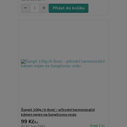
Přidat do košíku
Šungit 100g /4-6cm/ – přírodní harmonizační
kámen nejen na šungitovou vodu
99 Kč
/
ks
ihned 2 ks
82 Kč
bez DPH