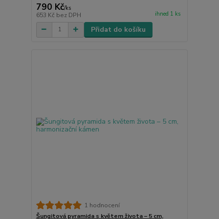
790 Kč
/
ks
ihned 1 ks
653 Kč
bez DPH
Přidat do košíku
1 hodnocení
Šungitová pyramida s květem života – 5 cm,