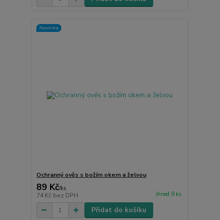
Novinka
Ochranný ověs s božím okem a želvou
89 Kč
/
ks
ihned 9 ks
74 Kč
bez DPH
Přidat do košíku