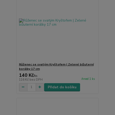
Růženec se svatým Kryštofem | Zelené bižuterní
korálky 17 cm
140 Kč
/
ks
ihned 1 ks
116 Kč
bez DPH
Přidat do košíku