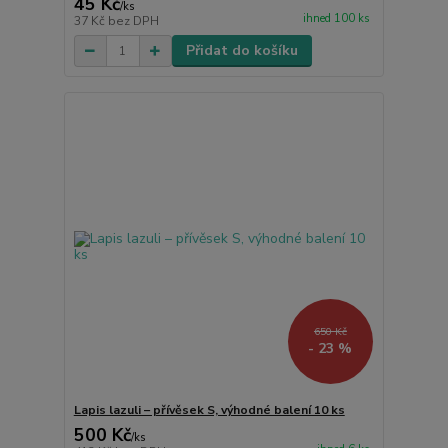
45 Kč
/
ks
ihned 100 ks
37 Kč
bez DPH
Přidat do košíku
650 Kč
- 23 %
Lapis lazuli – přívěsek S, výhodné balení 10 ks
500 Kč
/
ks