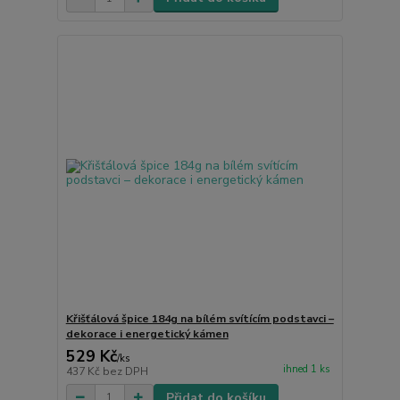
Křišťálová špice 184g na bílém svítícím podstavci –
dekorace i energetický kámen
529 Kč
/
ks
ihned 1 ks
437 Kč
bez DPH
Přidat do košíku