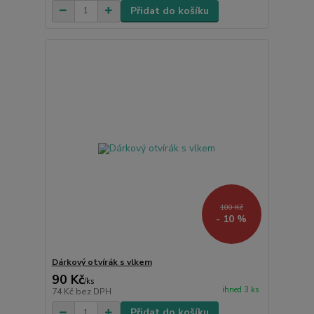
Přidat do košíku
100 Kč
- 10 %
Dárkový otvírák s vlkem
90 Kč
/
ks
ihned 3 ks
74 Kč
bez DPH
Přidat do košíku