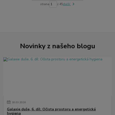
strana
z 45
další
Novinky z našeho blogu
18
.
03
.
2026
Galaxie duše, 6. díl: Očista prostoru a energetická
hygiena