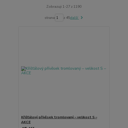
Zobrazuji 1-27 z 1190
strana
z 45
další
Křišťálový přívěsek tromlovaný – velikost S –
AKCE