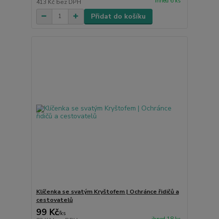
ihned 6 ks
413 Kč
bez DPH
Přidat do košíku
Klíčenka se svatým Kryštofem | Ochránce řidičů a
cestovatelů
99 Kč
/
ks