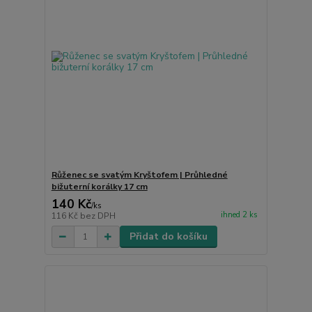
Růženec se svatým Kryštofem | Průhledné
bižuterní korálky 17 cm
140 Kč
/
ks
ihned 2 ks
116 Kč
bez DPH
Přidat do košíku