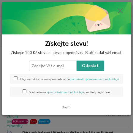
0
ks
CZK
za
0 Kč
Menu
Hledat
Získejte slevu!
Získejte 100 Kč slevu na první objednávku. Stačí zadat váš email:
Úvod
Esoterika
Esoterika různé
Esoterika různé
Odeslat
Nejprodávanější
Přeji si odebírat novinky e-mailem dle
podmínek zpracování osobních údajů
.
Zápěstní popruh na telefon z ametystu 26 cm (sekané
Souhlasím se
zpracováním osobních údajů
pro účely registrace.
1.
minerály + karabinka)
ihned 7 ks
Zavřít
139 Kč
115 Kč bez DPH
TOP produkt
Akce
Novinka
Dárkově balená klíčenka srdíčko s kartičkou Krásné