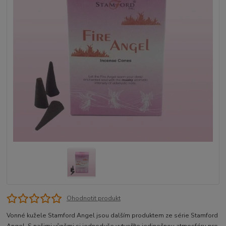
Ohodnotit produkt
Vonné kužele Stamford Angel jsou dalším produktem ze série Stamford
Angel. S našimi vůněmi si jednoduše vytvoříte jedinečnou atmosféru pro