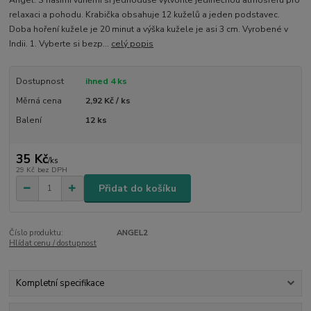
relaxaci a pohodu. Krabička obsahuje 12 kuželů a jeden podstavec.
Doba hoření kužele je 20 minut a výška kužele je asi 3 cm. Vyrobené v
Indii. 1. Vyberte si bezp...
celý popis
Dostupnost
ihned 4 ks
Měrná cena
2,92 Kč / ks
Balení
12 ks
35 Kč
/
ks
29 Kč
bez DPH
Přidat do košíku
Číslo produktu:
ANGEL2
Hlídat cenu / dostupnost
Kompletní specifikace