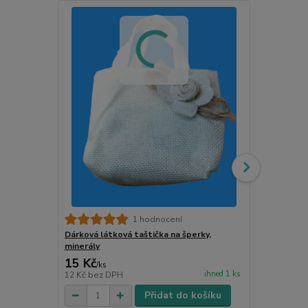
Dárková taš
1 hodnocení
Dárková látková taštička na šperky,
minerály
15 Kč
15 Kč
/
ks
/
ks
ihned 1 ks
12 Kč
bez DPH
12 Kč
bez D
Přidat do košíku