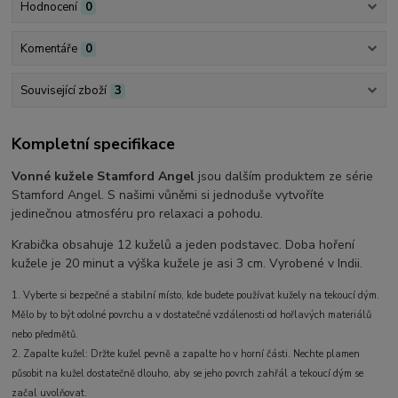
Hodnocení
0
Komentáře
0
Související zboží
3
Kompletní specifikace
Vonné kužele Stamford Angel
jsou dalším produktem ze série
Stamford Angel. S našimi vůněmi si jednoduše vytvoříte
jedinečnou atmosféru pro relaxaci a pohodu.
Krabička obsahuje 12 kuželů a jeden podstavec. Doba hoření
kužele je 20 minut a výška kužele je asi 3 cm. Vyrobené v Indii.
1. Vyberte si bezpečné a stabilní místo, kde budete používat kužely na tekoucí dým.
Mělo by to být odolné povrchu a v dostatečné vzdálenosti od hořlavých materiálů
nebo předmětů.
2. Zapalte kužel: Držte kužel pevně a zapalte ho v horní části. Nechte plamen
působit na kužel dostatečně dlouho, aby se jeho povrch zahřál a tekoucí dým se
začal uvolňovat.