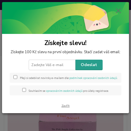
Svatovavřinecká sleva: 20 % s kódem
VAVRINEC20
0
ks
CZK
za
0 Kč
Menu
Získejte slevu!
Hledat
Získejte 100 Kč slevu na první objednávku. Stačí zadat váš email:
Úvod
Esoterika
Vonné kužele Stamford Angel - OHEŇ
Odeslat
Vonné kužele Stamford Angel -
Přeji si odebírat novinky e-mailem dle
podmínek zpracování osobních údajů
.
OHEŇ
Souhlasím se
zpracováním osobních údajů
pro účely registrace.
Zavřít