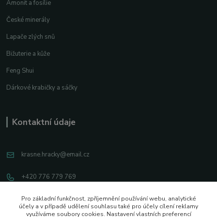
Amonit a fosílie
České minerály
Lapače zlých snů
Bižuterie a kůže
Feng Shui
Dárkové krabičky a sáčky
Kontaktní údaje
krasne.hracky@email.cz
+420 776 779 769
Facebook
Pro základní funkčnost, zpříjemnění používání webu, analytické
účely a v případě udělení souhlasu také pro účely cílení reklamy
využíváme soubory cookies. Nastavení vlastních preferencí
Instagram