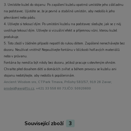
3. Umístěte kužel do stojanu: Po zapálení kuželu opatrně umístěte jeho základnu
na podstavec. Ujistěte se, že je pevně a stabilně umístěn, aby nedošlo k jeho
převrácení nebo pádu.
4. Užívejte si tekoucí dým: Po umístění kuželu na podstavec sledujte, jak se z něj
uvolňuje tekoucí dým. Užívejte si vizuální efekt a příjemnou vůni, kterou kužel
produkuje.
5. Toto zboží v žádném případě nepatří do rukou dětem. Zapálené nenechávejte bez
dozoru. Neužívat vnitřně! Nepoužívejte fontánu v blízkosti hořlavých materiálů
nebo v průvanu.
Fontána by neměla být nikdy bez dozoru, jelikož pracuje s otevřeným ohněm.
Chraňte před dosahem dětí a domácích zvířat a během provozu se kuželu ani
stojanu nedotýkejte, aby nedošlo k popáleninám.
Ancient Wisdom sro, CTPark Trnava, Prílohy 583/57, 919 26 Zavar,
prodej@awgifts.cz
, +421 33 558 60 73,IČO: 50920600
Související zboží
3