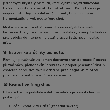
jedinečnými
krystaly bismutu
, které vynikají svými
duhovými
barvami
a unikátní
krystalickou strukturou
. Každý kousek je
originál –
vhodný jako dekorační prvek, talisman nebo
harmonizující prvek podle feng shui
.
Miska je kovová, včetně lemu
, aby na ní krystaly bismutu
bezpečně držely. Celkově působí velmi esteticky a magicky, hodí se
jako ozdoba do interiéru, na oltář, pracovní stůl nebo meditační
místo.
💫
Esoterika a účinky bismutu:
Bismut je považován za
kámen duchovní transformace
. Pomáhá
při
změnách, překonávání překážek
a podporuje
osobní růst
. V
esoterice se využívá také k
ochraně před negativními vlivy
,
posilování kreativity
a při
práci s energiemi
.
🧭
Bismut ve feng shui:
Díky své kovové podstatě a
duhové vibraci
je bismut ideálním
prvkem pro:
Zónu kreativity a dětí (západní sektor)