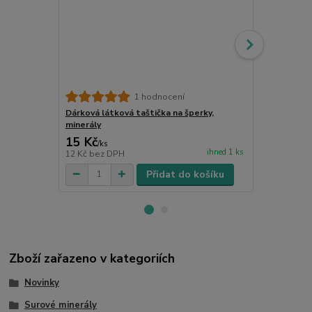
1 hodnocení
Dárková látková taštička na šperky,
Dárkový látk
minerály
15 Kč
18 Kč
/
ks
/
ks
ihned 1 ks
12 Kč
bez DPH
15 Kč
bez D
Přidat do košíku
Zboží zařazeno v kategoriích
Novinky
Surové minerály