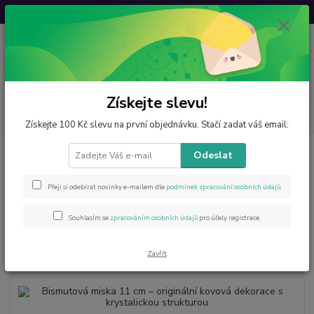
Svatovavřinecká sleva: 20 % s kódem
VAVRINEC20
0
ks
CZK
za
0 Kč
Menu
Získejte slevu!
Hledat
Získejte 100 Kč slevu na první objednávku. Stačí zadat váš email:
Úvod
Novinky
Bismutová miska 11 cm – originální kovová dekorace s
Odeslat
krystalickou strukturou
Bismutová miska 11 cm –
Přeji si odebírat novinky e-mailem dle
podmínek zpracování osobních údajů
.
originální kovová dekorace s
Souhlasím se
zpracováním osobních údajů
pro účely registrace.
krystalickou strukturou
Zavřít
Novinka
TOP produkt