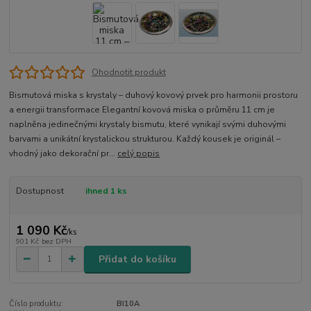
Ohodnotit produkt
Bismutová miska s krystaly – duhový kovový prvek pro harmonii prostoru
a energii transformace Elegantní kovová miska o průměru 11 cm je
naplněna jedinečnými krystaly bismutu, které vynikají svými duhovými
barvami a unikátní krystalickou strukturou. Každý kousek je originál –
vhodný jako dekorační pr...
celý popis
Dostupnost
ihned 1 ks
1 090 Kč
/
ks
901 Kč
bez DPH
Přidat do košíku
Číslo produktu:
BI10A