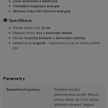
Zónu duchovna a meditace
Odvádění stagnující energie
Aktivaci toku čchi (životní energie)
🧿
Specifikace:
Průměr misky: cca
11 cm
Materiál misky:
kov s kovovým lemem
Obsah:
krystaly bismutu s duhovými odstíny
Každý kus je
originál
– barevnost a tvar se mohou mírně
lišit
Parametry
Bezpečností pokyny
Produkty slouží k
dekorativnímu použití. Nejsou
určeny dětem do 3 let, včetně
dětských náramků. Nejsou