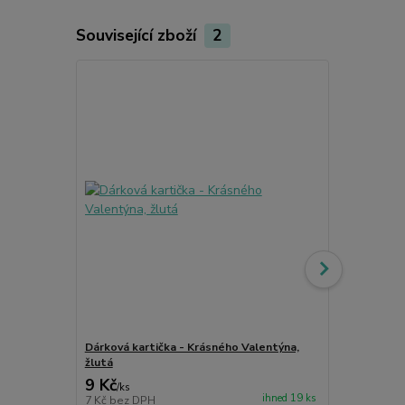
Související zboží
2
Dárková kartička - Krásného Valentýna,
Dárková kar
žlutá
9x5 cm
9 Kč
11 Kč
/
ks
/
ks
ihned 19 ks
7 Kč
bez DPH
9 Kč
bez DP