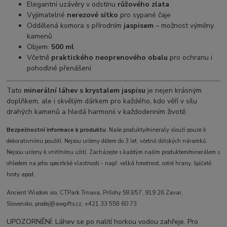
Elegantní uzávěry v odstínu
růžového zlata
Vyjímatelné
nerezové sítko
pro sypané čaje
Oddělená komora s přírodním
jaspisem
– možnost výměny
kamenů
Objem:
500 ml
Včetně
praktického neoprenového obalu
pro ochranu i
pohodlné přenášení
Tato
minerální láhev s krystalem jaspisu
je nejen krásným
doplňkem, ale i skvělým dárkem pro každého, kdo věří v sílu
drahých kamenů a hledá harmonii v každodenním životě.
Bezpečnostní informace k produktu
: Naše produkty/mineraly slouží pouze k
dekorativnímu použití. Nejsou určeny dětem do 3 let, včetně dětských náramků.
Nejsou určeny k vnitřnímu užití. Zacházejte s každým naším produktem/minerálem s
ohledem na jeho specifické vlastnosti - např. velká hmotnost, ostré hrany, špičaté
hroty apod.
Ancient Wisdom sro, CTPark Trnava, Prílohy 583/57, 919 26 Zavar,
Slovensko, prodej@awgifts.cz, +421 33 558 60 73
UPOZORNĚNÍ: Láhev se po nalití horkou vodou zahřeje. Pro