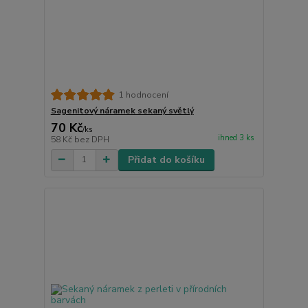
1 hodnocení
Sagenitový náramek sekaný světlý
70 Kč
/
ks
ihned 3 ks
58 Kč
bez DPH
Přidat do košíku