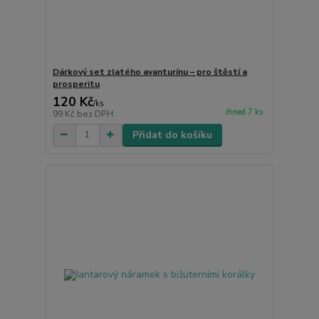
Dárkový set zlatého avanturínu – pro štěstí a
prosperitu
120 Kč
/
ks
ihned 7 ks
99 Kč
bez DPH
Přidat do košíku