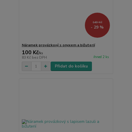
140 Kč
- 29 %
Náramek provázkový s onyxem a bižuterií
100 Kč
/
ks
ihned 2 ks
83 Kč
bez DPH
Přidat do košíku