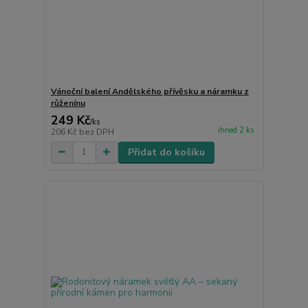
Vánoční balení Andělského přívěsku a náramku z
růženínu
249 Kč
/
ks
ihned 2 ks
206 Kč
bez DPH
Přidat do košíku