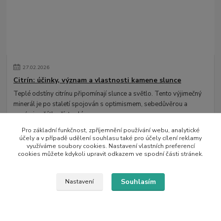
27
.
02
.
2026
Citrín: účinky, význam a vlastnosti kamene slunce
Teplé odstíny citrínu připomínají slunce a světlo. Tento výjimečný
minerál je po staletí spojován s optimismem, sebedůvěrou a
novými začátky.
číst celé
Pro základní funkčnost, zpříjemnění používání webu, analytické
účely a v případě udělení souhlasu také pro účely cílení reklamy
využíváme soubory cookies. Nastavení vlastních preferencí
cookies můžete kdykoli upravit odkazem ve spodní části stránek.
Souhlasím
Nastavení