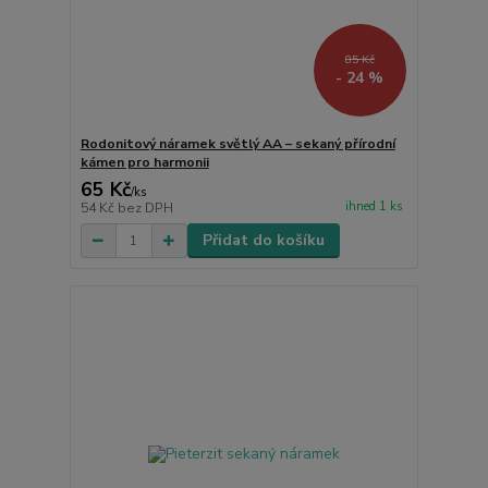
85 Kč
- 24 %
Rodonitový náramek světlý AA – sekaný přírodní
kámen pro harmonii
65 Kč
/
ks
ihned 1 ks
54 Kč
bez DPH
Přidat do košíku