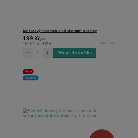
Jantarový náramek s bižuterními korálky
199 Kč
/
ks
ihned 2 ks
164 Kč
bez DPH
Přidat do košíku
Akce
Novinka