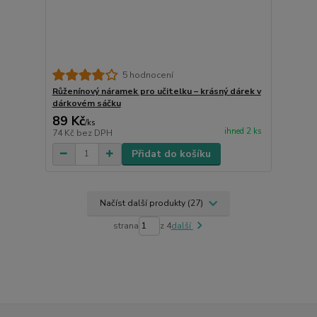
5 hodnocení
Růženínový náramek pro učitelku – krásný dárek v
dárkovém sáčku
89 Kč
/
ks
ihned 2 ks
74 Kč
bez DPH
Přidat do košíku
Načíst další produkty (27)
strana
z 4
další