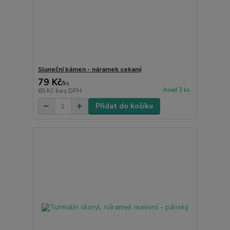
Sluneční kámen - náramek sekaný
79 Kč
/
ks
ihned 3 ks
65 Kč
bez DPH
Přidat do košíku