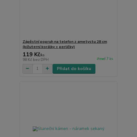
Zápěstní popruh na telefon z ametystu 28 cm
(bižuterní korálky + perličky)
119 Kč
/
ks
ihned 7 ks
98 Kč
bez DPH
Přidat do košíku