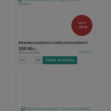
140 Kč
- 29 %
Náramek provázkový s tygřím okem a bižuterií
100 Kč
/
ks
ihned 1 ks
83 Kč
bez DPH
Přidat do košíku