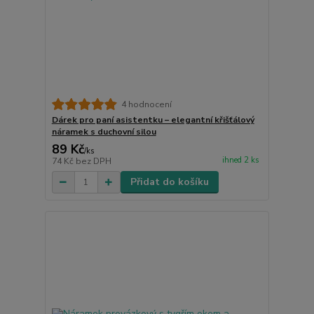
4 hodnocení
Dárek pro paní asistentku – elegantní křišťálový
náramek s duchovní silou
89 Kč
/
ks
ihned 2 ks
74 Kč
bez DPH
Přidat do košíku