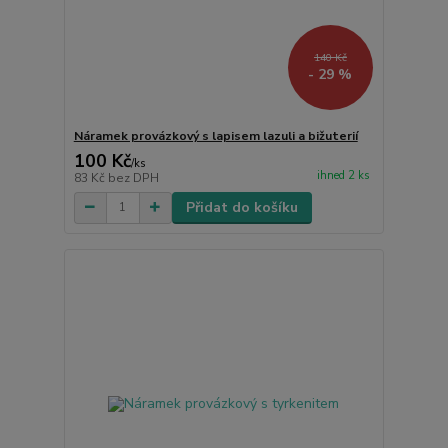
140 Kč
- 29 %
Náramek provázkový s lapisem lazuli a bižuterií
100 Kč
/
ks
ihned 2 ks
83 Kč
bez DPH
Přidat do košíku