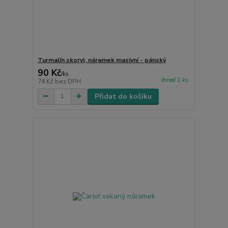
Turmalín skoryl, náramek masivní - pánský
90 Kč
/
ks
ihned 1 ks
74 Kč
bez DPH
Přidat do košíku