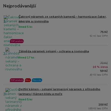
Nejprodávanější
Čakrový náramek ze sekaných kamenů – harmonizace čaker,
1.
energie a rovnováha
ihned 5 ks
75 Kč
62 Kč bez DPH
TOP produkt
Záhněda náramek sekaný – ochrana a rovnováha
2.
ihned 17 ks
70 Kč
16 % sleva
59 Kč
49 Kč bez DPH
TOP produkt
Akce
Novinka
Delfíní kámen – sekaný larimarový náramek z přírodního
3.
larimaru | Kámen klidu a moře
ihned 5 ks
200 Kč
165 Kč bez DPH