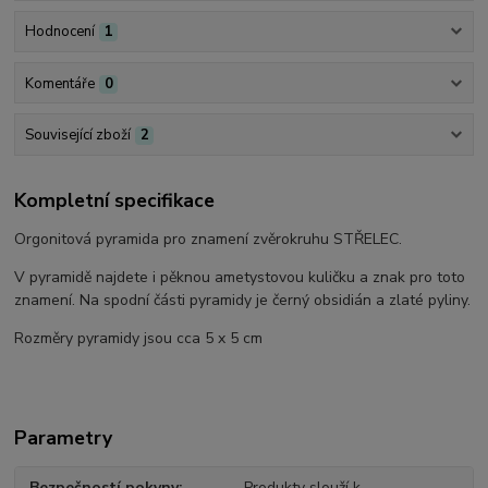
Hodnocení
1
Komentáře
0
Související zboží
2
Kompletní specifikace
Orgonitová pyramida pro znamení zvěrokruhu STŘELEC.
V pyramidě najdete i pěknou ametystovou kuličku a znak pro toto
znamení. Na spodní části pyramidy je černý obsidián a zlaté pyliny.
Rozměry pyramidy jsou cca 5 x 5 cm
Parametry
Bezpečností pokyny
Produkty slouží k