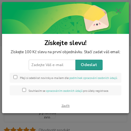
0
ks
CZK
za
0 Kč
Menu
Hledat
Získejte slevu!
Získejte 100 Kč slevu na první objednávku. Stačí zadat váš email:
Úvod
Minerály podle znamení
Střelec (23.11. - 21.12.)
Orgonitová
pyramida pro znamení zvěrokruhu STŘELEC
Odeslat
Orgonitová pyramida pro
znamení zvěrokruhu STŘELEC
Přeji si odebírat novinky e-mailem dle
podmínek zpracování osobních údajů
.
Souhlasím se
zpracováním osobních údajů
pro účely registrace.
Zavřít
Ohodnotit produkt