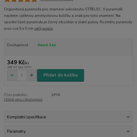
Orgonitová pyramida pro znamení zvěrokruhu STŘELEC. V pyramidě
najdete i pěknou ametystovou kuličku a znak pro toto znamení. Na
spodní části pyramidy je černý obsidián a zlaté pyliny. Rozměry pyramidy
jsou cca 5 x 5 cm
celý popis
Dostupnost
ihned 3 ks
349 Kč
/
ks
288 Kč
bez DPH
Přidat do košíku
Číslo produktu:
1PY5
Hlídat cenu / dostupnost
Kompletní specifikace
Parametry