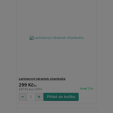
Larimarový náramek shamballa
299 Kč
/
ks
ihned 3 ks
247 Kč
bez DPH
Přidat do košíku