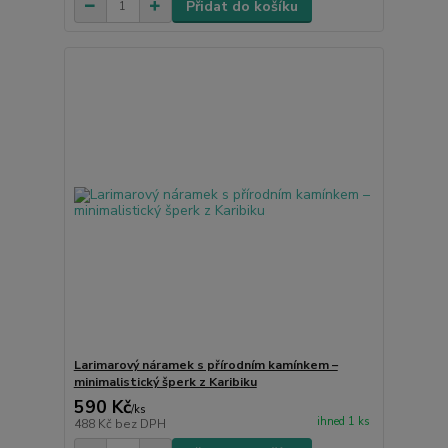
Přidat do košíku
Larimarový náramek s přírodním kamínkem –
minimalistický šperk z Karibiku
590 Kč
/
ks
ihned 1 ks
488 Kč
bez DPH