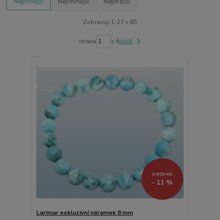
Nejnovější
Nejlevnější
Nejdražší
Zobrazuji 1-27 z 85
strana
z 4
další
3 250 Kč
- 11 %
Larimar exkluzivní náramek 8 mm