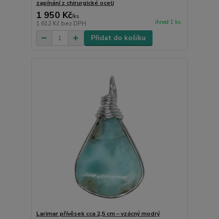
zapínání z chirurgické oceli
1 950 Kč
/
ks
ihned 1 ks
1 612 Kč
bez DPH
Přidat do košíku
Larimar přívěsek cca 2,5 cm – vzácný modrý