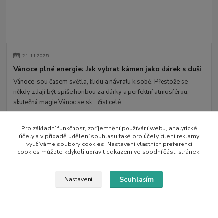
21
.
11
.
2025
Vánoce plné energie: Jak vybrat kámen jako dárek s duší
Vánoce jsou časem světla, klidu a návratu k sobě. Přestože se
někdy zdají být spíše honbou za dárky a perfektní atmosférou,
skutečná magie Vánoc se sk...
číst celé
Pro základní funkčnost, zpříjemnění používání webu, analytické
účely a v případě udělení souhlasu také pro účely cílení reklamy
využíváme soubory cookies. Nastavení vlastních preferencí
cookies můžete kdykoli upravit odkazem ve spodní části stránek.
Souhlasím
Nastavení
07
.
10
.
2025