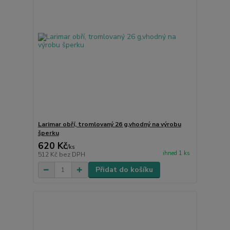
Larimar obří, tromlovaný 26 g,vhodný na výrobu
šperku
620 Kč
/
ks
ihned 1 ks
512 Kč
bez DPH
Přidat do košíku