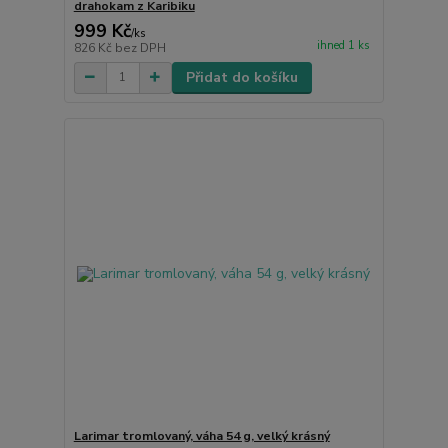
drahokam z Karibiku
999 Kč
/
ks
ihned 1 ks
826 Kč
bez DPH
Přidat do košíku
Larimar tromlovaný, váha 54 g, velký krásný