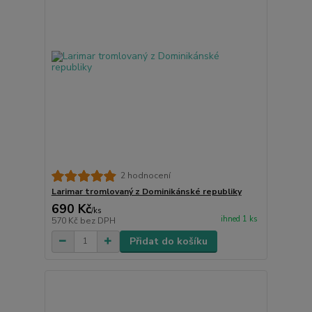
2 hodnocení
Larimar tromlovaný z Dominikánské republiky
690 Kč
/
ks
ihned 1 ks
570 Kč
bez DPH
Přidat do košíku