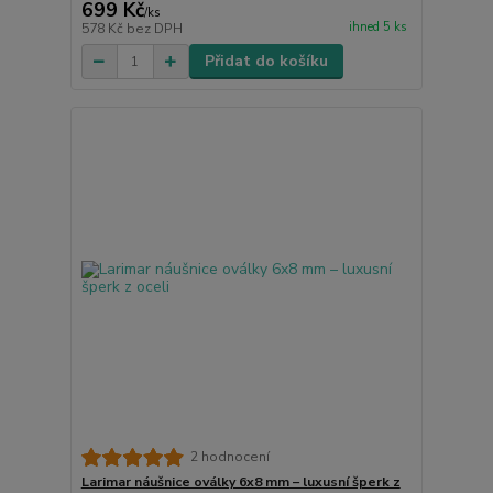
699 Kč
/
ks
ihned 5 ks
578 Kč
bez DPH
Přidat do košíku
2 hodnocení
Larimar náušnice oválky 6x8 mm – luxusní šperk z