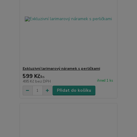
Exkluzivní larimarový náramek s perličkami
599 Kč
/
ks
ihned 1 ks
495 Kč
bez DPH
Přidat do košíku