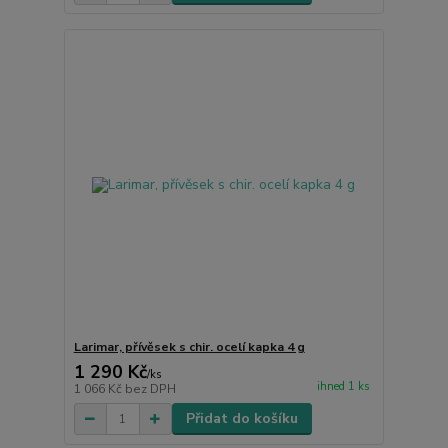
Larimar, přívěsek s chir. ocelí kapka 4 g
1 290 Kč
/
ks
ihned 1 ks
1 066 Kč
bez DPH
Přidat do košíku