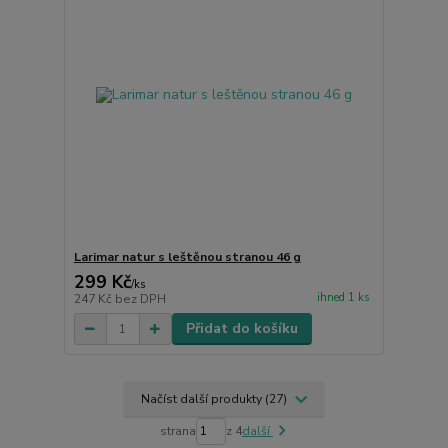
Larimar natur s leštěnou stranou 46 g
299 Kč
/
ks
ihned 1 ks
247 Kč
bez DPH
Přidat do košíku
Načíst další produkty (27)
strana
z 4
další