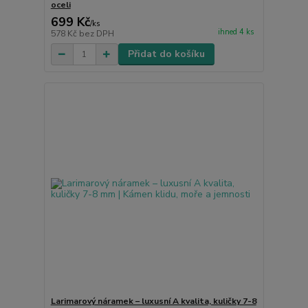
oceli
699 Kč
/
ks
ihned 4 ks
578 Kč
bez DPH
Přidat do košíku
Larimarový náramek – luxusní A kvalita, kuličky 7-8