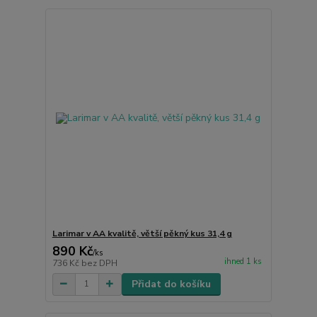
Larimar v AA kvalitě, větší pěkný kus 31,4 g
890 Kč
/
ks
ihned 1 ks
736 Kč
bez DPH
Přidat do košíku