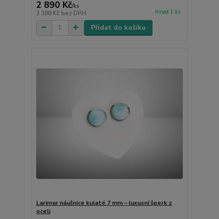
2 890 Kč
/
ks
ihned 1 ks
2 388 Kč
bez DPH
Přidat do košíku
Larimar náušnice kulaté 7 mm – luxusní šperk z
oceli