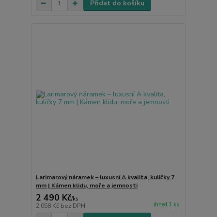
Přidat do košíku
Larimarový náramek – luxusní A kvalita, kuličky 7
mm | Kámen klidu, moře a jemnosti
2 490 Kč
/
ks
ihned 1 ks
2 058 Kč
bez DPH