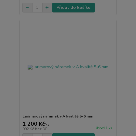
Přidat do košíku
Larimarový náramek v A kvalitě 5-6 mm
1 200 Kč
/
ks
ihned 1 ks
992 Kč
bez DPH