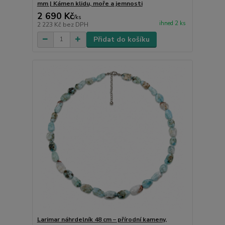
mm | Kámen klidu, moře a jemnosti
2 690 Kč
/
ks
ihned 2 ks
2 223 Kč
bez DPH
Přidat do košíku
Larimar náhrdelník 48 cm – přírodní kameny,