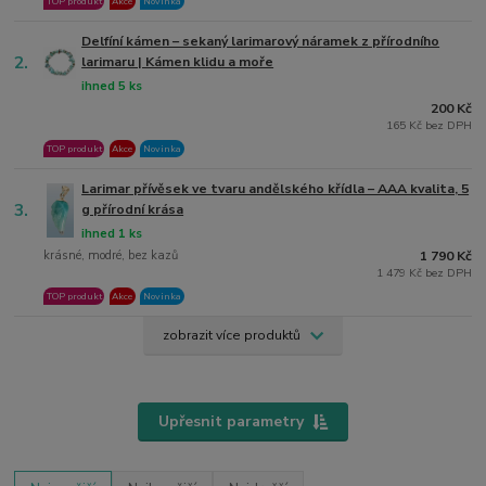
TOP produkt
Akce
Novinka
Delfíní kámen – sekaný larimarový náramek z přírodního
2.
larimaru | Kámen klidu a moře
ihned 5 ks
200 Kč
165 Kč bez DPH
TOP produkt
Akce
Novinka
Larimar přívěsek ve tvaru andělského křídla – AAA kvalita, 5
3.
g přírodní krása
ihned 1 ks
krásné, modré, bez kazů
1 790 Kč
1 479 Kč bez DPH
TOP produkt
Akce
Novinka
zobrazit více produktů
Upřesnit parametry