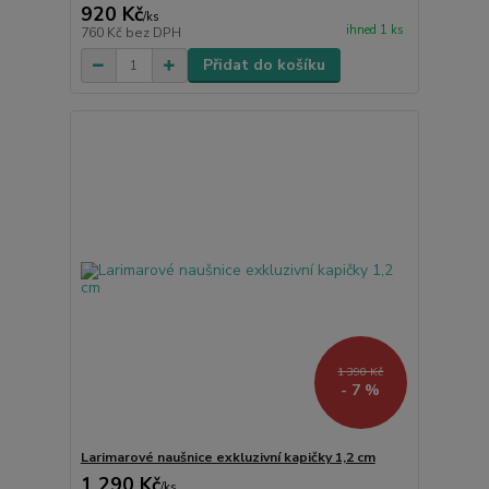
920 Kč
/
ks
ihned 1 ks
760 Kč
bez DPH
Přidat do košíku
1 390 Kč
- 7 %
Larimarové naušnice exkluzivní kapičky 1,2 cm
1 290 Kč
/
ks