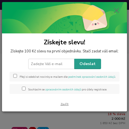
Svatovavřinecká sleva: 20 % s kódem
VAVRINEC20
0
ks
CZK
za
0 Kč
Menu
Získejte slevu!
Hledat
Získejte 100 Kč slevu na první objednávku. Stačí zadat váš email:
Úvod
Minerály od A do Z
Larimar
Odeslat
Larimar
Přeji si odebírat novinky e-mailem dle
podmínek zpracování osobních údajů
.
Nejprodávanější
Souhlasím se
zpracováním osobních údajů
pro účely registrace.
Larimarový náramek 5-6 mm
1.
ihned 1 ks
Zavřít
2 450 Kč
18 % sleva
2 000 Kč
1 653 Kč bez DPH