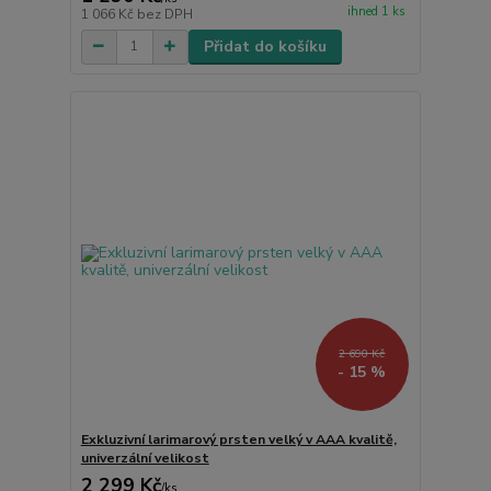
ihned 1 ks
1 066 Kč
bez DPH
Přidat do košíku
2 690 Kč
- 15 %
Exkluzivní larimarový prsten velký v AAA kvalitě,
univerzální velikost
2 299 Kč
/
ks