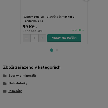
Rubín v zoisitu – placička (hmatka) z
Dárkový pytl
Tanzanie, 1 ks
99 Kč
15 Kč
/
ks
/
ks
ihned 10 ks
82 Kč
bez DPH
12 Kč
bez D
Přidat do košíku
Zboží zařazeno v kategoriích
Šperky z minerálů
Náhrdelníky
Minerály