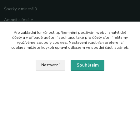
Šperky z minerálů
Amonit a fosílie
České minerály
Pro základní funkčnost, zpříjemnění používání webu, analytické
účely a v případě udělení souhlasu také pro účely cílení reklamy
Lapače zlých snů
využíváme soubory cookies. Nastavení vlastních preferencí
cookies můžete kdykoli upravit odkazem ve spodní části stránek.
Bižuterie a kůže
Feng Shui
Souhlasím
Nastavení
Dárkové krabičky a sáčky
Kontaktní údaje
krasne.hracky@email.cz
+420 776 779 769