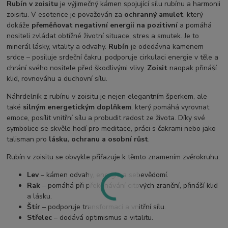
Rubín v zoisitu
je výjimečný kámen spojující sílu rubínu a harmonii
zoisitu. V esoterice je považován za
ochranný amulet
, který
dokáže
přeměňovat negativní energii na pozitivní
a pomáhá
nositeli zvládat obtížné životní situace, stres a smutek. Je to
minerál lásky, vitality a odvahy.
Rubín
je odedávna kamenem
srdce – posiluje srdeční čakru, podporuje cirkulaci energie v těle a
chrání svého nositele před škodlivými vlivy.
Zoisit
naopak přináší
klid, rovnováhu a duchovní sílu.
Náhrdelník z rubínu v zoisitu je nejen elegantním šperkem, ale
také
silným energetickým doplňkem
, který pomáhá vyrovnat
emoce, posílit vnitřní sílu a probudit radost ze života. Díky své
symbolice se skvěle hodí pro meditace, práci s čakrami nebo jako
talisman pro
lásku, ochranu a osobní růst
.
Rubín v zoisitu se obvykle přiřazuje k těmto znamením zvěrokruhu:
Lev
– kámen odvahy, energie a sebevědomí.
Rak
– pomáhá při překonávání citových zranění, přináší klid
a lásku.
Štír
– podporuje transformaci a vnitřní sílu.
Střelec
– dodává optimismus a vitalitu.