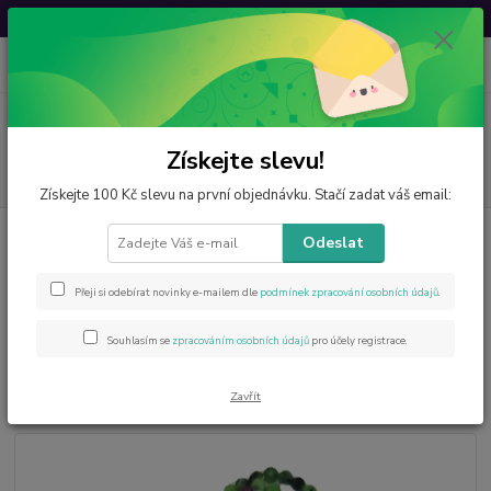
Svatovavřinecká sleva: 20 % s kódem
VAVRINEC20
0
ks
CZK
za
0 Kč
Menu
Získejte slevu!
Hledat
Získejte 100 Kč slevu na první objednávku. Stačí zadat váš email:
Úvod
Šperky z minerálů
Rubín v zoisitu náhrdelník z jemných
Odeslat
fazetovaných korálků s ocelí
Rubín v zoisitu náhrdelník z
Přeji si odebírat novinky e-mailem dle
podmínek zpracování osobních údajů
.
jemných fazetovaných korálků s
Souhlasím se
zpracováním osobních údajů
pro účely registrace.
ocelí
Zavřít
Novinka
Akce