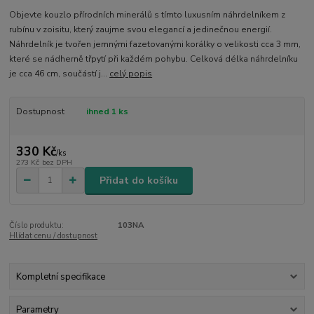
Objevte kouzlo přírodních minerálů s tímto luxusním náhrdelníkem z
rubínu v zoisitu, který zaujme svou elegancí a jedinečnou energií.
Náhrdelník je tvořen jemnými fazetovanými korálky o velikosti cca 3 mm,
které se nádherně třpytí při každém pohybu. Celková délka náhrdelníku
je cca 46 cm, součástí j...
celý popis
Dostupnost
ihned 1 ks
330 Kč
/
ks
273 Kč
bez DPH
Přidat do košíku
Číslo produktu:
103NA
Hlídat cenu / dostupnost
Kompletní specifikace
Parametry