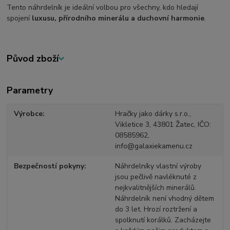
Tento náhrdelník je ideální volbou pro všechny, kdo hledají
spojení
luxusu, přírodního minerálu a duchovní harmonie
.
Původ zboží
Parametry
Výrobce
Hračky jako dárky s.r.o.,
Vikletice 3, 43801 Žatec, IČO:
08585962,
info@galaxiekamenu.cz
Bezpečností pokyny
Náhrdelníky vlastní výroby
jsou pečlivě navléknuté z
nejkvalitnějších minerálů.
Náhrdelník není vhodný dětem
do 3 let. Hrozí roztržení a
spolknutí korálků. Zacházejte