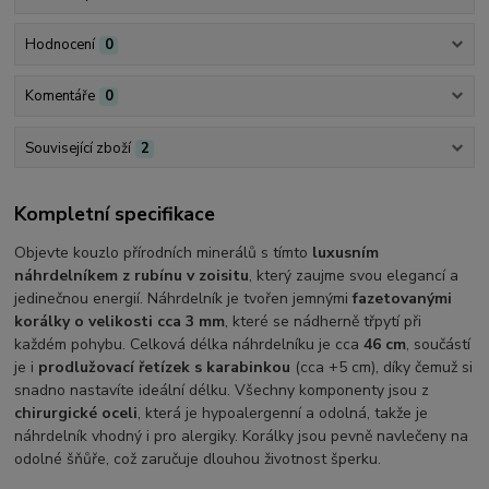
Hodnocení
0
Komentáře
0
Související zboží
2
Kompletní specifikace
Objevte kouzlo přírodních minerálů s tímto
luxusním
náhrdelníkem z rubínu v zoisitu
, který zaujme svou elegancí a
jedinečnou energií. Náhrdelník je tvořen jemnými
fazetovanými
korálky o velikosti cca 3 mm
, které se nádherně třpytí při
každém pohybu. Celková délka náhrdelníku je cca
46 cm
, součástí
je i
prodlužovací řetízek s karabinkou
(cca +5 cm), díky čemuž si
snadno nastavíte ideální délku. Všechny komponenty jsou z
chirurgické oceli
, která je hypoalergenní a odolná, takže je
náhrdelník vhodný i pro alergiky. Korálky jsou pevně navlečeny na
odolné šňůře, což zaručuje dlouhou životnost šperku.