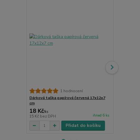
1 hodnocení
Dárková taška papírová červená 17x12x7
Dárkový látk
cm
18 Kč
18 Kč
/
ks
/
ks
ihned 6 ks
15 Kč
bez DPH
15 Kč
bez D
Přidat do košíku