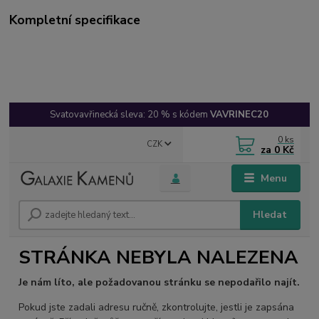
Kompletní specifikace
Svatovavřinecká sleva: 20 % s kódem
VAVRINEC20
0
ks
CZK
za
0 Kč
Menu
Hledat
STRÁNKA NEBYLA NALEZENA
Je nám líto, ale požadovanou stránku se nepodařilo najít.
Pokud jste zadali adresu ručně, zkontrolujte, jestli je zapsána