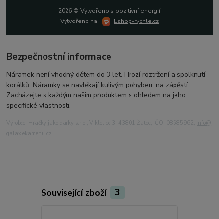
2026 © Vytvořeno s pozitivní energií
Vytvořeno na
Eshop-rychle.cz
Bezpečnostní informace
Náramek není vhodný dětem do 3 let. Hrozí roztržení a spolknutí
korálků. Náramky se navlékají kulivým pohybem na zápěstí.
Zacházejte s každým našim produktem s ohledem na jeho
specifické vlastnosti.
Výrobce: Hračky jako dárky s.r.o., Vikletice 3, 43801 Žatec, IČO: 08585962,
info@
galaxiekamenu.cz
Související zboží
3