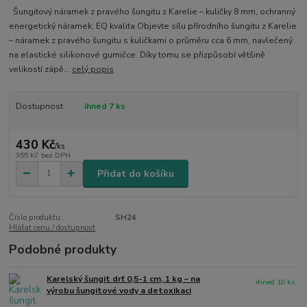
Šungitový náramek z pravého šungitu z Karelie – kuličky 8 mm, ochranný
energetický náramek, EQ kvalita Objevte sílu přírodního šungitu z Karelie
– náramek z pravého šungitu s kuličkami o průměru cca 6 mm, navlečený
na elastické silikonové gumičce. Díky tomu se přizpůsobí většině
velikostí zápě...
celý popis
Dostupnost
ihned 7 ks
430 Kč
/
ks
355 Kč
bez DPH
Přidat do košíku
Číslo produktu:
SH24
Hlídat cenu / dostupnost
Podobné produkty
Karelský šungit drť 0,5-1 cm, 1 kg – na
ihned 10 ks
výrobu šungitové vody a detoxikaci