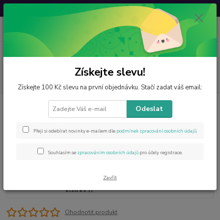
Svatovavřinecká sleva: 20 % s kódem
VAVRINEC20
0
ks
CZK
za
0 Kč
Menu
Získejte slevu!
Hledat
Získejte 100 Kč slevu na první objednávku. Stačí zadat váš email:
Úvod
Šperky z minerálů
Šungitový náramek kuličky 8 mm
Odeslat
Šungitový náramek kuličky 8 mm
Přeji si odebírat novinky e-mailem dle
podmínek zpracování osobních údajů
.
Souhlasím se
zpracováním osobních údajů
pro účely registrace.
Zavřít
Ohodnotit produkt