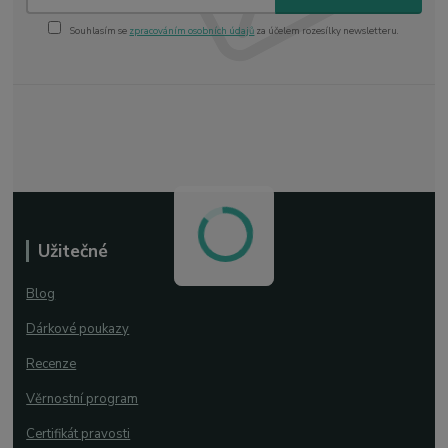
Souhlasím se
zpracováním osobních údajů
za účelem rozesílky newsletteru.
Užitečné
Blog
Dárkové poukazy
Recenze
Věrnostní program
Certifikát pravosti