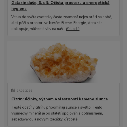
Galaxie duše, 6. díl: Očista prostoru a energetická
hygiena
Vstup do světa esoteriky často znamená nejen práci na sobě,
ale i péči o prostor, ve kterém žijeme. Energie, která nás
obklopuje, může mít vliv na naš...
číst celé
27
.
02
.
2026
Citrín: účinky, význam a vlastnosti kamene slunce
Teplé odstíny citrínu připomínají slunce a světlo. Tento
výjimečný minerál je po staletí spojován s optimismem,
sebedůvěrou a novými začátky.
číst celé