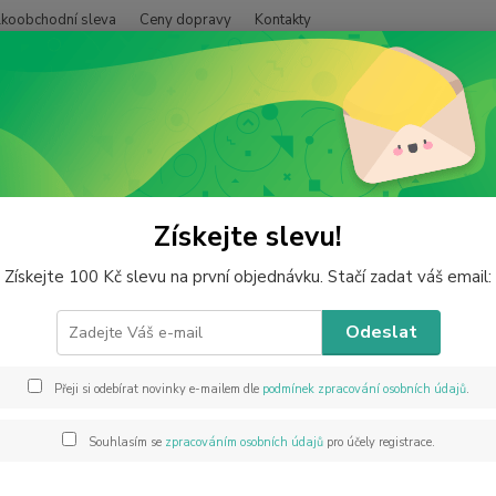
lkoobchodní sleva
Ceny dopravy
Kontakty
Hledat
árkové krabičky
Dárková taška papírová červená 17x12x7 cm
ová taška papírová červená 17
Získejte slevu!
Získejte 100 Kč slevu na první objednávku. Stačí zadat váš email:
Odeslat
vhod
Dárkov
Přeji si odebírat novinky e-mailem dle
podmínek zpracování osobních údajů
.
Valent
minerál
Souhlasím se
zpracováním osobních údajů
pro účely registrace.