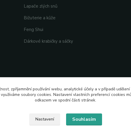
Lapače zlých snů
Bižuterie a kůže
Feng Shui
Dárkové krabičky a sáčky
čnost, zpříjemnění používání webu, analytické účely a v případě udělení
y využíváme soubory cookies. Nastavení vlastních preferencí cookies mů
odkazem ve spodní části stránek.
Souhlasím
Nastavení