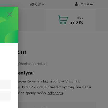
Přihlášení
CZK
0
ks
za
0 Kč
x12x7 cm
Ohodnotit produkt
ná k Valentýnu
á taška papírová, červená s bílými puntíky. Vhodná k
ýnu. Rozměry: 17 x 12 x 7 cm. Rozměrem vyhovují i na menší
y, ale hlavně na šperky, svíčky.
celý popis