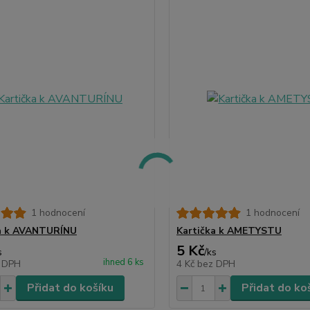
1 hodnocení
1 hodnocení
ka k AVANTURÍNU
Kartička k AMETYSTU
5 Kč
s
/
ks
ihned 6 ks
 DPH
4 Kč
bez DPH
Přidat do košíku
Přidat do ko