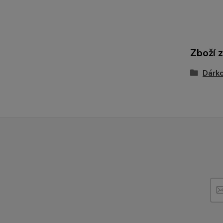
Zboží 
Dárko