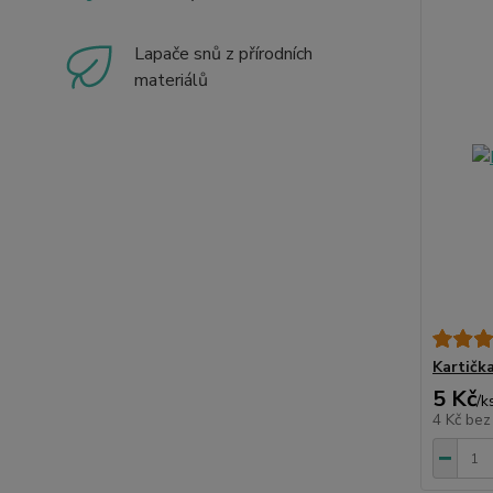
Lapače snů z přírodních
materiálů
Kartič
5 Kč
/
k
4 Kč
bez