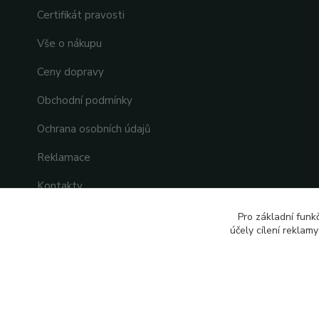
Certifikát pravosti
Vše o nákupu
Ceny dopravy
Obchodní podmínky
Ochrana osobních údajů
Reklamace
Kontakty
Pro základní funk
účely cílení reklam
2026 © Vytvořeno s pozitivní energií