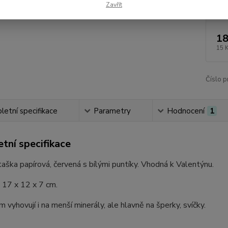
Dos
Zavřít
18
15 
Číslo p
etní specifikace
Parametry
Hodnocení
1
tní specifikace
aška papírová, červená s bílými puntíky. Vhodná k Valentýnu.
 17 x 12 x 7 cm.
vyhovují i na menší minerály, ale hlavně na šperky, svíčky.