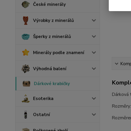
České minerály
Výrobky z minerálů
Šperky z minerálů
Minerály podle znamení
Kompl
Výhodná balení
Komple
Dárkové krabičky
Dárková t
Esoterika
Rozměry:
Ostatní
Rozměrem 
Poškozené zboží