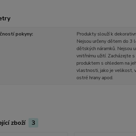
etry
čností pokyny
Produkty slouží k dekorativn
Nejsou určeny dětem do 3 l
dětských náramků. Nejsou u
vnitřnímu užití. Zacházejte 
produktem s ohledem na jeh
vlastnosti, jako je velikost,
ostré hrany apod.
jící zboží
3