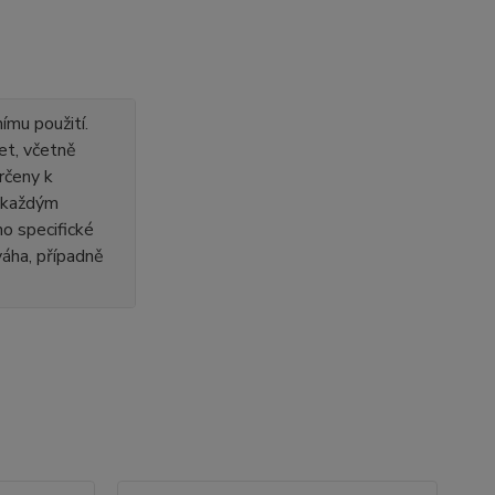
ímu použití.
et, včetně
rčeny k
s každým
o specifické
 váha, případně