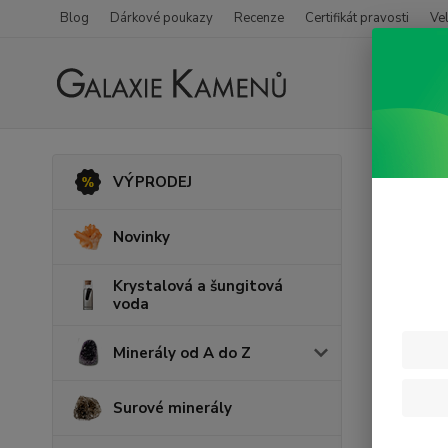
Blog
Dárkové poukazy
Recenze
Certifikát pravosti
Ve
Úvod
D
VÝPRODEJ
Dárk
Novinky
Krystalová a šungitová
voda
Minerály od A do Z
Surové minerály