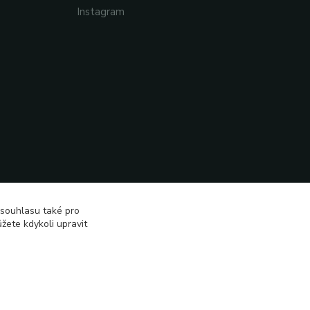
Instagram
 souhlasu také pro
žete kdykoli upravit
Vytvořeno na
Eshop-rychle.cz