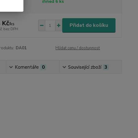
tupnost
ihned 6 ks
 Kč
/
ks
Přidat do košíku
Kč
bez DPH
roduktu:
DA01
Hlídat cenu / dostupnost
Komentáře
0
Související zboží
3