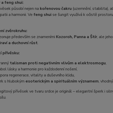
 a feng shui:
ívěsek působí nejen na
kořenovou čakru
(uzemnění, stabilita), a
patii a harmonii. Ve
feng shui
se šungit využívá k očistě prostoru
.
ní zvěrokruhu:
ezonuje především se znameními
Kozoroh, Panna a Štír
, ale jeh
draví a duchovní růst
.
í přívěsku:
ranný
talisman proti negativním vlivům a elektrosmogu
,
bol lásky a harmonie pro každodenní nošení,
pora regenerace, vitality a duševního klidu,
rk s hlubokým
esoterickým a spirituálním významem
, vhodný
gitový přívěsek ve tvaru srdce je originál – elegantní šperk i sil
ílu.