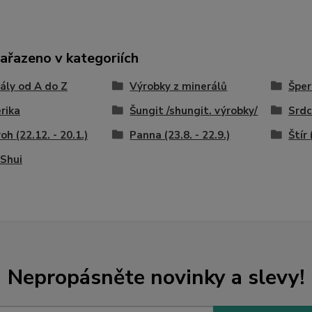
zařazeno v kategoriích
ály od A do Z
Výrobky z minerálů
Šper
rika
Šungit /shungit. výrobky/
Srdc
oh (22.12. - 20.1.)
Panna (23.8. - 22.9.)
Štír 
Shui
Nepropásněte novinky a slevy!