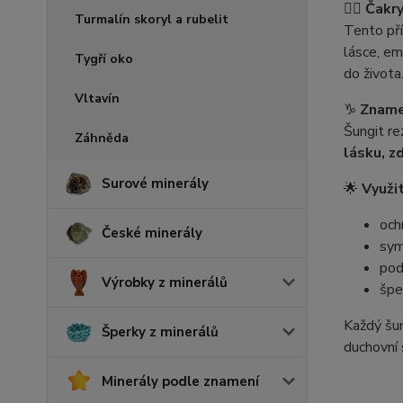
🧘‍♀️
Čakry
Turmalín skoryl a rubelit
Tento př
lásce, em
Tygří oko
do života
Vltavín
♑
Zname
Šungit r
Záhněda
lásku, z
Surové minerály
🌟
Využit
och
České minerály
sym
pod
Výrobky z minerálů
špe
Každý šun
Šperky z minerálů
duchovní s
Minerály podle znamení