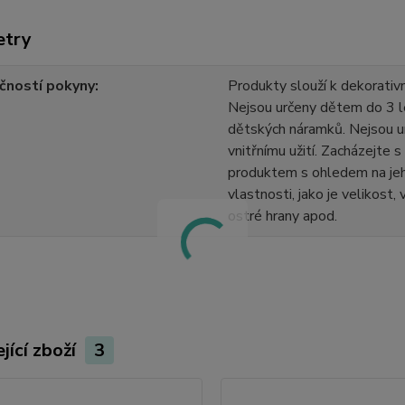
etry
čností pokyny
Produkty slouží k dekorativn
Nejsou určeny dětem do 3 l
dětských náramků. Nejsou u
vnitřnímu užití. Zacházejte 
produktem s ohledem na jeh
vlastnosti, jako je velikost,
ostré hrany apod.
jící zboží
3