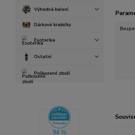
Výhodná balení
Param
Dárkové krabičky
Bezpe
Esoterika
Ostatní
Poškozené zboží
Souvise