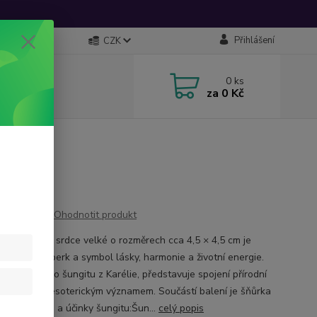
Přihlášení
CZK
0
ks
za
0 Kč
e velké
Ohodnotit produkt
ový přívěsek srdce velké o rozměrech cca 4,5 × 4,5 cm je
ochranný šperk a symbol lásky, harmonie a životní energie.
ný z pravého šungitu z Karélie, představuje spojení přírodní
s hlubokým esoterickým významem. Součástí balení je šňůrka
 ✨ Esoterika a účinky šungitu:Šun...
celý popis