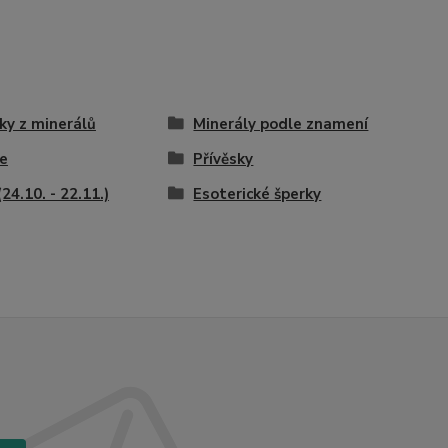
ky z minerálů
Minerály podle znamení
e
Přívěsky
(24.10. - 22.11.)
Esoterické šperky