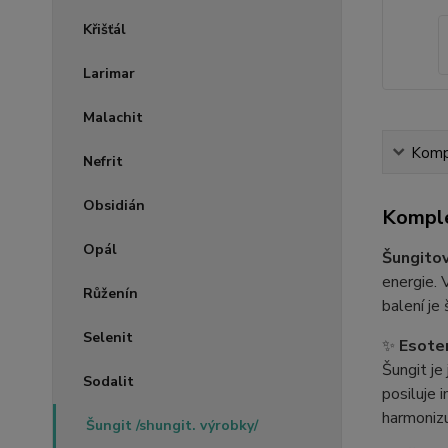
Křišťál
Larimar
Malachit
Kompl
Nefrit
Obsidián
Komple
Opál
Šungitov
energie. 
Růženín
balení je 
Selenit
✨
Esoter
Šungit je
Sodalit
posiluje 
harmonizu
Šungit /shungit. výrobky/