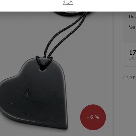
Zavřít
Dos
Cen
17
148
Číslo p
- 6 %