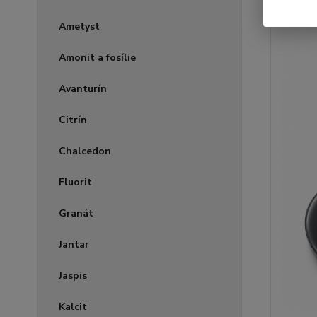
Ametyst
Amonit a fosílie
Avanturín
Citrín
Chalcedon
Fluorit
Granát
Jantar
Jaspis
Kalcit