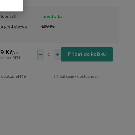
tupnost
ihned 3 ks
a před slevou
190 Kč
9 Kč
/
ks
Přidat do košíku
 Kč
bez DPH
roduktu:
SH46
Hlídat cenu / dostupnost