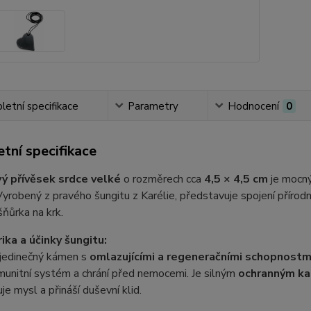
etní specifikace
Parametry
Hodnocení
0
tní specifikace
ý přívěsek srdce velké
o rozměrech cca
4,5 × 4,5 cm
je mocný
Vyrobený z pravého šungitu z Karélie, představuje spojení přír
šňůrka na krk.
ika a účinky šungitu:
 jedinečný kámen s
omlazujícími a regeneračními schopnostm
imunitní systém a chrání před nemocemi. Je silným
ochranným k
je mysl a přináší duševní klid.