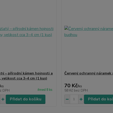
atý – přírodní kámen hojnosti a
Červený ochranný náramek 
 velikost cca 3–4 cm (1 kus)
70 Kč
/
ks
/
ks
ihned 8 ks
z DPH
58 Kč
bez DPH
Přidat do košíku
Přidat do ko