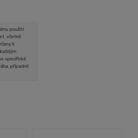
ímu použití.
et, včetně
rčeny k
s každým
o specifické
 váha, případně