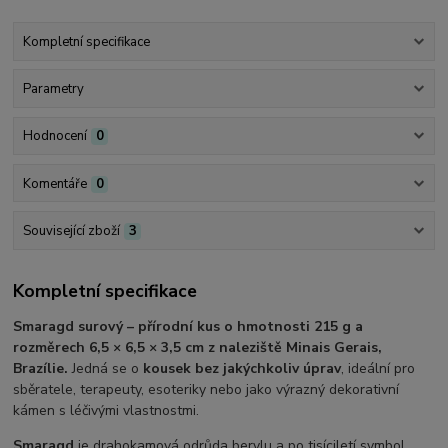
Kompletní specifikace
Parametry
Hodnocení
0
Komentáře
0
Související zboží
3
Kompletní specifikace
Smaragd surový – přírodní kus o hmotnosti 215 g a
rozměrech 6,5 × 6,5 × 3,5 cm z naleziště Minais Gerais,
Brazílie.
Jedná se o
kousek bez jakýchkoliv úprav
, ideální pro
sběratele, terapeuty, esoteriky nebo jako výrazný dekorativní
kámen s léčivými vlastnostmi.
Smaragd
je drahokamová odrůda berylu a po tisíciletí symbol