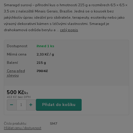
Smaragd surový – přírodní kus o hmotnosti 215 g a rozměrech 6,5 × 6,5 ×
3,5 cm z naleziště Minais Gerais, Brazílie. Jedná se o kousek bez
jakýchkoliv úprav, ideální pro sběratele, terapeuty, esoteriky nebo jako
výrazný dekorativní kámen s léčivými vlastnostmi. Smaragd je
drahokamová odrůda berylu a ...
celý popis
Dostupnost
ihned 1 ks
Měrná cena
2,33 Kč / g
Balení
215 g
Cena před
790 Kč
slevou
500 Kč
/
ks
413 Kč
bez DPH
Přidat do košíku
Číslo produktu:
SM7
Hlídat cenu / dostupnost