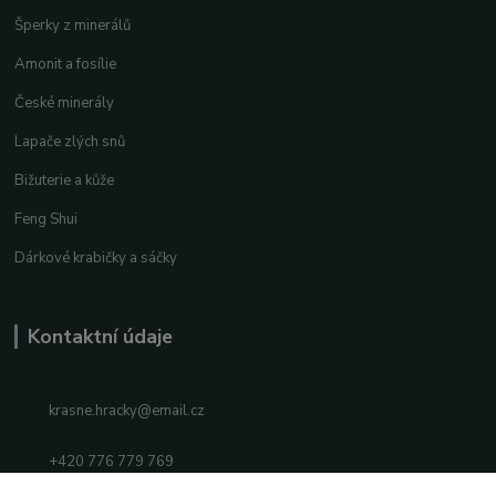
Šperky z minerálů
Amonit a fosílie
České minerály
Lapače zlých snů
Bižuterie a kůže
Feng Shui
Dárkové krabičky a sáčky
Kontaktní údaje
krasne.hracky@email.cz
+420 776 779 769