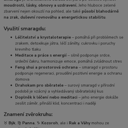
moudrosti, lásky, obnovy a uzdravení.
Jeho hluboce zelené
zbarvení nejen okouzlí na pohled, ale také
působí blahodárně
na zrak, duševní rovnováhu a energetickou stabilitu
.
Využití smaragdu:
Léčitelství a krystaloterapie
– pomáhá při problémech se
zrakem, detoxikuje játra, léčí záněty, cukrovku i poruchy
krevního tlaku
Meditace a práce s energií
– silně podporuje srdce,
srdeční čakru, harmonizuje emoce, pomáhá zvládnout stres
Feng shui a prostorová ochrana
– smaragd v prostoru
podporuje regeneraci, proudění pozitivní energie a ochranu
domova
Drahokam pro sběratele
– surový smaragd v přírodní
podobě je vzácný a vyhledávaný sběratelský kus
Doplněk k léčení nebo meditaci
– jeho energie dokáže
zesílit záměr, přináší klid, koncentraci i naději
Znamení zvěrokruhu:
♉
Býk
, ♍
Panna
, ♑
Kozoroh
, ale i
Rak a Váhy
mohou ze