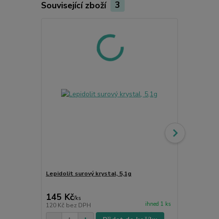
Související zboží
3
Lepidolit surový krystal, 5,1g
Dárková krab
145 Kč
38 Kč
/
ks
/
ks
ihned 1 ks
120 Kč
bez DPH
31 Kč
bez D