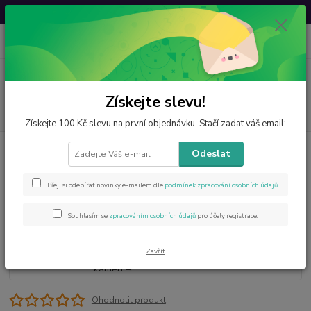
Svatovavřinecká sleva: 20 % s kódem
VAVRINEC20
0
ks
CZK
za
0 Kč
Menu
Získejte slevu!
Hledat
Získejte 100 Kč slevu na první objednávku. Stačí zadat váš email:
Úvod
Surové minerály
Smaragd přírodní kámen – 215 g
Odeslat
Smaragd přírodní kámen – 215 g
- 37 %
Přeji si odebírat novinky e-mailem dle
podmínek zpracování osobních údajů
.
Souhlasím se
zpracováním osobních údajů
pro účely registrace.
Zavřít
Ohodnotit produkt