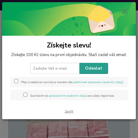
Svatovavřinecká sleva: 20 % s kódem
VAVRINEC20
0
ks
CZK
za
0 Kč
Menu
Získejte slevu!
Hledat
Získejte 100 Kč slevu na první objednávku. Stačí zadat váš email:
Úvod
Dárkové krabičky
Dárková krabička malá v B kvalitě
Odeslat
Dárková krabička malá v B kvalitě
Přeji si odebírat novinky e-mailem dle
podmínek zpracování osobních údajů
.
Souhlasím se
zpracováním osobních údajů
pro účely registrace.
Zavřít