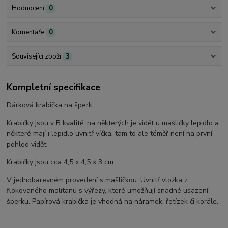
Hodnocení
0
Komentáře
0
Související zboží
3
Kompletní specifikace
Dárková krabička na šperk.
Krabičky jsou v B kvalitě, na některých je vidět u mašličky lepidlo a
některé mají i lepidlo uvnitř víčka, tam to ale téměř není na první
pohled vidět.
Krabičky jsou cca 4,5 x 4,5 x 3 cm.
V jednobarevném provedení s mašličkou. Uvnitř vložka z
flokovaného molitanu s výřezy, které umožňují snadné usazení
šperku. Papírová krabička je vhodná na náramek, řetízek či korále.