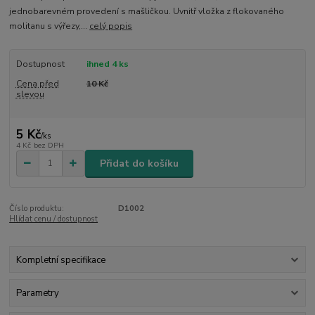
jednobarevném provedení s mašličkou. Uvnitř vložka z flokovaného
molitanu s výřezy,...
celý popis
Dostupnost
ihned 4 ks
Cena před
10 Kč
slevou
5 Kč
/
ks
4 Kč
bez DPH
Přidat do košíku
Číslo produktu:
D1002
Hlídat cenu / dostupnost
Kompletní specifikace
Parametry