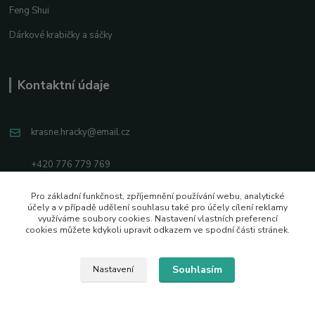
Feng Shui
Dárkové krabičky a sáčky
Kontaktní údaje
krasne.hracky@email.cz
+420 776 779 769
Facebook
Pro základní funkčnost, zpříjemnění používání webu, analytické
účely a v případě udělení souhlasu také pro účely cílení reklamy
využíváme soubory cookies. Nastavení vlastních preferencí
Instagram
cookies můžete kdykoli upravit odkazem ve spodní části stránek.
Souhlasím
Nastavení
2026 © Vytvořeno s pozitivní energií
Vytvořeno na
Eshop-rychle.cz