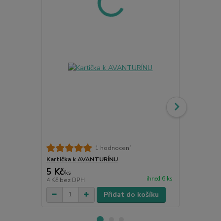
1 hodnocení
Kartička k AVANTURÍNU
Kartička k
5 Kč
5 Kč
/
ks
/
ks
ihned 6 ks
4 Kč
bez DPH
4 Kč
bez DP
Přidat do košíku