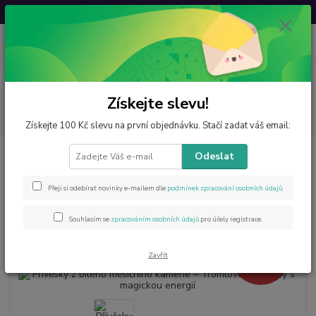
Svatovavřinecká sleva: 20 % s kódem
VAVRINEC20
0
ks
CZK
za
0 Kč
Menu
Získejte slevu!
Hledat
Získejte 100 Kč slevu na první objednávku. Stačí zadat váš email:
Úvod
Šperky z minerálů
Přívěsky z bílého měsíčního kamene –
Odeslat
Tromlované šperky s magickou energií
Přívěsky z bílého měsíčního
Přeji si odebírat novinky e-mailem dle
podmínek zpracování osobních údajů
.
kamene – Tromlované šperky s
Souhlasím se
zpracováním osobních údajů
pro účely registrace.
magickou energií
- 17 %
Zavřít