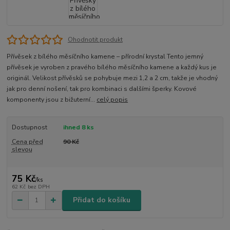
Ohodnotit produkt
Přívěsek z bílého měsíčního kamene – přírodní krystal Tento jemný
přívěsek je vyroben z pravého bílého měsíčního kamene a každý kus je
originál. Velikost přívěsků se pohybuje mezi 1,2 a 2 cm, takže je vhodný
jak pro denní nošení, tak pro kombinaci s dalšími šperky. Kovové
komponenty jsou z bižuterní...
celý popis
Dostupnost
ihned 8 ks
Cena před
90 Kč
slevou
75 Kč
/
ks
62 Kč
bez DPH
Přidat do košíku