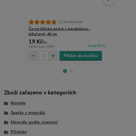
11 hodnocení
Černá šňůrka na krk s karabinkou –
Řetízek biž
bižuterní, 45 cm
19 Kč
45 Kč
/
ks
/
ks
ihned 80 ks
16 Kč
bez DPH
37 Kč
bez D
Přidat do košíku
Zboží zařazeno v kategoriích
Novinky
Šperky z minerálů
Minerály podle znamení
Přívěsky