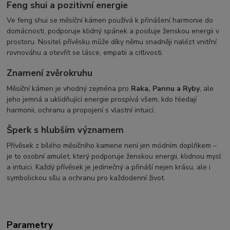
Feng shui a pozitivní energie
Ve feng shui se měsíční kámen používá k přinášení harmonie do
domácnosti, podporuje klidný spánek a posiluje ženskou energii v
prostoru. Nositel přívěsku může díky němu snadněji nalézt vnitřní
rovnováhu a otevřít se lásce, empatii a citlivosti.
Znamení zvěrokruhu
Měsíční kámen je vhodný zejména pro
Raka, Pannu a Ryby
, ale
jeho jemná a uklidňující energie prospívá všem, kdo hledají
harmonii, ochranu a propojení s vlastní intuicí.
Šperk s hlubším významem
Přívěsek z bílého měsíčního kamene není jen módním doplňkem –
je to osobní amulet, který podporuje ženskou energii, klidnou mysl
a intuici. Každý přívěsek je jedinečný a přináší nejen krásu, ale i
symbolickou sílu a ochranu pro každodenní život.
Parametry