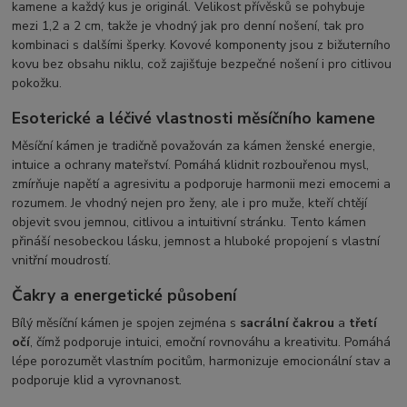
kamene a každý kus je originál. Velikost přívěsků se pohybuje
mezi 1,2 a 2 cm, takže je vhodný jak pro denní nošení, tak pro
kombinaci s dalšími šperky. Kovové komponenty jsou z bižuterního
kovu bez obsahu niklu, což zajišťuje bezpečné nošení i pro citlivou
pokožku.
Esoterické a léčivé vlastnosti měsíčního kamene
Měsíční kámen je tradičně považován za kámen ženské energie,
intuice a ochrany mateřství. Pomáhá klidnit rozbouřenou mysl,
zmírňuje napětí a agresivitu a podporuje harmonii mezi emocemi a
rozumem. Je vhodný nejen pro ženy, ale i pro muže, kteří chtějí
objevit svou jemnou, citlivou a intuitivní stránku. Tento kámen
přináší nesobeckou lásku, jemnost a hluboké propojení s vlastní
vnitřní moudrostí.
Čakry a energetické působení
Bílý měsíční kámen je spojen zejména s
sacrální čakrou
a
třetí
očí
, čímž podporuje intuici, emoční rovnováhu a kreativitu. Pomáhá
lépe porozumět vlastním pocitům, harmonizuje emocionální stav a
podporuje klid a vyrovnanost.