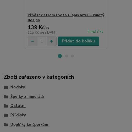
Přívěsek strom života z lapis lazuli – kulatý
Dárkový pyt
design
139 Kč
25 Kč
/
ks
/
ks
ihned 3 ks
115 Kč
bez DPH
21 Kč
bez D
Přidat do košíku
Zboží zařazeno v kategoriích
Novinky
Šperky z minerálů
Ostatní
Přívěsky
Doplňky ke šperkům