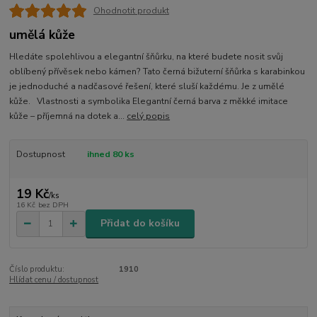
Ohodnotit produkt
umělá kůže
Hledáte spolehlivou a elegantní šňůrku, na které budete nosit svůj
oblíbený přívěsek nebo kámen? Tato černá bižuterní šňůrka s karabinkou
je jednoduché a nadčasové řešení, které sluší každému. Je z umělé
kůže. Vlastnosti a symbolika Elegantní černá barva z měkké imitace
kůže – příjemná na dotek a...
celý popis
Dostupnost
ihned 80 ks
19 Kč
/
ks
16 Kč
bez DPH
Přidat do košíku
Číslo produktu:
1910
Hlídat cenu / dostupnost