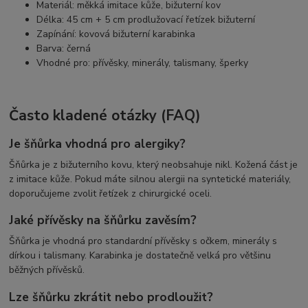
Materiál: měkká imitace kůže, bižuterní kov
Délka: 45 cm + 5 cm prodlužovací řetízek bižuterní
Zapínání: kovová bižuterní karabinka
Barva: černá
Vhodné pro: přívěsky, minerály, talismany, šperky
Často kladené otázky (FAQ)
Je šňůrka vhodná pro alergiky?
Šňůrka je z bižuterního kovu, který neobsahuje nikl. Kožená část je
z imitace kůže. Pokud máte silnou alergii na syntetické materiály,
doporučujeme zvolit řetízek z chirurgické oceli.
Jaké přívěsky na šňůrku zavěsím?
Šňůrka je vhodná pro standardní přívěsky s očkem, minerály s
dírkou i talismany. Karabinka je dostatečně velká pro většinu
běžných přívěsků.
Lze šňůrku zkrátit nebo prodloužit?