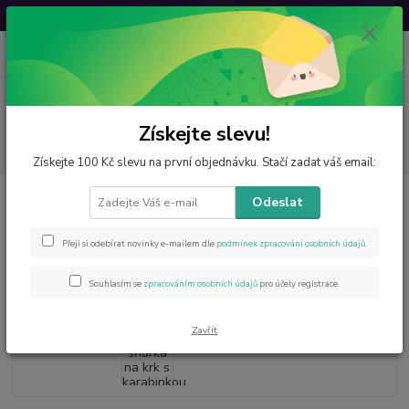
Svatovavřinecká sleva: 20 % s kódem
VAVRINEC20
0
ks
CZK
za
0 Kč
Menu
Získejte slevu!
Hledat
Získejte 100 Kč slevu na první objednávku. Stačí zadat váš email:
Úvod
Novinky
Černá šňůrka na krk s karabinkou – bižuterní, 45 cm
Odeslat
Černá šňůrka na krk s karabinkou
Přeji si odebírat novinky e-mailem dle
podmínek zpracování osobních údajů
.
– bižuterní, 45 cm
Souhlasím se
zpracováním osobních údajů
pro účely registrace.
Zavřít