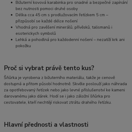
Bižuterní kovová karabinka pro snadné a bezpečné zapínání
bez nutnosti pomoci druhé osoby
Délka cca 45 cm s prodlužovacím řetízkem 5 cm –
přizpůsobí se každé délce nošení
Vhodná pro zavěšení minerálů, přívěsků, talismanů i
esoterickych symbolů
Lehká a pohodlná pro každodenní nošení – nezatíží krk ani
pokožku
Proč si vybrat právě tento kus?
Šňůrka je vyrobena z bižuterního materiálu, takže je cenově
dostupná a přitom působí hodnotně. Skvěle poslouží jako náhrada
za opotřebovaný řetízek nebo jako levné příslušenství ke kameni
darovanému jako dárek. Hodí se i jako záložní šňůrka pro
cestovatele, kteří nechtějí riskovat ztrátu drahého řetízku.
Hlavní přednosti a vlastnosti