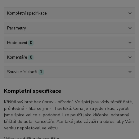
Kompletní specifikace
Parametry
Hodnocení
0
Komentáře
0
Související zboží
1
Kompletní specifikace
Křišťálový hrot bez úprav - přírodní. Ve špici jsou vždy téměř čisté,
průhledné - říká se jim - Tibetská. Cena je za jeden kus, vybrali
jsme špice velice si podobné. Lze použít jako klíčenka, ochranný
křišťál do auta, kanceláře. Ale také jako závaží na ubrus, aby Vám
venku nepoletoval ve větru.
Váha je od 65 g do cca 85 g.