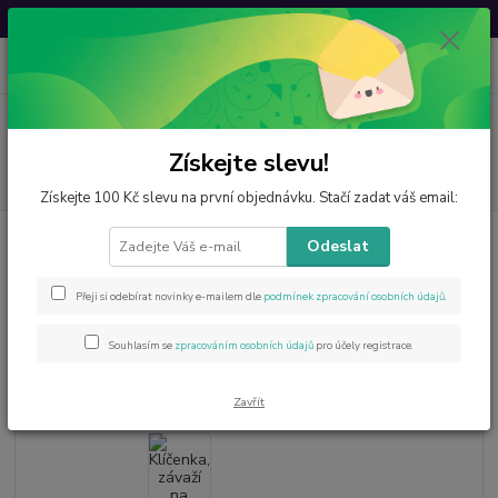
Svatovavřinecká sleva: 20 % s kódem
VAVRINEC20
0
ks
CZK
za
0 Kč
Menu
Získejte slevu!
Hledat
Získejte 100 Kč slevu na první objednávku. Stačí zadat váš email:
Úvod
Novinky
Klíčenka, závaží na ubrus aj. - čistý křišťál
Odeslat
Klíčenka, závaží na ubrus aj. -
Přeji si odebírat novinky e-mailem dle
podmínek zpracování osobních údajů
.
čistý křišťál
Souhlasím se
zpracováním osobních údajů
pro účely registrace.
- 17 %
Novinka
Akce
TOP produkt
Zavřít