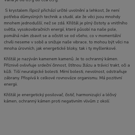
S krystalem /špicí/ přichází určité uvolnění a lehkost, že není
potřeba důmyslných technik a studií, ale že věci jsou mnohdy
mnohem jednodušší, než se zdá. Křišťál je plný čistoty a vnitřního
světla, vysokovibračních energií, které působí na naše pole,
pomáhá nám zbavit se a očistit se od všeho, co v momentální
chvíli neseme v sobě a snižuje naše vibrace, to mohou být věci na
mnoha úrovních, jak energetické bloky, tak i ty myšlenkové.
Křišťál je nazýván kamenem kamenů. Je to ochranný kámen.
Příznivě ovlivňuje srdeční činnost, štítnou žlázu a trávicí trakt, oči a
kůži. Tiší neuralgické bolesti. Mírní bolesti, nevolnost, odstraňuje
zábrany. Přispívá k celkové rovnováze organismu. Má pozitivní
energii.
Křišťál je energetický posilovač, čistič, harmonizující a léčivý
kámen, ochranný kámen proti negativním vlivům z okolí.