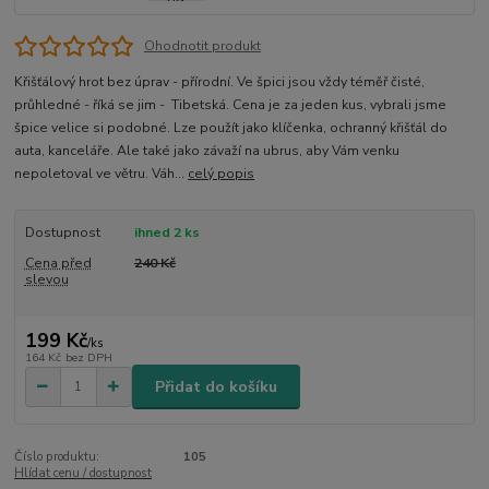
Ohodnotit produkt
Křišťálový hrot bez úprav - přírodní. Ve špici jsou vždy téměř čisté,
průhledné - říká se jim - Tibetská. Cena je za jeden kus, vybrali jsme
špice velice si podobné. Lze použít jako klíčenka, ochranný křišťál do
auta, kanceláře. Ale také jako závaží na ubrus, aby Vám venku
nepoletoval ve větru. Váh...
celý popis
Dostupnost
ihned 2 ks
Cena před
240 Kč
slevou
199 Kč
/
ks
164 Kč
bez DPH
Přidat do košíku
Číslo produktu:
105
Hlídat cenu / dostupnost