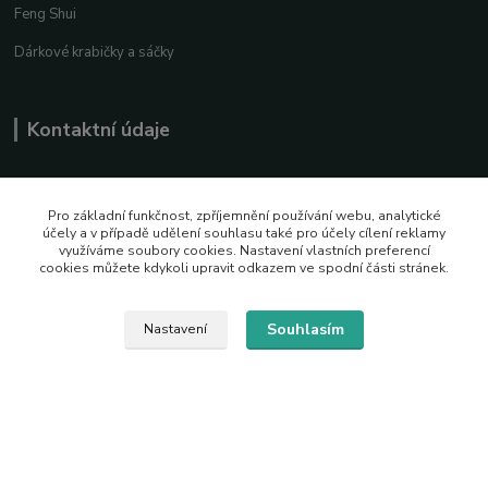
Feng Shui
Dárkové krabičky a sáčky
Kontaktní údaje
krasne.hracky@email.cz
Pro základní funkčnost, zpříjemnění používání webu, analytické
účely a v případě udělení souhlasu také pro účely cílení reklamy
využíváme soubory cookies. Nastavení vlastních preferencí
+420 776 779 769
cookies můžete kdykoli upravit odkazem ve spodní části stránek.
Facebook
Souhlasím
Nastavení
Instagram
2026 © Vytvořeno s pozitivní energií
Vytvořeno na
Eshop-rychle.cz