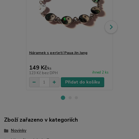
Náramek s perletí Paua Jin Jang
Náramek s p
149 Kč
149 Kč
/
ks
/
ks
ihned 2 ks
123 Kč
bez DPH
123 Kč
bez 
Přidat do košíku
Zboží zařazeno v kategoriích
Novinky