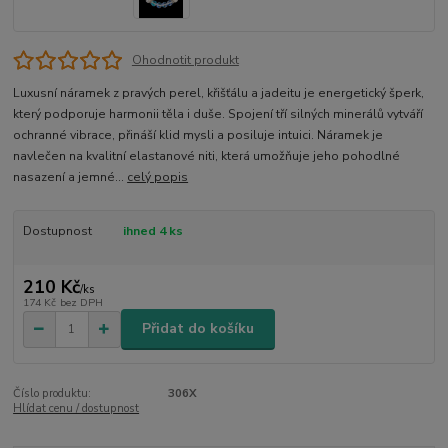
Ohodnotit produkt
Luxusní náramek z pravých perel, křišťálu a jadeitu je energetický šperk,
který podporuje harmonii těla i duše. Spojení tří silných minerálů vytváří
ochranné vibrace, přináší klid mysli a posiluje intuici. Náramek je
navlečen na kvalitní elastanové niti, která umožňuje jeho pohodlné
nasazení a jemné...
celý popis
Dostupnost
ihned 4 ks
210 Kč
/
ks
174 Kč
bez DPH
Přidat do košíku
Číslo produktu:
306X
Hlídat cenu / dostupnost