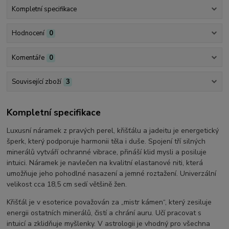
Kompletní specifikace
Hodnocení
0
Komentáře
0
Související zboží
3
Kompletní specifikace
Luxusní náramek z pravých perel, křišťálu a jadeitu je energetický
šperk, který podporuje harmonii těla i duše. Spojení tří silných
minerálů vytváří ochranné vibrace, přináší klid mysli a posiluje
intuici. Náramek je navlečen na kvalitní elastanové niti, která
umožňuje jeho pohodlné nasazení a jemné roztažení. Univerzální
velikost cca 18,5 cm sedí většině žen.
Křišťál je v esoterice považován za „mistr kámen“, který zesiluje
energii ostatních minerálů, čistí a chrání auru. Učí pracovat s
intuicí a zklidňuje myšlenky. V astrologii je vhodný pro všechna