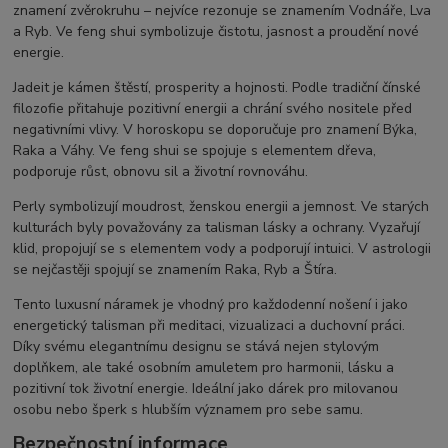
znamení zvěrokruhu – nejvíce rezonuje se znamením Vodnáře, Lva
a Ryb. Ve feng shui symbolizuje čistotu, jasnost a proudění nové
energie.
Jadeit je kámen štěstí, prosperity a hojnosti. Podle tradiční čínské
filozofie přitahuje pozitivní energii a chrání svého nositele před
negativními vlivy. V horoskopu se doporučuje pro znamení Býka,
Raka a Váhy. Ve feng shui se spojuje s elementem dřeva,
podporuje růst, obnovu sil a životní rovnováhu.
Perly symbolizují moudrost, ženskou energii a jemnost. Ve starých
kulturách byly považovány za talisman lásky a ochrany. Vyzařují
klid, propojují se s elementem vody a podporují intuici. V astrologii
se nejčastěji spojují se znamením Raka, Ryb a Štíra.
Tento luxusní náramek je vhodný pro každodenní nošení i jako
energetický talisman při meditaci, vizualizaci a duchovní práci.
Díky svému elegantnímu designu se stává nejen stylovým
doplňkem, ale také osobním amuletem pro harmonii, lásku a
pozitivní tok životní energie. Ideální jako dárek pro milovanou
osobu nebo šperk s hlubším významem pro sebe samu.
Bezpečnostní informace