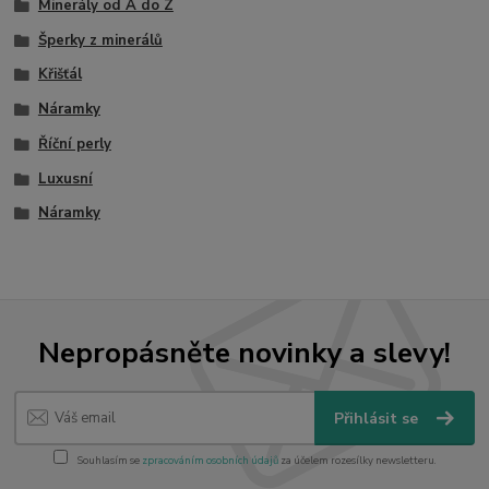
Minerály od A do Z
Šperky z minerálů
Křišťál
Náramky
Říční perly
Luxusní
Náramky
Nepropásněte novinky a slevy!
Přihlásit se
Souhlasím se
zpracováním osobních údajů
za účelem rozesílky newsletteru.