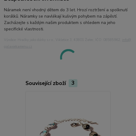
Náramek není vhodný dětem do 3 let. Hrozí roztržení a spolknutí
korálků. Náramky se navlékají kulivým pohybem na zápěstí.
Zacházejte s každým našim produktem s ohledem na jeho
specifické vlastnosti.
Výrobce: Hračky jako dárky s.r.o., Vikletice 3, 43801 Žatec, IČO: 08585962,
info@
galaxiekamenu.cz
Související zboží
3