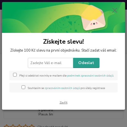
Svatovavřinecká sleva: 20 % s kódem
VAVRINEC20
0
ks
CZK
za
0 Kč
Menu
Získejte slevu!
Hledat
Získejte 100 Kč slevu na první objednávku. Stačí zadat váš email:
Úvod
Šperky z minerálů
Paua - Abalone
Náramky
Náramek s
Odeslat
perletí Paua Jin Jang
Náramek s perletí Paua Jin Jang
Přeji si odebírat novinky e-mailem dle
podmínek zpracování osobních údajů
.
Souhlasím se
zpracováním osobních údajů
pro účely registrace.
Zavřít
Ohodnotit produkt