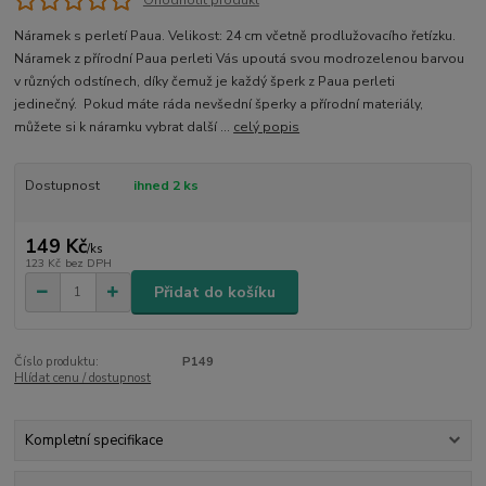
Náramek s perletí Paua. Velikost: 24 cm včetně prodlužovacího řetízku.
Náramek z přírodní Paua perleti Vás upoutá svou modrozelenou barvou
v různých odstínech, díky čemuž je každý šperk z Paua perleti
jedinečný. Pokud máte ráda nevšední šperky a přírodní materiály,
můžete si k náramku vybrat další ...
celý popis
Dostupnost
ihned 2 ks
149 Kč
/
ks
123 Kč
bez DPH
Přidat do košíku
Číslo produktu:
P149
Hlídat cenu / dostupnost
Kompletní specifikace