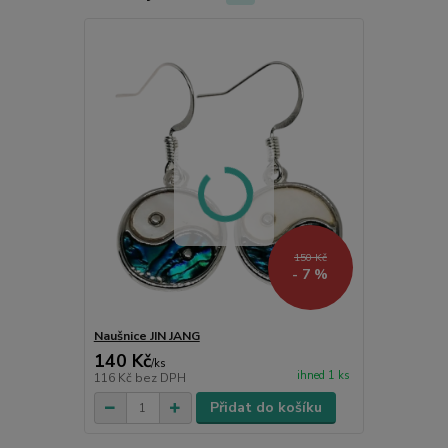
150 Kč
- 7 %
Naušnice JIN JANG
140 Kč
/
ks
ihned 1 ks
116 Kč
bez DPH
Přidat do košíku