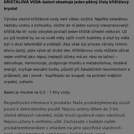
KŘIŠŤÁLOVÁ VODA-balení obsahuje jeden pěkný čisty křišťálový
krystal
Výroba vlastní křišťálové vody není vůbec složitá. Naplňte skleněnou
nádobu vodou z kohoutku, vložte do ní jeden surový (neopracovaný)
křišťál,Na litr vody obvykle postačí jeden křišťál střední velikosti. Už
po půl hodině by se ve vodě měly začít tvořit bublinky a chuť by měla
být o dost lahodnější a svěžejší. Aby však byl proces výroby tohoto
elixíru úplný, pijte výluh až druhý den. Křišťálovou vodu můžete užívat
nejen vnitřně jako nápoj (nejlepší účinky má po ránu na lačno) –
detoxikuje, harmonizuje, podporuje imunitu a metabolismus, dodává
energii, zvyšuje sexuální touhu, působí při žaludečních nevolnostech a
průjmech, ale i zevně – kupříkladu do koupelí, na potírání vnějších
zranění, odřenin.
Balení je vhodné na 0,5 - 1 litry vody.
Bezpečnostní informace k produktu: Naše produkty/mineraly slouží
pouze k dekorativnímu použití. Nejsou určeny dětem do 3 let,
včetně dětských náramků, může hrozit spolknutí nebo vdechnutí.
Nejsou určeny k vnitřnímu užití. Zacházejte s každým naším
produktem/minerálem s ohledem na jeho specifické vlastnosti -