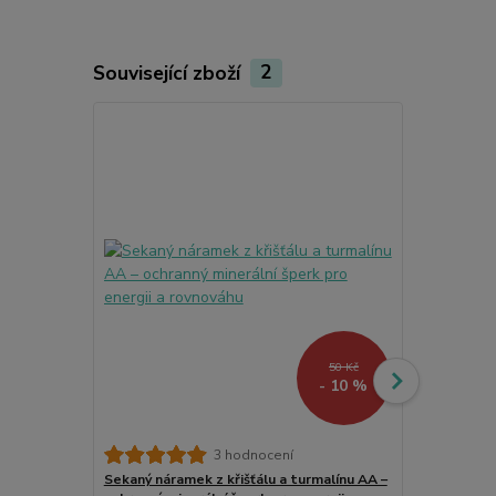
Související zboží
2
50 Kč
- 10 %
Esoterická k
3 hodnocení
planeta a ži
Sekaný náramek z křišťálu a turmalínu AA –