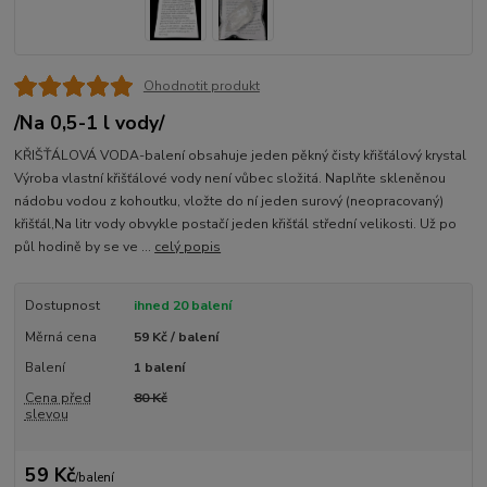
Ohodnotit produkt
/Na 0,5-1 l vody/
KŘIŠŤÁLOVÁ VODA-balení obsahuje jeden pěkný čisty křišťálový krystal
Výroba vlastní křišťálové vody není vůbec složitá. Naplňte skleněnou
nádobu vodou z kohoutku, vložte do ní jeden surový (neopracovaný)
křišťál,Na litr vody obvykle postačí jeden křišťál střední velikosti. Už po
půl hodině by se ve ...
celý popis
Dostupnost
ihned 20 balení
Měrná cena
59 Kč / balení
Balení
1 balení
Cena před
80 Kč
slevou
59 Kč
/
balení