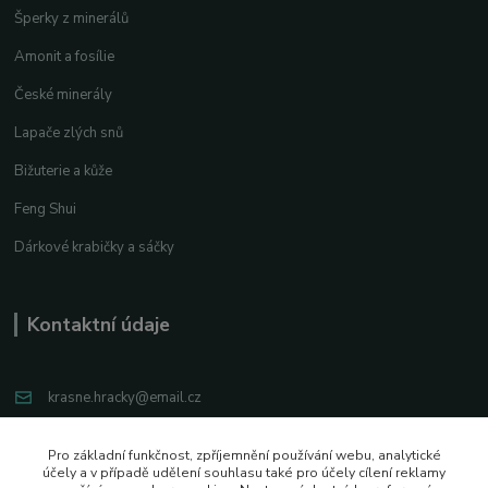
Šperky z minerálů
Amonit a fosílie
České minerály
Lapače zlých snů
Bižuterie a kůže
Feng Shui
Dárkové krabičky a sáčky
Kontaktní údaje
krasne.hracky@email.cz
+420 776 779 769
Pro základní funkčnost, zpříjemnění používání webu, analytické
účely a v případě udělení souhlasu také pro účely cílení reklamy