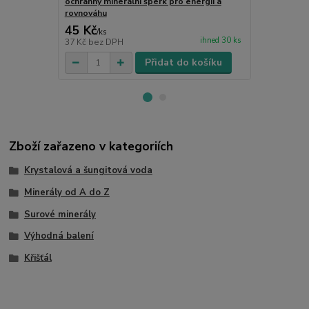
ochranný minerální šperk pro energii a
rovnováhu
45 Kč
10 Kč
/
ks
/
ks
ihned 30 ks
37 Kč
bez DPH
8 Kč
bez DP
Přidat do košíku
Zboží zařazeno v kategoriích
Krystalová a šungitová voda
Minerály od A do Z
Surové minerály
Výhodná balení
Křišťál