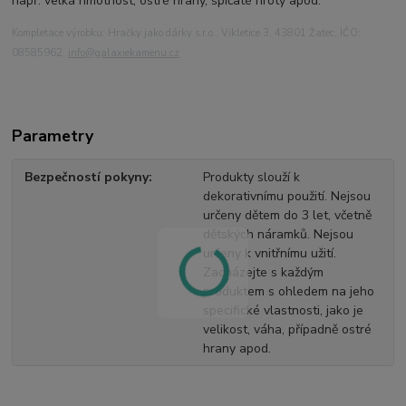
např. velká hmotnost, ostré hrany, špičaté hroty apod.
Kompletace výrobku: Hračky jako dárky s.r.o., Vikletice 3, 43801 Žatec, IČO:
08585962,
info@
galaxiekamenu.cz
Parametry
Bezpečností pokyny
Produkty slouží k
dekorativnímu použití. Nejsou
určeny dětem do 3 let, včetně
dětských náramků. Nejsou
určeny k vnitřnímu užití.
Zacházejte s každým
produktem s ohledem na jeho
specifické vlastnosti, jako je
velikost, váha, případně ostré
hrany apod.