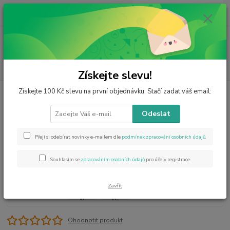
0
ks
CZK
za
0 Kč
Menu
Hledat
Získejte slevu!
Získejte 100 Kč slevu na první objednávku. Stačí zadat váš email:
Úvod
Minerály od A do Z
Fluorit
Fluorit krystal ve skleněné lahvičce
Fluorit krystal ve skleněné
Odeslat
lahvičce
Přeji si odebírat novinky e-mailem dle
podmínek zpracování osobních údajů
.
Souhlasím se
zpracováním osobních údajů
pro účely registrace.
Zavřít
Ohodnotit produkt