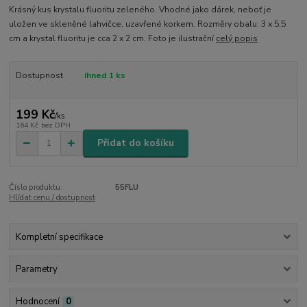
Krásný kus krystalu fluoritu zeleného. Vhodné jako dárek, neboť je
uložen ve skleněné lahvičce, uzavřené korkem. Rozměry obalu: 3 x 5,5
cm a krystal fluoritu je cca 2 x 2 cm. Foto je ilustrační
celý popis
Dostupnost
ihned 1 ks
199 Kč
/
ks
164 Kč
bez DPH
Přidat do košíku
Číslo produktu:
55FLU
Hlídat cenu / dostupnost
Kompletní specifikace
Parametry
Hodnocení
0