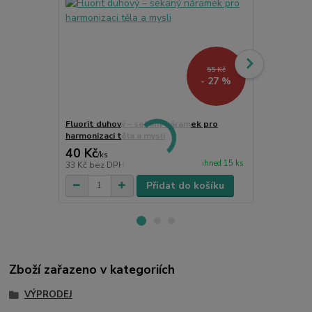
55 Kč
- 27 %
Fluorit duhový – sekaný náramek pro
Fluoritový n
harmonizaci těla a mysli
krystal pro
40 Kč
110 Kč
/
ks
/
ks
ihned 15 ks
33 Kč
bez DPH
91 Kč
bez D
Přidat do košíku
Zboží zařazeno v kategoriích
VÝPRODEJ