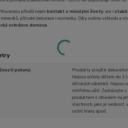
ní a pomáhá stabilizovat emoce – proto se doporučuje nosit ho t
rthocerasu přináší nejen
kontakt s minulými životy
, ale i
stabil
 minerálů, přírodní dekorace i esoteriky. Díky svému vzhledu a st
ický ochránce domova
.
etry
čností pokyny
Produkty slouží k dekorativn
Nejsou určeny dětem do 3 l
dětských náramků. Nejsou u
vnitřnímu užití. Zacházejte 
produktem s ohledem na jeh
vlastnosti, jako je velikost,
ostré hrany apod.