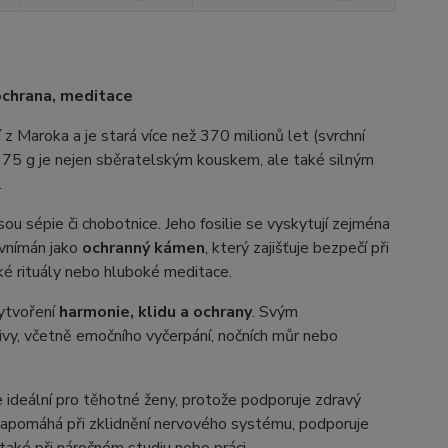
 ochrana, meditace
 Maroka a je stará více než 370 milionů let (svrchní
 175 g je nejen sběratelským kouskem, ale také silným
.
ou sépie či chobotnice. Jeho fosilie se vyskytují zejména
 vnímán jako
ochranný kámen
, který zajišťuje bezpečí při
ské rituály nebo hluboké meditace.
vytvoření
harmonie, klidu a ochrany
. Svým
ivy, včetně emočního vyčerpání, nočních můr nebo
e ideální pro těhotné ženy, protože podporuje zdravý
 napomáhá při zklidnění nervového systému, podporuje