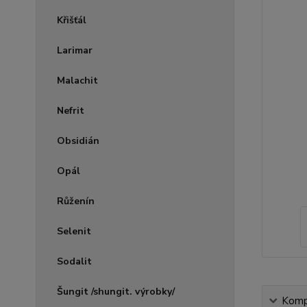
Křišťál
Larimar
Malachit
Nefrit
Obsidián
Opál
Růženín
Selenit
Sodalit
Šungit /shungit. výrobky/
Kompl