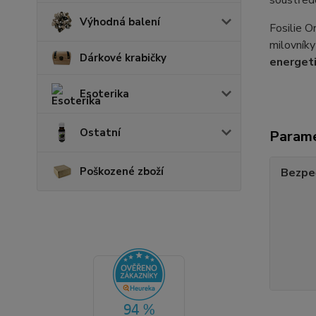
soustředě
Výhodná balení
Fosilie O
milovníky
Dárkové krabičky
energet
Esoterika
Ostatní
Param
Poškozené zboží
Bezpe