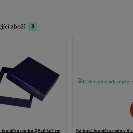
jící zboží
3
 krabička modrá 6,5x6,5x2 cm
Dárková krabička malá v B k