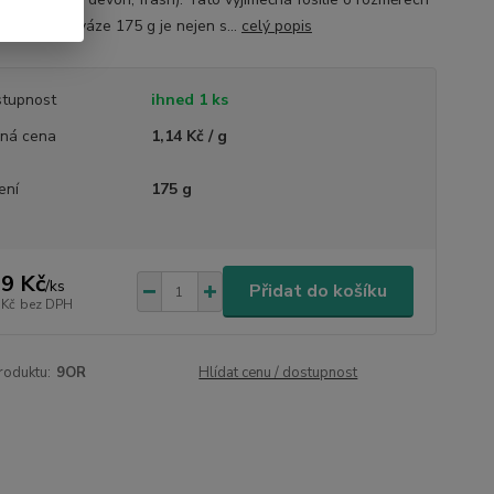
× 4,5 cm a váze 175 g je nejen s...
celý popis
tupnost
ihned 1 ks
ná cena
1,14 Kč / g
ení
175 g
9 Kč
/
ks
Přidat do košíku
 Kč
bez DPH
roduktu:
9OR
Hlídat cenu / dostupnost