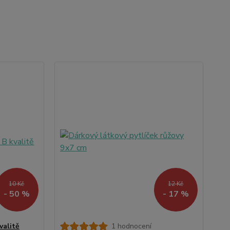
10 Kč
12 Kč
- 50 %
- 17 %
valitě
1 hodnocení