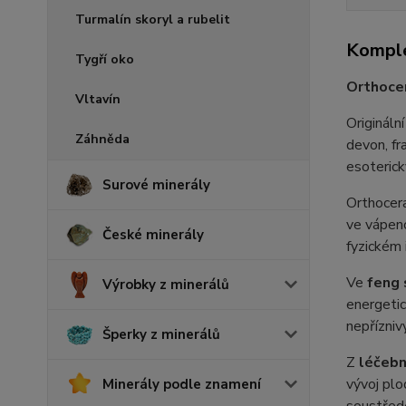
Turmalín skoryl a rubelit
Komple
Tygří oko
Orthocer
Vltavín
Origináln
Záhněda
devon, fr
esoterick
Surové minerály
Orthocera
ve vápenc
České minerály
fyzickém 
Ve
feng 
Výrobky z minerálů
energetic
nepřízniv
Šperky z minerálů
Z
léčebn
vývoj plo
Minerály podle znamení