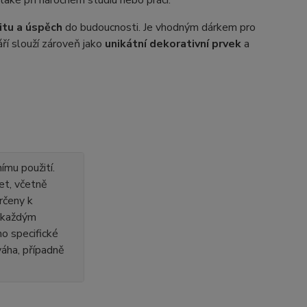
aké při náročném studiu nebo práci.
itu a úspěch
do budoucnosti. Je vhodným dárkem pro
áří slouží zároveň jako
unikátní dekorativní prvek
a
ímu použití.
et, včetně
rčeny k
s každým
o specifické
 váha, případně