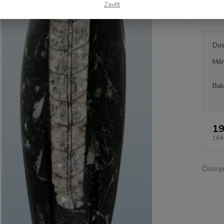
Zavřít
cca 17 
Dos
Měr
Bal
19
164
Číslo p