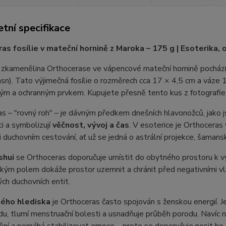
tní specifikace
as fosílie v mateční hornině z Maroka – 175 g | Esoterika,
í zkamenělina Orthocerase ve vápencové mateční hornině pochází z
asn). Tato výjimečná fosílie o rozměrech cca 17 × 4,5 cm a váze
ým a ochranným prvkem. Kupujete přesně tento kus z fotografie
s – "rovný roh" – je dávným předkem dnešních hlavonožců, jako js
i a symbolizují
věčnost, vývoj a čas
. V esoterice je Orthoceras
i duchovním cestování, ať už se jedná o astrální projekce, šaman
shui
se Orthoceras doporučuje umístit do obytného prostoru k 
kým polem dokáže prostor uzemnit a chránit před negativními vl
ých duchovních entit.
ého hlediska
je Orthoceras často spojován s ženskou energií. J
du, tlumí menstruační bolesti a usnadňuje průběh porodu. Navíc