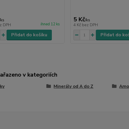
5 Kč
/
ks
/
ks
ihned 12 ks
z DPH
4 Kč
bez DPH
Přidat do košíku
Přidat do ko
zařazeno v kategoriích
ky
Minerály od A do Z
Amon