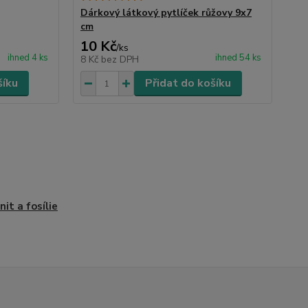
Dárkový látkový pytlíček růžovy 9x7
cm
10 Kč
/
ks
ihned 4 ks
ihned 54 ks
8 Kč
bez DPH
šíku
Přidat do košíku
it a fosílie