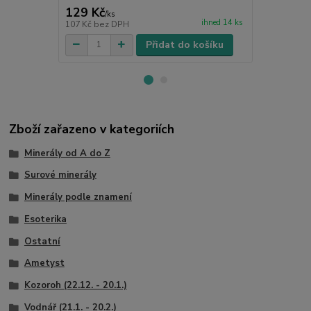
129 Kč
19 Kč
/
ks
/
ks
ihned 14 ks
107 Kč
bez DPH
16 Kč
bez D
Přidat do košíku
Zboží zařazeno v kategoriích
Minerály od A do Z
Surové minerály
Minerály podle znamení
Esoterika
Ostatní
Ametyst
Kozoroh (22.12. - 20.1.)
Vodnář (21.1. - 20.2.)