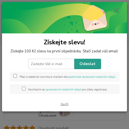
0
ks
CZK
za
0 Kč
Menu
Hledat
Získejte slevu!
Získejte 100 Kč slevu na první objednávku. Stačí zadat váš email:
Úvod
Minerály od A do Z
Ametyst
Ametystová geoda z Uruguaye 410
g – přírodní kámen
Odeslat
Ametystová geoda z Uruguaye
410 g – přírodní kámen
Přeji si odebírat novinky e-mailem dle
podmínek zpracování osobních údajů
.
Souhlasím se
zpracováním osobních údajů
pro účely registrace.
Zavřít
Ohodnotit produkt