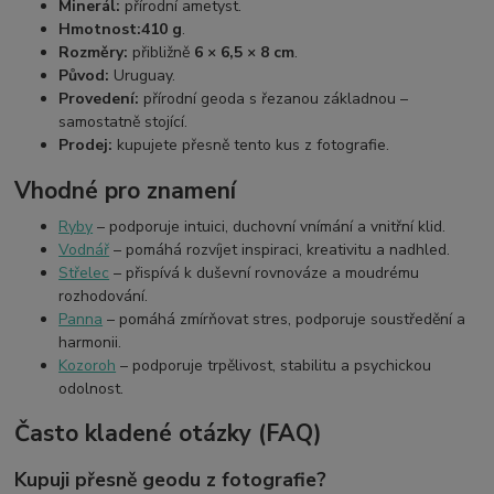
Minerál:
přírodní ametyst.
Hmotnost:
410 g
.
Rozměry:
přibližně
6 × 6,5 × 8 cm
.
Původ:
Uruguay.
Provedení:
přírodní geoda s řezanou základnou –
samostatně stojící.
Prodej:
kupujete přesně tento kus z fotografie.
Vhodné pro znamení
Ryby
– podporuje intuici, duchovní vnímání a vnitřní klid.
Vodnář
– pomáhá rozvíjet inspiraci, kreativitu a nadhled.
Střelec
– přispívá k duševní rovnováze a moudrému
rozhodování.
Panna
– pomáhá zmírňovat stres, podporuje soustředění a
harmonii.
Kozoroh
– podporuje trpělivost, stabilitu a psychickou
odolnost.
Často kladené otázky (FAQ)
Kupuji přesně geodu z fotografie?