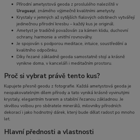
Přírodní ametystová geoda z proslulého naleziště v
Uruguayi
, známého výjimečně kvalitními ametysty.
Krystaly v jemných až sytějších fialových odstínech vytvářejí
jedinečnou přírodní kresbu – každý kus je originál.
Ametyst je tradičně považován za kámen klidu, duchovní
ochrany, harmonie a vnitřní rovnováhy.
Je spojován s podporou meditace, intuice, soustředění a
kvalitního odpočinku.
Díky řezané základně geoda samostatně stojí a krásně
vynikne doma, v kanceláři i meditačním prostoru.
Proč si vybrat právě tento kus?
Kupujete přesně geodu z fotografie. Každá ametystová geoda je
neopakovatelným dílem přírody a tato vyniká krásně vyvinutými
krystaly, elegantním tvarem a stabilní řezanou základnou. Je
skvělou volbou pro sběratele minerálů, milovníky přírodních
dekorací i jako hodnotný dárek, který bude dělat radost po mnoho
let.
Hlavní přednosti a vlastnosti