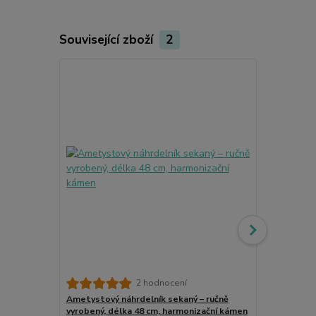
Související zboží
2
2 hodnocení
Ametystový náhrdelník sekaný – ručně
Černá šňůrka
vyrobený, délka 48 cm, harmonizační kámen
bižuterní, 4