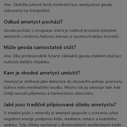
Ano. Obdržíte přesně tento konkrétní kus ametystové geody
zobrazený na fotografiích.
Odkud ametyst pochází?
Geoda pochází z Uruguaye, která je světově proslulá výskytem
ametystů s krásnou fialovou barvou a vysokou kvalitou krystalů.
Může geoda samostatně stát?
Ano. Díky profesionálně řezané základně geoda stabilně stojí bez
nutnosti dalšího stojánku.
Kam je vhodné ametyst umístit?
Ametyst je oblíbený jako dekorace do obývacího pokoje, pracovny,
ložnice nebo meditačního koutku. Mnoho lidí jej umisťuje tam, kde
chtějí navodit příjemnou a harmonickou atmosféru.
Jaké jsou tradičně připisované účinky ametystu?
V tradiční práci s minerály je ametyst spojován s ochranou před
negativní energií, podporou klidu, meditace, intuice a kvalitního
spánku. Tyto účinky vycházejí z dlouhodobých ezoterických tradic