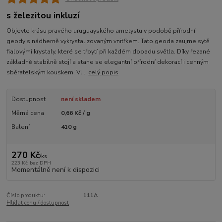
s železitou inkluzí
Objevte krásu pravého uruguayského ametystu v podobě přírodní
geody s nádherně vykrystalizovaným vnitřkem. Tato geoda zaujme sytě
fialovými krystaly, které se třpytí při každém dopadu světla. Díky řezané
základně stabilně stojí a stane se elegantní přírodní dekorací i cenným
sběratelským kouskem. Vl...
celý popis
Dostupnost
není skladem
Měrná cena
0,66 Kč / g
Balení
410 g
270 Kč
/
ks
223 Kč
bez DPH
Momentálně není k dispozici
Číslo produktu:
111A
Hlídat cenu / dostupnost