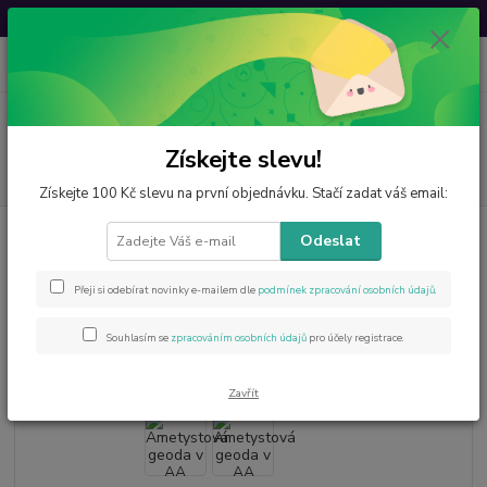
Svatovavřinecká sleva: 20 % s kódem
VAVRINEC20
0
ks
CZK
za
0 Kč
Menu
Získejte slevu!
Hledat
Získejte 100 Kč slevu na první objednávku. Stačí zadat váš email:
Úvod
Minerály od A do Z
Ametyst
Ametystová geoda v AA kvalitě 1
Odeslat
kg,zajímavá
Ametystová geoda v AA kvalitě 1
Přeji si odebírat novinky e-mailem dle
podmínek zpracování osobních údajů
.
kg,zajímavá
Souhlasím se
zpracováním osobních údajů
pro účely registrace.
Zavřít