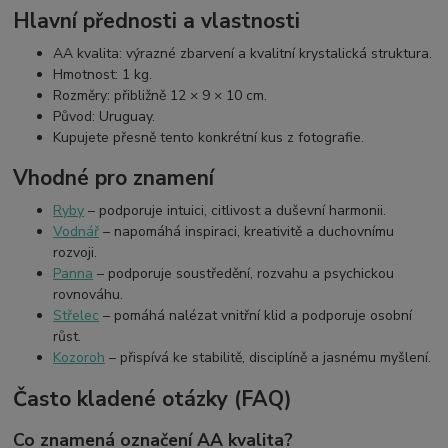
Hlavní přednosti a vlastnosti
AA kvalita: výrazné zbarvení a kvalitní krystalická struktura.
Hmotnost: 1 kg.
Rozměry: přibližně 12 × 9 × 10 cm.
Původ: Uruguay.
Kupujete přesně tento konkrétní kus z fotografie.
Vhodné pro znamení
Ryby
– podporuje intuici, citlivost a duševní harmonii.
Vodnář
– napomáhá inspiraci, kreativitě a duchovnímu
rozvoji.
Panna
– podporuje soustředění, rozvahu a psychickou
rovnováhu.
Střelec
– pomáhá nalézat vnitřní klid a podporuje osobní
růst.
Kozoroh
– přispívá ke stabilitě, disciplíně a jasnému myšlení.
Často kladené otázky (FAQ)
Co znamená označení AA kvalita?