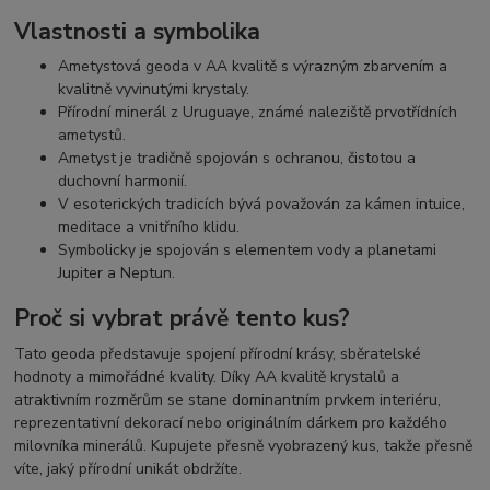
Vlastnosti a symbolika
Ametystová geoda v AA kvalitě s výrazným zbarvením a
kvalitně vyvinutými krystaly.
Přírodní minerál z Uruguaye, známé naleziště prvotřídních
ametystů.
Ametyst je tradičně spojován s ochranou, čistotou a
duchovní harmonií.
V esoterických tradicích bývá považován za kámen intuice,
meditace a vnitřního klidu.
Symbolicky je spojován s elementem vody a planetami
Jupiter a Neptun.
Proč si vybrat právě tento kus?
Tato geoda představuje spojení přírodní krásy, sběratelské
hodnoty a mimořádné kvality. Díky AA kvalitě krystalů a
atraktivním rozměrům se stane dominantním prvkem interiéru,
reprezentativní dekorací nebo originálním dárkem pro každého
milovníka minerálů. Kupujete přesně vyobrazený kus, takže přesně
víte, jaký přírodní unikát obdržíte.