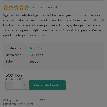
Ohodnotit produkt
Výjimečná ametystová geoda v AA kvalitě zaujme na první pohled svou
intenzivní fialovou barvou, vysokou kvalitou krystalů a nádhernou přírodní
kresbou. Tento jedinečný kus pochází z Uruguaye, která je považována
za jeden z nejprestižnějších zdrojů ametystů na světě. Kupujete přesně
geodu z fotografi...
celý popis
Dostupnost
ihned 1 ks
Měrná cena
0,60 Kč / g
Balení
1000 g
599 Kč
/
ks
495 Kč
bez DPH
Přidat do košíku
Číslo produktu:
76A
Hlídat cenu / dostupnost