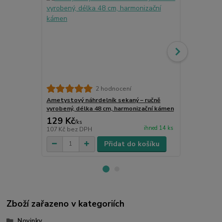
2 hodnocení
Ametystový náhrdelník sekaný – ručně
Růženec čern
vyrobený, délka 48 cm, harmonizační kámen
modlitební 
129 Kč
79 Kč
/
ks
/
ks
ihned 14 ks
107 Kč
bez DPH
65 Kč
bez D
Přidat do košíku
Zboží zařazeno v kategoriích
Novinky