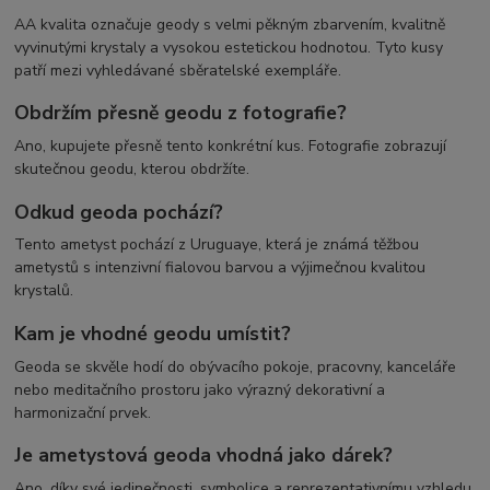
AA kvalita označuje geody s velmi pěkným zbarvením, kvalitně
vyvinutými krystaly a vysokou estetickou hodnotou. Tyto kusy
patří mezi vyhledávané sběratelské exempláře.
Obdržím přesně geodu z fotografie?
Ano, kupujete přesně tento konkrétní kus. Fotografie zobrazují
skutečnou geodu, kterou obdržíte.
Odkud geoda pochází?
Tento ametyst pochází z Uruguaye, která je známá těžbou
ametystů s intenzivní fialovou barvou a výjimečnou kvalitou
krystalů.
Kam je vhodné geodu umístit?
Geoda se skvěle hodí do obývacího pokoje, pracovny, kanceláře
nebo meditačního prostoru jako výrazný dekorativní a
harmonizační prvek.
Je ametystová geoda vhodná jako dárek?
Ano, díky své jedinečnosti, symbolice a reprezentativnímu vzhledu