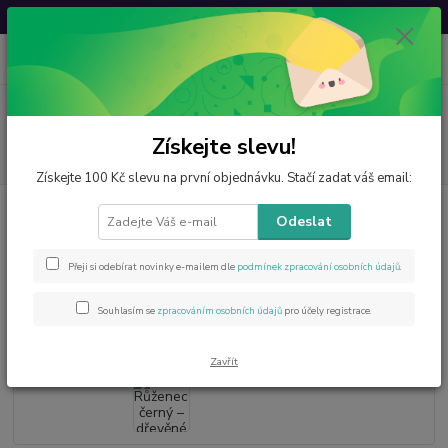
Svatovavřinecká sleva: 20 % s kódem
VAVRINEC20
0
ks
CZK
za
0 Kč
Menu
Získejte slevu!
Hledat
Získejte 100 Kč slevu na první objednávku. Stačí zadat váš email:
Úvod
Ostatní
Feng Shui
Růženec černý – dřevěné korálky, modlitební
Odeslat
náhrdelník
Růženec černý – dřevěné korálky,
Přeji si odebírat novinky e-mailem dle
podmínek zpracování osobních údajů
.
modlitební náhrdelník
Souhlasím se
zpracováním osobních údajů
pro účely registrace.
Zavřít