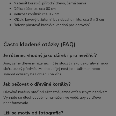
Materiál korálků: přírodní dřevo, černá barva
Délka růžence: cca 60 cm
Velikost korálků: cca 0,7 cm
Křížek: kovový bižuterní, bez obsahu niklu, cca 3 × 2 cm
Balení: plastová krabička vhodná pro darování
Často kladené otázky (FAQ)
Je růženec vhodný jako dárek i pro nevěřící?
Ano, černý dřevěný růženec může sloužit i jako dekorativní nebo
sběratelský předmět. Mnoho lidí jej nosí jako talisman nebo
symbol ochrany bez ohledu na víru.
Jak pečovat o dřevěné korálky?
Dřevěné korálky stačí příležitostně jemně otřít suchým hadříkem.
Vyhněte se dlouhodobému namáčení ve vodě, aby se dřevo
nedeformovalo.
Liší se motiv od fotografie?