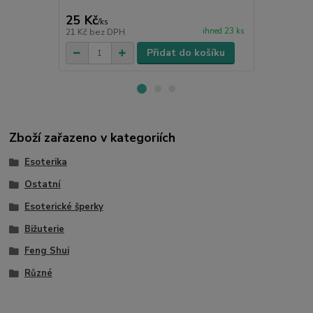
25 Kč
139 Kč
/
ks
/
ks
ihned 23 ks
21 Kč
bez DPH
115 Kč
bez 
Přidat do košíku
Zboží zařazeno v kategoriích
Esoterika
Ostatní
Esoterické šperky
Bižuterie
Feng Shui
Různé