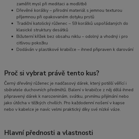
zaměřit mysl při meditaci a modlitbě
Dřevěné korálky – přírodní materiál s jemnou texturou
příjemnou při opakovaném dotyku prstů
Tradiční katolický růženec – 59 korálků uspořádaných do
klasické struktury desátků
Bižuterní křížek bez obsahu niklu – odolný a vhodný i pro
citlivou pokožku
Dodáván v plastikové krabičce – ihned připraven k darování
Proč si vybrat právě tento kus?
Černý dřevěný růženec je nadčasový dárek, který potěší věřící i
sběratele duchovních předmětů. Balení v krabičce z něj dělá ihned
připravený dárek k narozeninám, svátku, prvnímu přijímání nebo
jako útěcha v těžkých chvílích. Pro každodenní nošení v kapse
nebo v kabelce je navíc velmi praktický díky své nízké váze.
Hlavní přednosti a vlastnosti