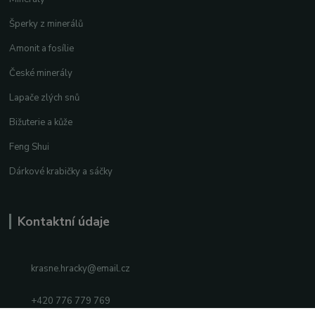
Šperky z minerálů
Amonit a fosílie
České minerály
Lapače zlých snů
Bižuterie a kůže
Feng Shui
Dárkové krabičky a sáčky
Kontaktní údaje
krasne.hracky@email.cz
+420 776 779 769