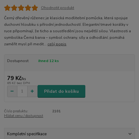
Ohodnotit produkt
Černý dřevěný růženec je klasická modlitební pomůcka, která spojuje
duchovní hloubku s přírodní jednoduchostí. Elegantní tmavé korálky v
ruce připomínají, že ticho a soustředění jsou největší silou. Vlastnosti a
symbolika Černá barva – symbol ochrany, síly a odhodlání; pomáhá
zaměřit mysl při medit...
celý popis
Dostupnost
ihned 12 ks
79 Kč
/
ks
65 Kč
bez DPH
Přidat do košíku
Číslo produktu:
2101
Hlídat cenu / dostupnost
Kompletní specifikace