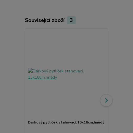
Související zboží
3
Dárkový pytlíček stahovací, 13x18cm,hnědý
Strom život