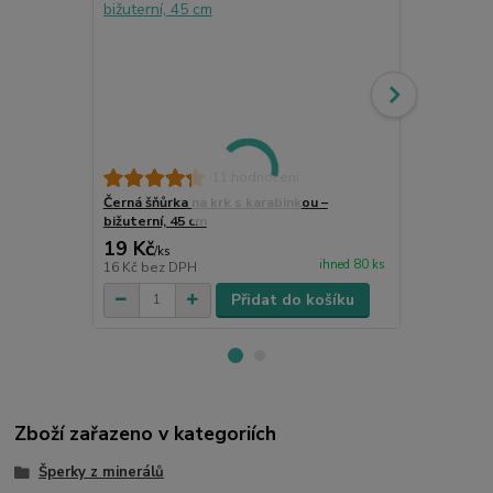
11 hodnocení
Černá šňůrka na krk s karabinkou –
Řetízek biž
bižuterní, 45 cm
19 Kč
45 Kč
/
ks
/
ks
ihned 80 ks
16 Kč
bez DPH
37 Kč
bez D
Přidat do košíku
Zboží zařazeno v kategoriích
Šperky z minerálů