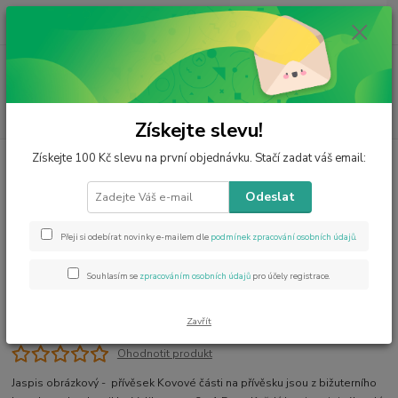
0
ks
CZK
za
0 Kč
Menu
Hledat
Získejte slevu!
Získejte 100 Kč slevu na první objednávku. Stačí zadat váš email:
Úvod
Šperky z minerálů
Jaspis obrázkový, křížek
Jaspis obrázkový, křížek
Odeslat
Přeji si odebírat novinky e-mailem dle
podmínek zpracování osobních údajů
.
Souhlasím se
zpracováním osobních údajů
pro účely registrace.
Zavřít
Ohodnotit produkt
Jaspis obrázkový - přívěsek Kovové části na přívěsku jsou z bižuterního