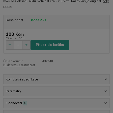
kovu bez obsahu niklu. Velikost cca 2 x 1,5 cm. Každý kus je originál.
celý
popis
Dostupnost
ihned 2 ks
100 Kč
/
ks
83 Kč
bez DPH
Přidat do košíku
Číslo produktu:
432640
Hlídat cenu / dostupnost
Kompletní specifikace
Parametry
Hodnocení
0