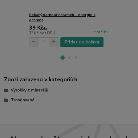
Sekaný karneol náramek – energie a
Karneol pří
ochrana
39 Kč
55 Kč
/
ks
/
ks
ihned 9 ks
32 Kč
bez DPH
45 Kč
bez D
Přidat do košíku
Zboží zařazeno v kategoriích
Výrobky z minerálů
Tromlované