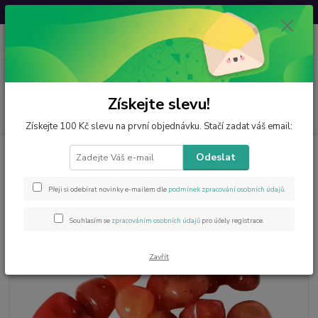
Svatovavřinecká sleva: 20 % s kódem
VAVRINEC20
0
ks
CZK
za
0 Kč
Menu
Získejte slevu!
Hledat
Získejte 100 Kč slevu na první objednávku. Stačí zadat váš email:
Úvod
Výrobky z minerálů
Tromlované
Karneol tromlovaný malý
Odeslat
Karneol tromlovaný malý
Přeji si odebírat novinky e-mailem dle
podmínek zpracování osobních údajů
.
Souhlasím se
zpracováním osobních údajů
pro účely registrace.
Zavřít