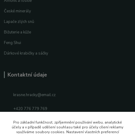
Amonit a fosílie
České minerály
Lapače zlých snů
Bižuterie a kůže
Feng Shui
Dárkové krabičky a sáčky
Kontaktní údaje
krasne.hracky@email.cz
+420 776 779 769
Facebook
Pro základní funkčnost, zpříjemnění používání webu, analytické
účely a v případě udělení souhlasu také pro účely cílení reklamy
využíváme soubory cookies. Nastavení vlastních preferencí
Instagram