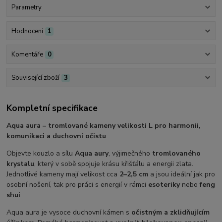
Parametry
Hodnocení
1
Komentáře
0
Související zboží
3
Kompletní specifikace
Aqua aura – tromlované kameny velikosti L pro harmonii,
komunikaci a duchovní očistu
Objevte kouzlo a sílu
Aqua aury
, výjimečného
tromlovaného
krystalu
, který v sobě spojuje krásu křišťálu a energii zlata.
Jednotlivé kameny mají velikost cca
2–2,5 cm
a jsou ideální jak pro
osobní nošení, tak pro práci s energií v rámci
esoteriky
nebo
feng
shui
.
Aqua aura je vysoce duchovní kámen s
očistným a zklidňujícím