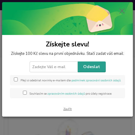
Svatovavřinecká sleva: 20 % s kódem
VAVRINEC20
0
ks
CZK
za
0 Kč
Menu
Získejte slevu!
Hledat
Získejte 100 Kč slevu na první objednávku. Stačí zadat váš email:
Úvod
Výrobky z minerálů
Tromlované
Aqua aura tromlované kusy L
Odeslat
– krystal pro meditaci, léčbu a esoteriku
Aqua aura tromlované kusy L –
Přeji si odebírat novinky e-mailem dle
podmínek zpracování osobních údajů
.
krystal pro meditaci, léčbu a
Souhlasím se
zpracováním osobních údajů
pro účely registrace.
esoteriku
Zavřít