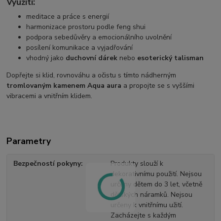
Využití:
meditace a práce s energií
harmonizace prostoru podle feng shui
podpora sebedůvěry a emocionálního uvolnění
posílení komunikace a vyjadřování
vhodný jako
duchovní dárek
nebo
esoterický talisman
Dopřejte si klid, rovnováhu a očistu s tímto nádherným
tromlovaným kamenem Aqua aura
a propojte se s vyššími
vibracemi a vnitřním klidem.
Parametry
Bezpečností pokyny
Produkty slouží k
dekorativnímu použití. Nejsou
určeny dětem do 3 let, včetně
dětských náramků. Nejsou
určeny k vnitřnímu užití.
Zacházejte s každým