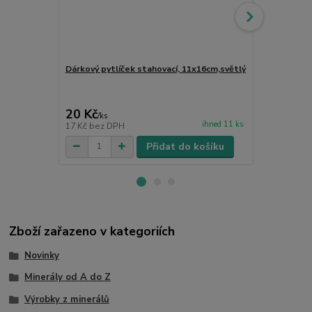
Dárkový pytlíček stahovací, 11x16cm,světlý
Růženec čern
modlitební 
20 Kč
79 Kč
/
ks
/
ks
ihned 11 ks
17 Kč
bez DPH
65 Kč
bez D
Přidat do košíku
Zboží zařazeno v kategoriích
Novinky
Minerály od A do Z
Výrobky z minerálů