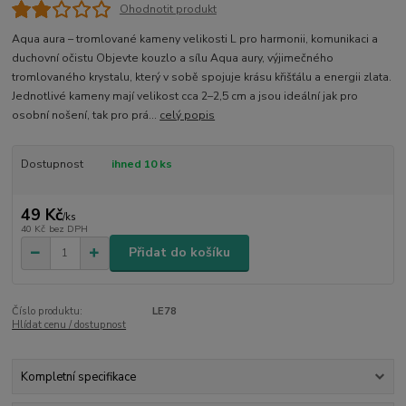
Ohodnotit produkt
Aqua aura – tromlované kameny velikosti L pro harmonii, komunikaci a
duchovní očistu Objevte kouzlo a sílu Aqua aury, výjimečného
tromlovaného krystalu, který v sobě spojuje krásu křišťálu a energii zlata.
Jednotlivé kameny mají velikost cca 2–2,5 cm a jsou ideální jak pro
osobní nošení, tak pro prá...
celý popis
Dostupnost
ihned 10 ks
49 Kč
/
ks
40 Kč
bez DPH
Přidat do košíku
Číslo produktu:
LE78
Hlídat cenu / dostupnost
Kompletní specifikace