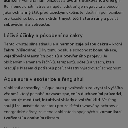
účinkem
. Pomáhá harmonizovat a
uvolnit blokovanou energii
,
tlumí emocionální stres a napětí, odstraňuje negativitu a působí
jako
ochranný štít
před toxickým okolím. Je ideálním pomocníkem
pro každého, kdo chce
zklidnit mysl
,
léčit staré rány
a posílit
sebevědomí a sebeúctu
.
Léčivé účinky a působení na čakry
Tento krystal silně stimuluje a
harmonizuje pátou čakru
–
krční
čakru (Višuddha)
. Díky tomu posiluje schopnost
komunikace
,
vyjadřování vlastních pocitů
a
otevřeného projevu
. Je
oblíbeným kamenem řečníků, terapeutů, učitelů a všech, kteří
pracují s hlasem či potřebují posílit vlastní vyjadřovací schopnosti.
Aqua aura v esoterice a feng shui
V oblasti
esoteriky
je Aqua aura považována za
krystal vyššího
vědomí
, který pomáhá
navázat spojení s duchovními průvodci
,
podporuje
meditaci
,
intuitivní vhledy
a
vnitřní klid
. Ve feng
shui ji lze umístit do prostoru pro zajištění rovnováhy, ochrany a
energetické očisty, zejména v oblastech spojených s
komunikací,
tvořivostí a osobním růstem
.