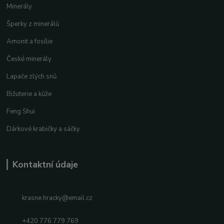
Minerály
Šperky z minerálů
Amonit a fosílie
České minerály
Lapače zlých snů
Bižuterie a kůže
Feng Shui
Dárkové krabičky a sáčky
Kontaktní údaje
krasne.hracky@email.cz
+420 776 779 769