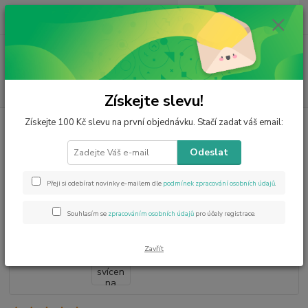
0
ks
CZK
za
0 Kč
Menu
Hledat
Získejte slevu!
Získejte 100 Kč slevu na první objednávku. Stačí zadat váš email:
Úvod
Výrobky z minerálů
Svícny
Sodalitový svícen na čajovou svíčku
Sodalitový svícen na čajovou
Odeslat
svíčku
Přeji si odebírat novinky e-mailem dle
podmínek zpracování osobních údajů
.
- 7 %
Akce
Souhlasím se
zpracováním osobních údajů
pro účely registrace.
Zavřít