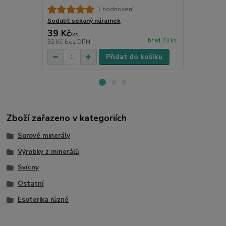
Sodalitové 
1 hodnocení
s chir. ocelí
Sodalit sekaný náramek
39 Kč
140 Kč
/
ks
/
ks
ihned 23 ks
32 Kč
bez DPH
116 Kč
bez 
Přidat do košíku
Zboží zařazeno v kategoriích
Surové minerály
Výrobky z minerálů
Svícny
Ostatní
Esoterika různé