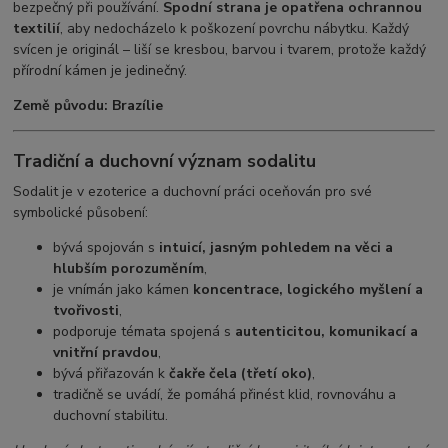
bezpečný při používání.
Spodní strana je opatřena ochrannou
textilií
, aby nedocházelo k poškození povrchu nábytku. Každý
svícen je originál – liší se kresbou, barvou i tvarem, protože každý
přírodní kámen je jedinečný.
Země původu: Brazílie
Tradiční a duchovní význam sodalitu
Sodalit je v ezoterice a duchovní práci oceňován pro své
symbolické působení:
bývá spojován s
intuicí, jasným pohledem na věci a
hlubším porozuměním
,
je vnímán jako kámen
koncentrace, logického myšlení a
tvořivosti
,
podporuje témata spojená s
autenticitou, komunikací a
vnitřní pravdou
,
bývá přiřazován k
čakře čela (třetí oko)
,
tradičně se uvádí, že pomáhá přinést klid, rovnováhu a
duchovní stabilitu.