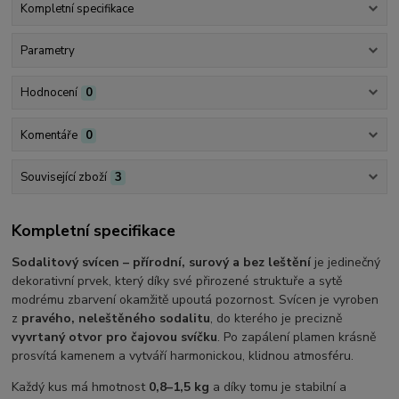
Kompletní specifikace
Parametry
Hodnocení
0
Komentáře
0
Související zboží
3
Kompletní specifikace
Sodalitový svícen – přírodní, surový a bez leštění
je jedinečný
dekorativní prvek, který díky své přirozené struktuře a sytě
modrému zbarvení okamžitě upoutá pozornost. Svícen je vyroben
z
pravého, neleštěného sodalitu
, do kterého je precizně
vyvrtaný otvor pro čajovou svíčku
. Po zapálení plamen krásně
prosvítá kamenem a vytváří harmonickou, klidnou atmosféru.
Každý kus má hmotnost
0,8–1,5 kg
a díky tomu je stabilní a