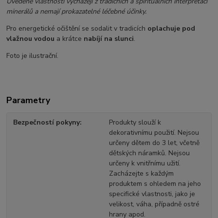
Uvedené vlastnosti vycházejí z tradičních a spirituálních interpretací
minerálů a nemají prokazatelné léčebné účinky.
Pro energetické očištění se sodalit v tradicích
oplachuje pod
vlažnou vodou
a krátce
nabíjí na slunci
.
Foto je ilustrační.
Parametry
Bezpečností pokyny
Produkty slouží k
dekorativnímu použití. Nejsou
určeny dětem do 3 let, včetně
dětských náramků. Nejsou
určeny k vnitřnímu užití.
Zacházejte s každým
produktem s ohledem na jeho
specifické vlastnosti, jako je
velikost, váha, případně ostré
hrany apod.