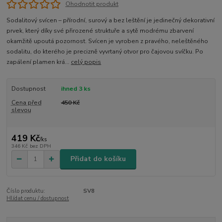
Ohodnotit produkt
Sodalitový svícen – přírodní, surový a bez leštění je jedinečný dekorativní
prvek, který díky své přirozené struktuře a sytě modrému zbarvení
okamžitě upoutá pozornost. Svícen je vyroben z pravého, neleštěného
sodalitu, do kterého je precizně vyvrtaný otvor pro čajovou svíčku. Po
zapálení plamen krá...
celý popis
Dostupnost
ihned 3 ks
Cena před
450 Kč
slevou
419 Kč
/
ks
346 Kč
bez DPH
Přidat do košíku
Číslo produktu:
SV8
Hlídat cenu / dostupnost