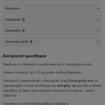
Parametry
Hodnocení
0
Komentáře
0
Související zboží
3
Kompletní specifikace
Naušnice ze sekaných kousků minerálu s chirurgickou ocelí..
Velikost: minerál cca 1,5 cm podle velikosti kamínků.
Vyrobené z komponentů z chirurgické oceli.
Chirurgická oce
l je
hypoalergení a tudíž vhodná jak pro
alergiky
, tak pro lidi s citlivou
pokožkou. Je také velmi odolná a neztrácí svou barvu - matně
stříbrnou.
Vyrobíme na přání téměř jakékoliv, napište si.