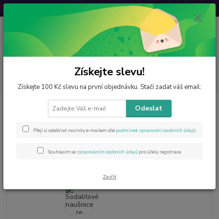
Svatovavřinecká sleva: 20 % s kódem
VAVRINEC20
0
ks
CZK
za
0 Kč
Menu
Získejte slevu!
Hledat
Získejte 100 Kč slevu na první objednávku. Stačí zadat váš email:
Úvod
Šperky z minerálů
Sodalitové naušnice ze sekaných minerálů s chir.
Odeslat
ocelí
Sodalitové naušnice ze sekaných
Přeji si odebírat novinky e-mailem dle
podmínek zpracování osobních údajů
.
minerálů s chir. ocelí
Souhlasím se
zpracováním osobních údajů
pro účely registrace.
Zavřít