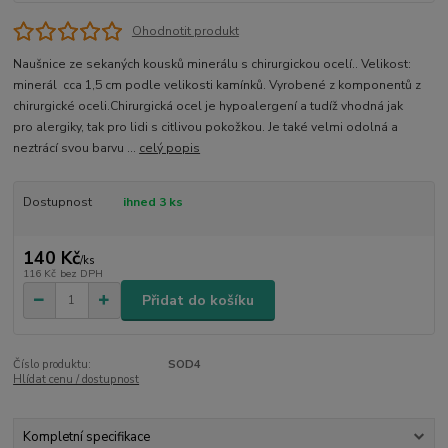
Ohodnotit produkt
Naušnice ze sekaných kousků minerálu s chirurgickou ocelí.. Velikost:
minerál cca 1,5 cm podle velikosti kamínků. Vyrobené z komponentů z
chirurgické oceli.Chirurgická ocel je hypoalergení a tudíž vhodná jak
pro alergiky, tak pro lidi s citlivou pokožkou. Je také velmi odolná a
neztrácí svou barvu ...
celý popis
Dostupnost
ihned 3 ks
140 Kč
/
ks
116 Kč
bez DPH
Přidat do košíku
Číslo produktu:
SOD4
Hlídat cenu / dostupnost
Kompletní specifikace