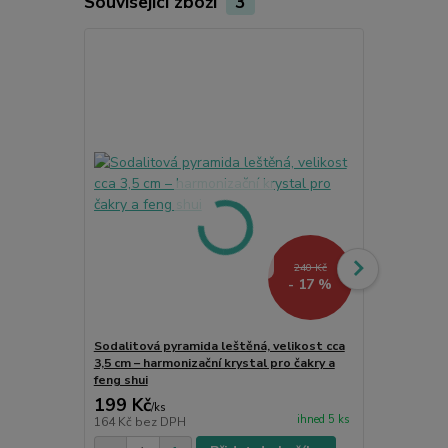
Související zboží
3
Akce
240 Kč
- 17 %
Sodalitová pyramida leštěná, velikost cca
Strom života
3,5 cm – harmonizační krystal pro čakry a
minerální d
feng shui
199 Kč
220 Kč
/
ks
/
ks
ihned 5 ks
164 Kč
bez DPH
182 Kč
bez 