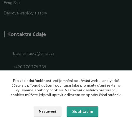
Feng Shui
Dárkové krabičky a sáčky
Kontaktní údaje
krasne.hracky@email.cz
+420 776 779 769
Facebook
Pro základní funkčnost, zpříjemnění používání webu, analytické
účely a v případě udělení souhlasu také pro účely cílení reklamy
Instagram
využíváme soubory cookies. Nastavení vlastních preferencí
cookies můžete kdykoli upravit odkazem ve spodní části stránek.
Souhlasím
Nastavení
2026 © Vytvořeno s pozitivní energií
Vytvořeno na
Eshop-rychle.cz