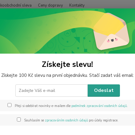
lkoobchodní sleva
Ceny dopravy
Kontakty
Hledat
inerály od A do Z
Šungit /shungit. výrobky/
Šungit tromlovaný v AA 
it tromlovaný v AA kvalitě
Získejte slevu!
Získejte 100 Kč slevu na první objednávku. Stačí zadat váš email:
Odeslat
Šungit
Šungit 
pocház
Přeji si odebírat novinky e-mailem dle
podmínek zpracování osobních údajů
.
šungit
velikos
Souhlasím se
zpracováním osobních údajů
pro účely registrace.