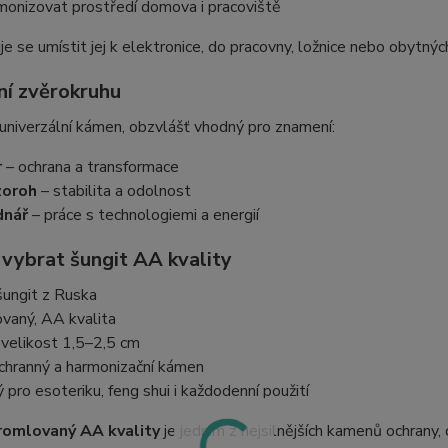
monizovat prostředí domova i pracoviště
e se umístit jej k elektronice, do pracovny, ložnice nebo obytnýc
í zvěrokruhu
 univerzální kámen, obzvlášť vhodný pro znamení:
r
– ochrana a transformace
zoroh
– stabilita a odolnost
dnář
– práce s technologiemi a energií
 vybrat šungit AA kvality
šungit z Ruska
vaný, AA kvalita
 velikost 1,5–2,5 cm
chranný a harmonizační kámen
pro esoteriku, feng shui i každodenní použití
romlovaný AA kvality
je jedním z nejsilnějších kamenů ochrany,