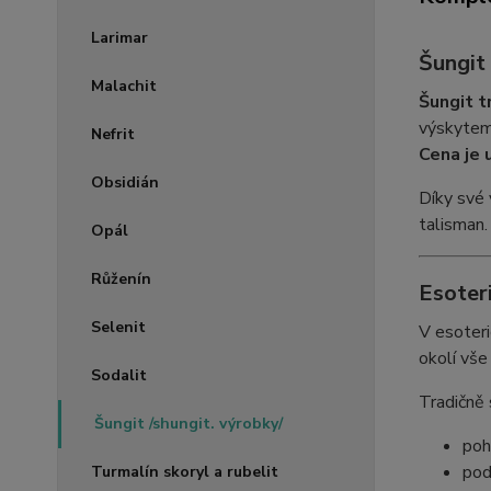
Larimar
Šungit
Malachit
Šungit t
výskytem 
Nefrit
Cena je 
Obsidián
Díky své 
talisman.
Opál
Růženín
Esoteri
Selenit
V esoteri
okolí vše
Sodalit
Tradičně 
Šungit /shungit. výrobky/
poh
pod
Turmalín skoryl a rubelit