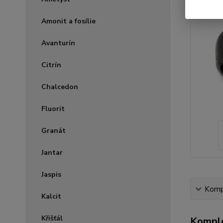
Amonit a fosílie
Avanturín
Citrín
Chalcedon
Fluorit
Granát
Jantar
Jaspis
Kompl
Kalcit
Křišťál
Komple