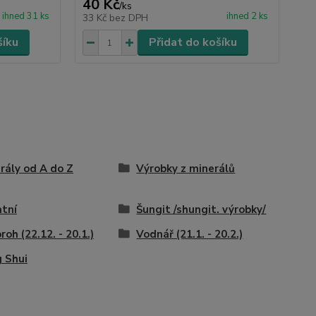
40 Kč
/
ks
ihned 31 ks
ihned 2 ks
33 Kč
bez DPH
šíku
Přidat do košíku
rály od A do Z
Výrobky z minerálů
tní
Šungit /shungit. výrobky/
roh (22.12. - 20.1.)
Vodnář (21.1. - 20.2.)
 Shui