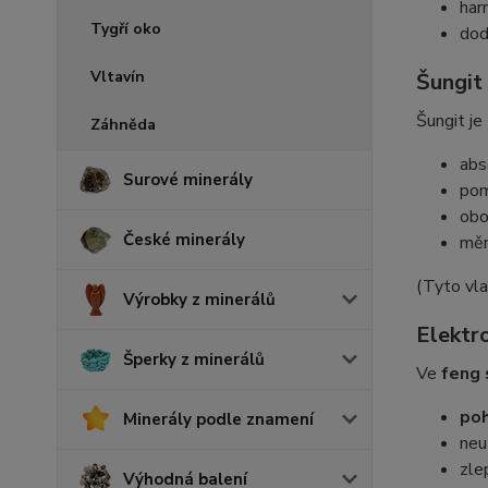
har
Tygří oko
dodá
Vltavín
Šungit
Šungit je
Záhněda
abs
Surové minerály
pom
obo
České minerály
měn
(Tyto vla
Výrobky z minerálů
Elektr
Šperky z minerálů
Ve
feng 
poh
Minerály podle znamení
neu
zle
Výhodná balení