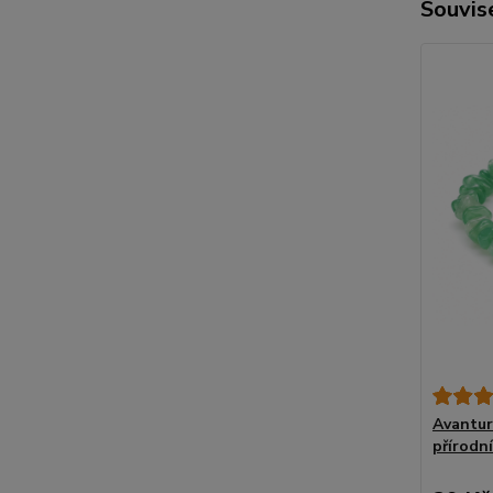
Souvise
Avantur
přírodn