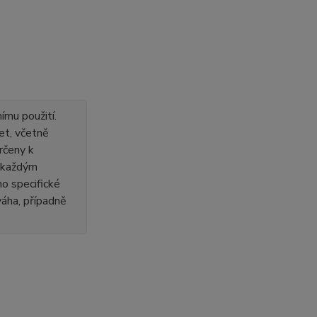
ímu použití.
et, včetně
rčeny k
s každým
o specifické
 váha, případně