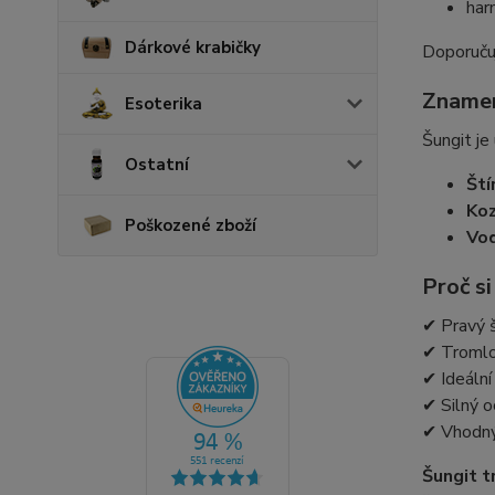
har
Dárkové krabičky
Doporučuj
Znamen
Esoterika
Šungit je
Ostatní
Ští
Ko
Poškozené zboží
Vo
Proč si
✔ Pravý 
✔ Tromlo
✔ Ideální
✔ Silný o
✔ Vhodný 
Šungit t