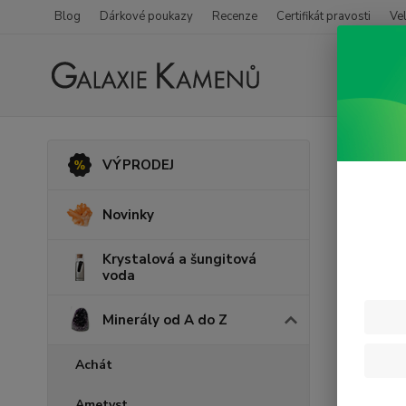
Blog
Dárkové poukazy
Recenze
Certifikát pravosti
Ve
Úvod
M
VÝPRODEJ
Šung
Novinky
Krystalová a šungitová
voda
Minerály od A do Z
Achát
Ametyst