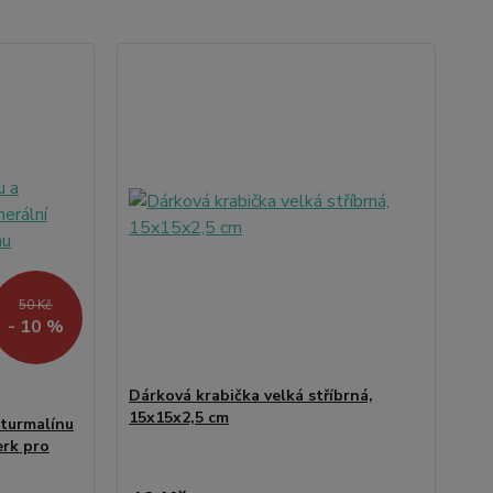
50 Kč
- 10 %
Dárková krabička velká stříbrná,
15x15x2,5 cm
 turmalínu
erk pro