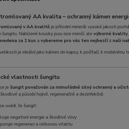
 tromlovaný AA kvalita – ochranný kámen energie
romlovaný v AA kvalitě
je přírodní minerál vysoké jakosti pochá
šungitu. Nabízené kousky jsou sice menší, ale
výborné kvality
uvedena za 1 kus
a
vybereme pro vás ten nejhezčí z naší na
velikosti je ideální jako kámen do kapsy, k počítači, k mobilnímu 
cké vlastnosti šungitu
ce je
šungit považován za mimořádně silný ochranný a očis
 škodlivé a působí hojivě, regeneračně a dezinfekčně.
se uvádí, že šungit:
lcuje negativní energie a škodlivé vlivy
poruje regeneraci a celkovou vitalitu