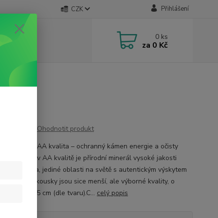
Přihlášení
CZK
0
ks
za
0 Kč
kvalitě
Ohodnotit produkt
 tromlovaný AA kvalita – ochranný kámen energie a očisty
tromlovaný v AA kvalitě je přírodní minerál vysoké jakosti
ející z Ruska, jediné oblasti na světě s autentickým výskytem
u. Nabízené kousky jsou sice menší, ale výborné kvality, o
ti cca 1,5–2,5 cm (dle tvaru).C...
celý popis