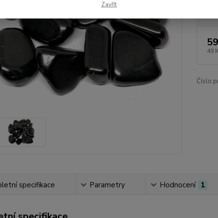
Zavřít
Dos
59
49 
Číslo p
etní specifikace
Parametry
Hodnocení
1
tní specifikace