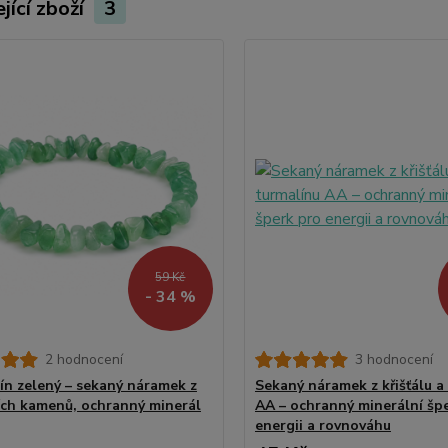
jící zboží
3
59 Kč
- 34 %
2 hodnocení
3 hodnocení
ín zelený – sekaný náramek z
Sekaný náramek z křišťálu a
ích kamenů, ochranný minerál
AA – ochranný minerální šp
energii a rovnováhu