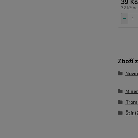
39 Kč
32 Kč
be
Zboží 
Novin
Miner
Trom
Štír (