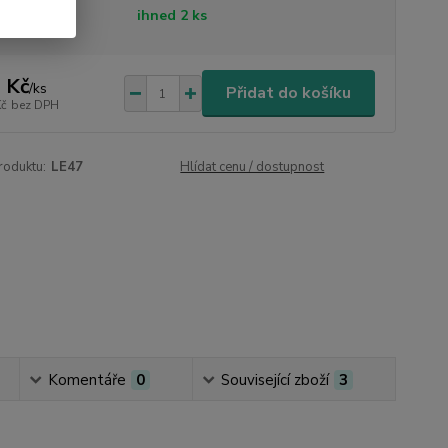
tupnost
ihned 2 ks
 Kč
/
ks
Přidat do košíku
Kč
bez DPH
roduktu:
LE47
Hlídat cenu / dostupnost
Komentáře
0
Související zboží
3