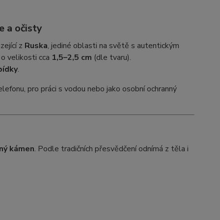
 a očisty
zející z
Ruska
, jediné oblasti na světě s autentickým
, o velikosti cca
1,5–2,5 cm
(dle tvaru).
bídky
.
telefonu, pro práci s vodou nebo jako osobní ochranný
tný kámen
. Podle tradičních přesvědčení odnímá z těla i