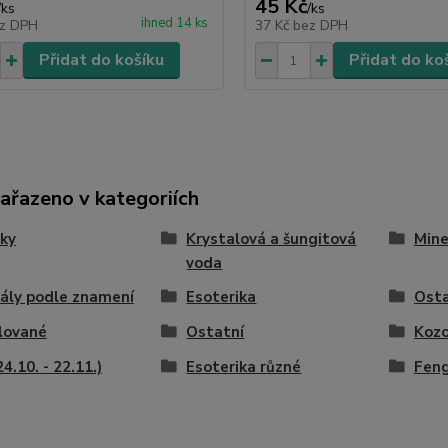
45 Kč
/
ks
/
ks
ihned 14 ks
z DPH
37 Kč
bez DPH
Přidat do košíku
Přidat do ko
zařazeno v kategoriích
ky
Krystalová a šungitová
Mine
voda
ály podle znamení
Esoterika
Osta
lované
Ostatní
Kozo
24.10. - 22.11.)
Esoterika různé
Feng