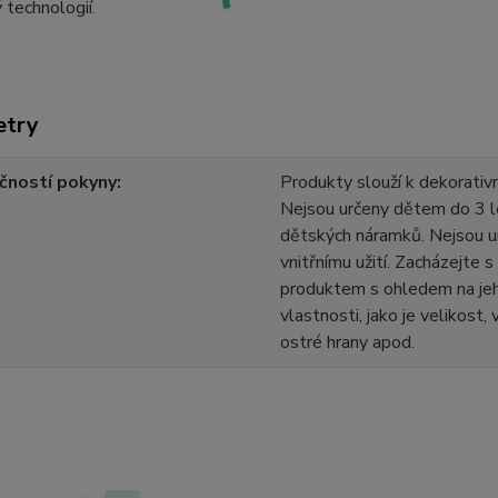
ý technologií.
etry
čností pokyny
Produkty slouží k dekorativn
Nejsou určeny dětem do 3 l
dětských náramků. Nejsou u
vnitřnímu užití. Zacházejte 
produktem s ohledem na jeh
vlastnosti, jako je velikost,
ostré hrany apod.