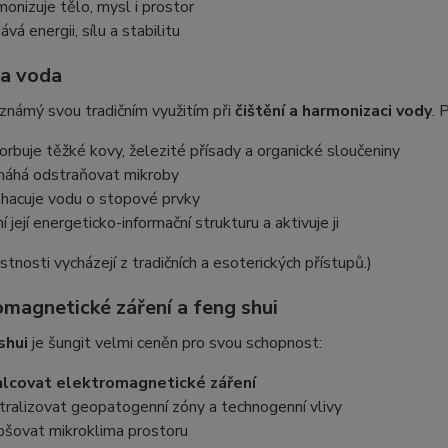
monizuje tělo, mysl i prostor
vá energii, sílu a stabilitu
 a voda
 známý svou tradičním využitím při
čištění a harmonizaci vody
. 
orbuje těžké kovy, železité přísady a organické sloučeniny
áhá odstraňovat mikroby
hacuje vodu o stopové prvky
í její energeticko-informační strukturu a aktivuje ji
stnosti vycházejí z tradičních a esoterických přístupů.)
omagnetické záření a feng shui
shui
je šungit velmi ceněn pro svou schopnost:
lcovat elektromagnetické záření
tralizovat geopatogenní zóny a technogenní vlivy
pšovat mikroklima prostoru