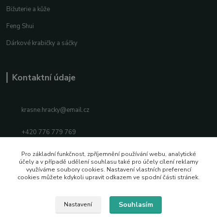
Bižuterie a kůže
Feng Shui
Dárkové krabičky a sáčky
Kontaktní údaje
krasne.hracky@email.cz
+420 776 779 769
Facebook
Pro základní funkčnost, zpříjemnění používání webu, analytické
účely a v případě udělení souhlasu také pro účely cílení reklamy
využíváme soubory cookies. Nastavení vlastních preferencí
Instagram
cookies můžete kdykoli upravit odkazem ve spodní části stránek.
Souhlasím
Nastavení