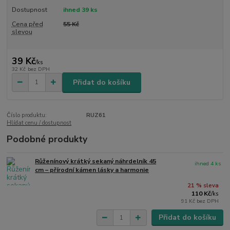
Dostupnost
ihned 39 ks
Cena před
55 Kč
slevou
39 Kč
/
ks
32 Kč
bez DPH
Přidat do košíku
Číslo produktu:
RUZ61
Hlídat cenu / dostupnost
Podobné produkty
Růženínový krátký sekaný náhrdelník 45
ihned 4 ks
cm – přírodní kámen lásky a harmonie
21 % sleva
110 Kč
/
ks
91 Kč
bez DPH
Přidat do košíku