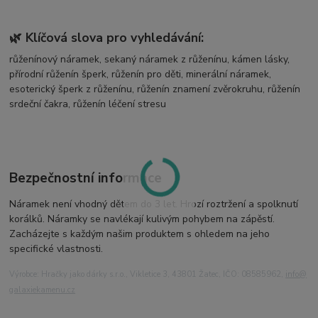
🌿 Klíčová slova pro vyhledávání:
růženínový náramek, sekaný náramek z růženínu, kámen lásky,
přírodní růženín šperk, růženín pro děti, minerální náramek,
esoterický šperk z růženínu, růženín znamení zvěrokruhu, růženín
srdeční čakra, růženín léčení stresu
Bezpečnostní informace
Náramek není vhodný dětem do 3 let. Hrozí roztržení a spolknutí
korálků. Náramky se navlékají kulivým pohybem na zápěstí.
Zacházejte s každým našim produktem s ohledem na jeho
specifické vlastnosti.
Výrobce: Hračky jako dárky s.r.o., Vikletice 3, 43801 Žatec, IČO: 08585962,
info@
galaxiekamenu.cz