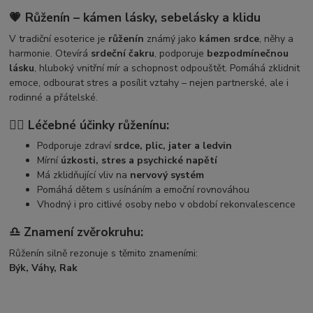
💗 Růženín – kámen lásky, sebelásky a klidu
V tradiční esoterice je
růženín
známý jako
kámen srdce
, něhy a
harmonie. Otevírá
srdeční čakru
, podporuje
bezpodmínečnou
lásku
, hluboký vnitřní mír a schopnost odpouštět. Pomáhá zklidnit
emoce, odbourat stres a posílit vztahy – nejen partnerské, ale i
rodinné a přátelské.
🧘‍♀️ Léčebné účinky růženínu:
Podporuje zdraví
srdce, plic, jater a ledvin
Mírní
úzkosti, stres a psychické napětí
Má zklidňující vliv na
nervový systém
Pomáhá dětem s usínáním a emoční rovnováhou
Vhodný i pro citlivé osoby nebo v období rekonvalescence
♎ Znamení zvěrokruhu:
Růženín silně rezonuje s těmito znameními:
Býk, Váhy, Rak