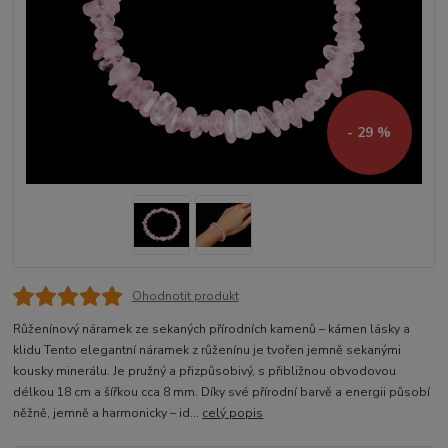
- 29 %
Ohodnotit produkt
Růženínový náramek ze sekaných přírodních kamenů – kámen lásky a
klidu Tento elegantní náramek z růženínu je tvořen jemně sekanými
kousky minerálu. Je pružný a přizpůsobivý, s přibližnou obvodovou
délkou 18 cm a šířkou cca 8 mm. Díky své přírodní barvě a energii působí
něžně, jemně a harmonicky – id...
celý popis