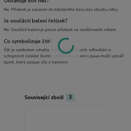
Obsahuje kov nikl?
Ne. Přívěsek je zasazen do bižuterního kovu bez obsahu niklu.
Je součástí balení řetízek?
Ne. Součástí balení je pouze přívěsek se zavěšovacím očkem.
Co symbolizuje štír?
Štír je symbolem odvahy, ochrany, vytrvalosti, odhodlání a
schopnosti zvládat životní změny. Ve spojení s paua mušlí vytváří
šperk, který spojuje sílu s harmonií.
Související zboží
3