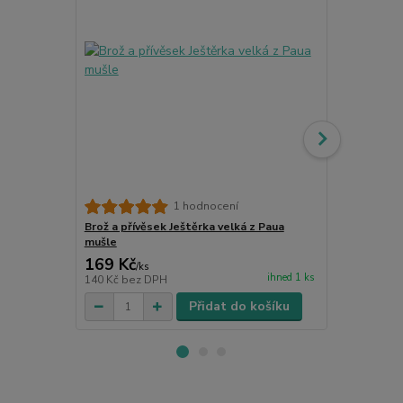
Náramek s pe
1 hodnocení
Brož a přívěsek Ještěrka velká z Paua
mušle
169 Kč
149 Kč
/
ks
/
ks
ihned 1 ks
140 Kč
bez DPH
123 Kč
bez 
Přidat do košíku