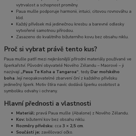
vytrvalost a schopnost proměny.
Paua mušle podporuje harmonii, intuici, citovou rovnováhu a
klid.
Každý přívěsek má jedinečnou kresbu a barevné odlesky
vytvořené samotnou přírodou.
Zasazeno do kvalitního bižuterního kovu bez obsahu niklu.
Proč si vybrat právě tento kus?
Paua mušle patří mezi nejkrásnější přírodní materiály používané ve
šperkařství. Původní obyvatelé Nového Zélandu – Maorové – ji
nazývají
„Paua Te Koha a Tangaroa“
, tedy
Dar mořského
boha
. Její neopakovatelné zbarvení činí z každého přívěsku
jedinečný šperk. Motiv štíra navíc dodává šperku osobitost a
symboliku odvahy i ochrany.
Hlavní přednosti a vlastnosti
Materiál:
pravá Paua mušle (Abalone) z Nového Zélandu.
Kov:
bižuterní kov bez obsahu niklu.
Rozměry přívěsku:
cca
3 × 2,5 cm
.
Součástí je:
zavěšovací očko.