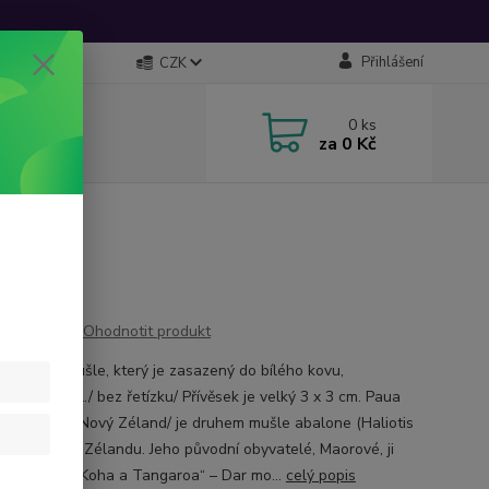
Přihlášení
CZK
0
ks
za
0 Kč
a mušle
Ohodnotit produkt
ek s paua mušle, který je zasazený do bílého kovu,
ujícího nikl./ bez řetízku/ Přívěsek je velký 3 x 3 cm. Paua
- abalone / Nový Zéland/ je druhem mušle abalone (Haliotis
z moří Nového Zélandu. Jeho původní obyvatelé, Maorové, ji
jí „Paua Te Koha a Tangaroa“ – Dar mo...
celý popis