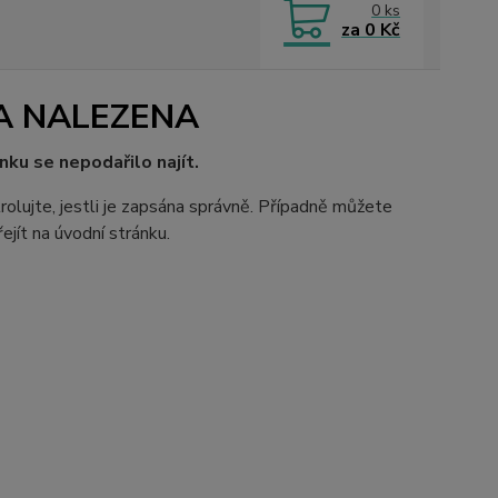
0
ks
za
0 Kč
A NALEZENA
nku se nepodařilo najít.
rolujte, jestli je zapsána správně. Případně můžete
ejít na úvodní stránku.