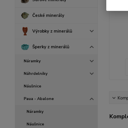
České minerály
Výrobky z minerálů
Šperky z minerálů
Náramky
Náhrdelníky
Náušnice
Kompl
Paua - Abalone
Náramky
Komple
Náušnice