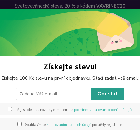
Svatovavřinecká sleva: 20 % s kódem
VAVRINEC20
lkoobchodní sleva
Ceny dopravy
Kontakty
Hledat
perky z minerálů
Paua - Abalone
Přívěsky
Přívěsek beruška Pau
Získejte slevu!
ěsek beruška Paua mušle
Získejte 100 Kč slevu na první objednávku. Stačí zadat váš email:
Odeslat
Přívěs
Přeji si odebírat novinky e-mailem dle
podmínek zpracování osobních údajů
.
neobsah
mušle 
Souhlasím se
zpracováním osobních údajů
pro účely registrace.
Iris) 
nazýva