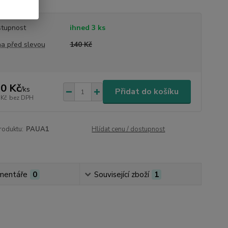
tupnost
ihned 3 ks
a před slevou
140 Kč
0 Kč
/
ks
Přidat do košíku
 Kč
bez DPH
roduktu:
PAUA1
Hlídat cenu / dostupnost
mentáře
0
Související zboží
1