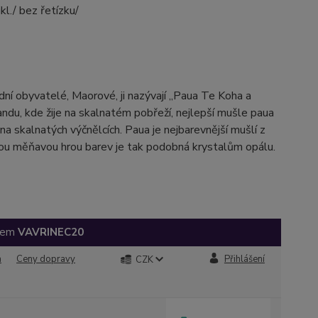
kl./ bez řetízku/
dní obyvatelé, Maorové, ji nazývají „Paua Te Koha a
du, kde žije na skalnatém pobřeží, nejlepší mušle paua
na skalnatých výčnělcích. Paua je nejbarevnější mušlí z
Svou měňavou hrou barev je tak podobná krystalům opálu.
ódem
VAVRINEC20
a
Ceny dopravy
Přihlášení
CZK