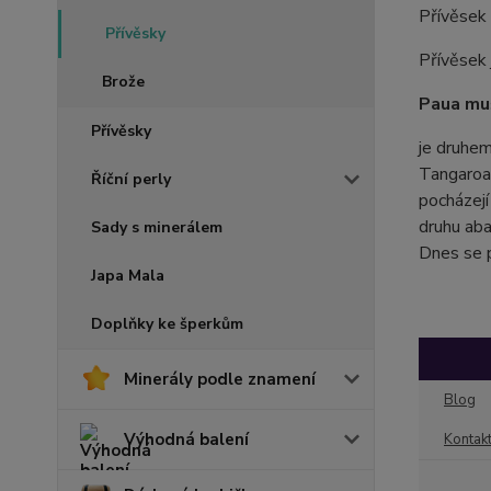
Přívěsek 
Přívěsky
Přívěsek 
Brože
Paua muš
Přívěsky
je druhem
Tangaroa“
Říční perly
pocházejí
druhu aba
Sady s minerálem
Dnes se p
Japa Mala
Doplňky ke šperkům
Minerály podle znamení
Blog
Výhodná balení
Kontak