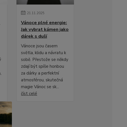
21
.
11
.
2025
m
Vánoce plné energie:
Jak vybrat kámen jako
dárek s duší
Vánoce jsou časem
světla, klidu a návratu k
ý
sobě. Přestože se někdy
zdají být spíše honbou
,
za dárky a perfektní
atmosférou, skutečná
magie Vánoc se sk...
číst celé