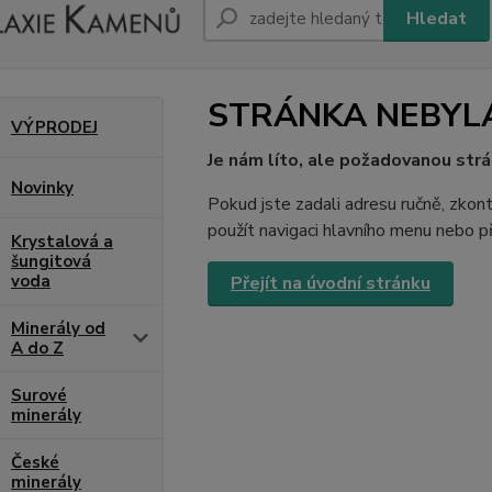
Hledat
STRÁNKA NEBYL
VÝPRODEJ
Je nám líto, ale požadovanou strá
Novinky
Pokud jste zadali adresu ručně, zkont
použít navigaci hlavního menu nebo př
Krystalová a
šungitová
voda
Přejít na úvodní stránku
Minerály od
A do Z
Surové
minerály
České
minerály