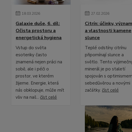
18
.
03
.
2026
27
.
02
.
2026
Galaxie duše, 6. díl:
Citrín: účinky, význa
Očista prostoru a
a vlastnosti kamene
energetická hygiena
slunce
Vstup do světa
Teplé odstíny citrínu
esoteriky často
připomínají slunce a
znamená nejen práci na
světlo. Tento výjimečn
sobě, ale i péči o
minerál je po staletí
prostor, ve kterém
spojován s optimismem
žijeme. Energie, která
sebedůvěrou a novými
nás obklopuje, může mít
začátky.
číst celé
vliv na naš...
číst celé