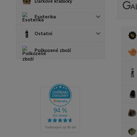
Dárkové krabičky
Esoterika
Ostatní
Poškozené zboží