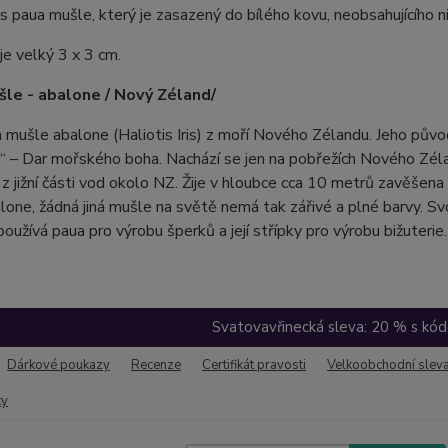
s paua mušle, který je zasazený do bílého kovu, neobsahujícího ni
je velký 3 x 3 cm.
le - abalone / Nový Zéland/
 mušle abalone (Haliotis Iris) z moří Nového Zélandu. Jeho půvo
 – Dar mořského boha. Nachází se jen na pobřežích Nového Zélan
 z jižní části vod okolo NZ. Žije v hloubce cca 10 metrů zavěšena 
lone, žádná jiná mušle na světě nemá tak zářivé a plné barvy. 
oužívá paua pro výrobu šperků a její střípky pro výrobu bižuterie.
Svatovavřinecká sleva: 20 % s k
Dárkové poukazy
Recenze
Certifikát pravosti
Velkoobchodní slev
ty