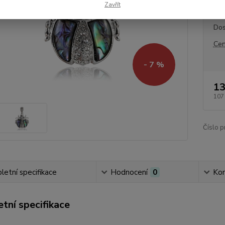
Zavřít
Dos
Cen
- 7 %
13
107
Číslo p
etní specifikace
Hodnocení
0
Ko
tní specifikace