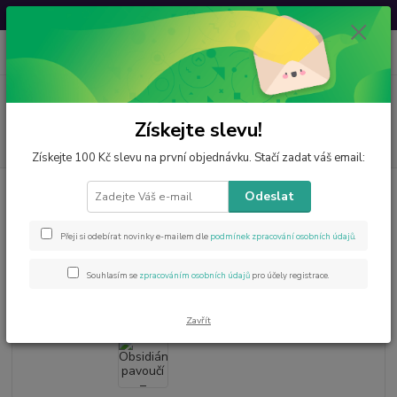
Svatovavřinecká sleva: 20 % s kódem
VAVRINEC20
0
ks
CZK
za
0 Kč
Menu
Získejte slevu!
Hledat
Získejte 100 Kč slevu na první objednávku. Stačí zadat váš email:
Úvod
Minerály od A do Z
Obsidián
Obsidián pavoučí – tromlovaný |
Odeslat
2–2,5 cm
Obsidián pavoučí – tromlovaný |
Přeji si odebírat novinky e-mailem dle
podmínek zpracování osobních údajů
.
2–2,5 cm
Souhlasím se
zpracováním osobních údajů
pro účely registrace.
Zavřít