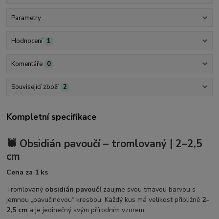
Parametry
Hodnocení
1
Komentáře
0
Související zboží
2
Kompletní specifikace
🕷️ Obsidián pavoučí – tromlovaný | 2–2,5
cm
Cena za 1 ks
Tromlovaný
obsidián pavoučí
zaujme svou tmavou barvou s
jemnou „pavučinovou“ kresbou. Každý kus má velikost přibližně
2–
2,5 cm
a je jedinečný svým přírodním vzorem.