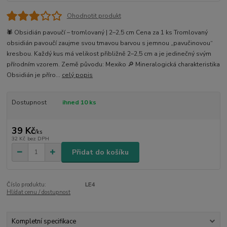
Ohodnotit produkt
🕷️ Obsidián pavoučí – tromlovaný | 2–2,5 cm Cena za 1 ks Tromlovaný
obsidián pavoučí zaujme svou tmavou barvou s jemnou „pavučinovou“
kresbou. Každý kus má velikost přibližně 2–2,5 cm a je jedinečný svým
přírodním vzorem. Země původu: Mexiko 🔎 Mineralogická charakteristika
Obsidián je příro...
celý popis
Dostupnost
ihned 10 ks
39 Kč
/
ks
32 Kč
bez DPH
Přidat do košíku
Číslo produktu:
LE4
Hlídat cenu / dostupnost
Kompletní specifikace