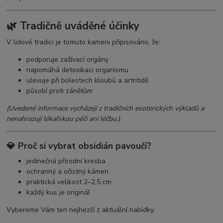
🌿 Tradičně uváděné účinky
V lidové tradici je tomuto kameni připisováno, že:
podporuje zažívací orgány
napomáhá detoxikaci organismu
ulevuje při bolestech kloubů a artritidě
působí proti zánětům
(Uvedené informace vycházejí z tradičních esoterických výkladů a
nenahrazují lékařskou péči ani léčbu.)
💎 Proč si vybrat obsidián pavoučí?
jedinečná přírodní kresba
ochranný a očistný kámen
praktická velikost 2–2,5 cm
každý kus je originál
Vybereme Vám ten nejhezčí z aktuální nabídky.