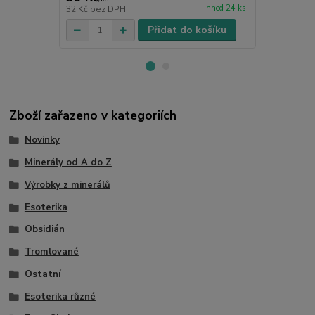
ihned 24 ks
32 Kč
bez DPH
17 Kč
bez D
Přidat do košíku
Zboží zařazeno v kategoriích
Novinky
Minerály od A do Z
Výrobky z minerálů
Esoterika
Obsidián
Tromlované
Ostatní
Esoterika různé