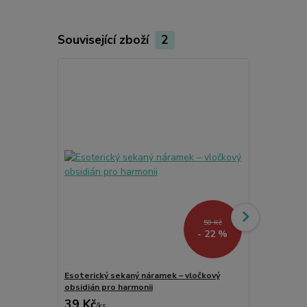
Související zboží
2
50 Kč
- 22 %
Esoterický sekaný náramek – vločkový
Dárková taš
obsidián pro harmonii
39 Kč
20 Kč
/
ks
/
ks