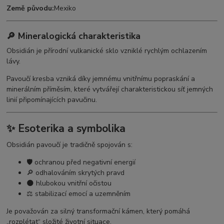
Země původu:
Mexiko
🔎 Mineralogická charakteristika
Obsidián
je přírodní vulkanické sklo vzniklé rychlým ochlazením
lávy.
Pavoučí kresba vzniká díky jemnému vnitřnímu popraskání a
minerálním příměsím, které vytvářejí charakteristickou síť jemných
linií připomínajících pavučinu.
✨ Esoterika a symbolika
Obsidián pavoučí je tradičně spojován s:
🛡️ ochranou před negativní energií
🔎 odhalováním skrytých pravd
🌑 hlubokou vnitřní očistou
⚖️ stabilizací emocí a uzemněním
Je považován za silný transformační kámen, který pomáhá
„rozplétat“ složité životní situace.