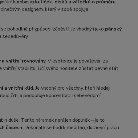
ginální kombinaci
kuliček, disků a válečků o průměru
dinečným designem, který v sobě spojuje
i se pohodlně přizpůsobí zápěstí. Je vhodný i jako
pánský
 a sebedůvěry.
y a vnitřní rovnováhy
. V esoterice je považován za
e vnitřní stabilitu. Učí svého nositele zůstat pevně stát
 a vnitřní klid
. Je vhodný pro všechny, kteří hledají
proud čchi a podporuje koncentraci i sebevědomí.
hlubin duše. Tento náramek není jen doplněk – je to
ých časech
. Dokonale se hodí k meditaci, duchovní práci i