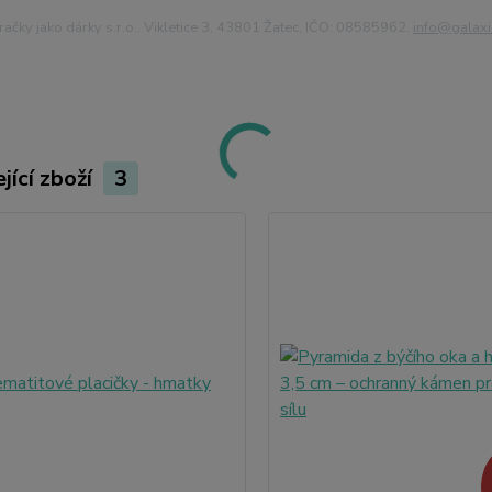
ačky jako dárky s.r.o., Vikletice 3, 43801 Žatec, IČO: 08585962,
info@
galax
jící zboží
3