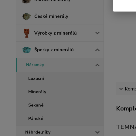
České minerály
Výrobky z minerálů
Šperky z minerálů
Náramky
Luxusní
Kompl
Minerály
Sekané
Komple
Pánské
TEMNÁ 
Náhrdelníky