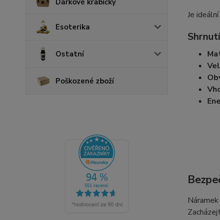
Dárkové krabičky
Je ideáln
Esoterika
Shrnutí
Mat
Ostatní
Vel
Ob
Poškozené zboží
Vho
Ene
Bezpeč
Náramek n
Zacházejt