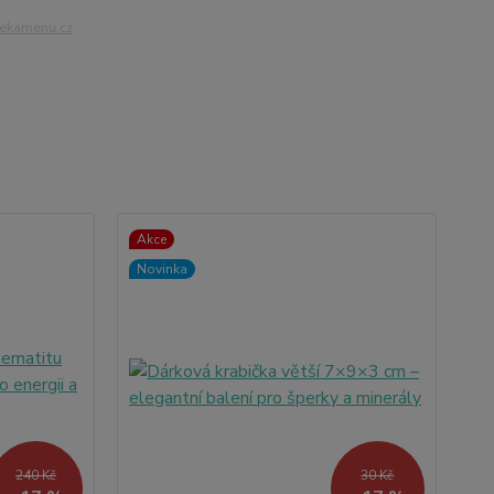
iekamenu.cz
Akce
Novinka
240 Kč
30 Kč