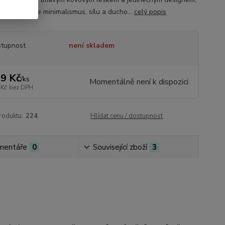
 sobě spojuje minimalismus, sílu a ducho...
celý popis
tupnost
není skladem
9 Kč
/
ks
Momentálně není k dispozici
 Kč
bez DPH
roduktu:
224
Hlídat cenu / dostupnost
mentáře
0
Související zboží
3