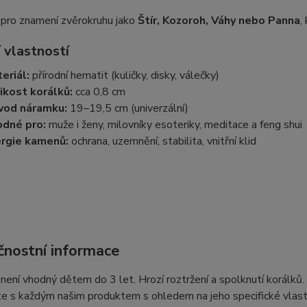
í pro znamení zvěrokruhu jako
Štír, Kozoroh, Váhy nebo Panna
,
 vlastností
eriál:
přírodní hematit (kuličky, disky, válečky)
ikost korálků:
cca 0,8 cm
vod náramku:
19–19,5 cm (univerzální)
dné pro:
muže i ženy, milovníky esoteriky, meditace a feng shui
rgie kamenů:
ochrana, uzemnění, stabilita, vnitřní klid
nostní informace
ení vhodný dětem do 3 let. Hrozí roztržení a spolknutí korálků
e s každým našim produktem s ohledem na jeho specifické vlast