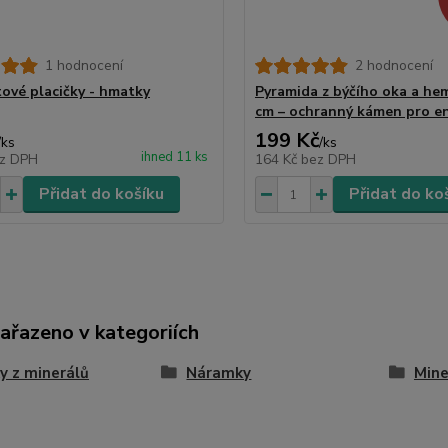
1 hodnocení
2 hodnocení
ové placičky - hmatky
Pyramida z býčího oka a hem
cm – ochranný kámen pro ene
199 Kč
/
ks
/
ks
ihned 11 ks
z DPH
164 Kč
bez DPH
Přidat do košíku
Přidat do ko
zařazeno v kategoriích
y z minerálů
Náramky
Mine