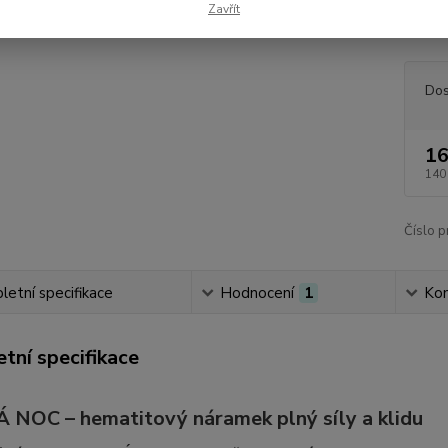
Zavřít
který v
Dos
16
140
Číslo p
etní specifikace
Hodnocení
1
Ko
tní specifikace
NOC – hematitový náramek plný síly a klidu