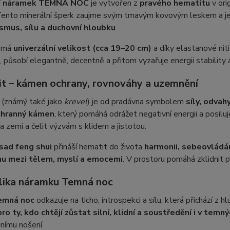
í
náramek TEMNÁ NOC
je vytvořen z
pravého hematitu
v ori
Tento minerální šperk zaujme svým tmavým kovovým leskem a je
smus, sílu a duchovní hloubku
.
 má
univerzální velikost (cca 19–20 cm)
a díky elastanové nit
, působí elegantně, decentně a přitom vyzařuje energii stability
t – kámen ochrany, rovnováhy a uzemnění
(známý také jako
krevel
) je od pradávna symbolem
síly, odvah
chranný kámen
, který pomáhá odrážet negativní energii a posiluj
 zemi a čelit výzvám s klidem a jistotou.
sad feng shui
přináší hematit do života
harmonii, sebeovládání
u mezi tělem, myslí a emocemi
. V prostoru pomáhá zklidnit 
ika náramku Temná noc
emná noc
odkazuje na ticho, introspekci a sílu, která přichází z 
ro ty, kdo chtějí zůstat silní, klidní a soustředění i v temn
nímu nošení.