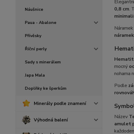
Elegantn
0,8 cm
. 
Náušnice
minimali
Paua - Abalone
Náramek
náramek
Přívěsky
Hemati
Říční perly
Hematit
Sady s minerálem
mocný
o
nohama na
Japa Mala
Podle
zá
Doplňky ke šperkům
rovnováh
Minerály podle znamení
Symbol
Název
T
Výhodná balení
amulet p
každoden