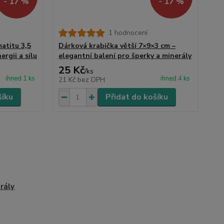
- 17 %
- 17 %
1 hodnocení
atitu 3,5
Dárková krabička větší 7×9×3 cm –
rgii a sílu
elegantní balení pro šperky a minerály
25 Kč
/
ks
ihned 1 ks
ihned 4 ks
21 Kč
bez DPH
šíku
Přidat do košíku
rály