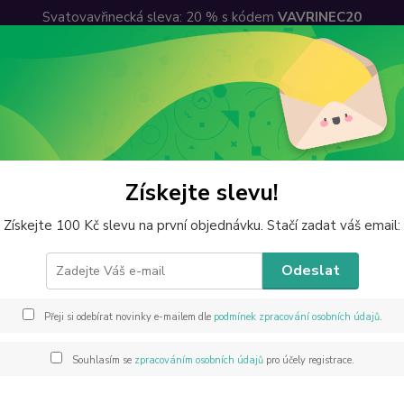
Svatovavřinecká sleva: 20 % s kódem
VAVRINEC20
lkoobchodní sleva
Ceny dopravy
Kontakty
Hledat
perky z minerálů
Hematit sekaný náramek
Získejte slevu!
tit sekaný náramek
Získejte 100 Kč slevu na první objednávku. Stačí zadat váš email:
Odeslat
Přibli
Přeji si odebírat novinky e-mailem dle
podmínek zpracování osobních údajů
.
částečn
šedý, 
Souhlasím se
zpracováním osobních údajů
pro účely registrace.
uzemňu
sobě si