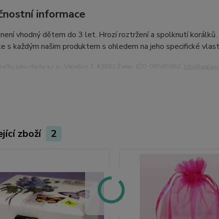
nostní informace
ení vhodný dětem do 3 let. Hrozí roztržení a spolknutí korálků
e s každým našim produktem s ohledem na jeho specifické vlast
ačky jako dárky s.r.o., Vikletice 3, 43801 Žatec, IČO: 08585962,
info@
galax
jící zboží
2