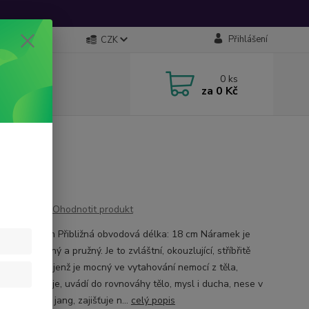
Přihlášení
CZK
0
ks
za
0 Kč
Ohodnotit produkt
žná šířka: 8mm Přibližná obvodová délka: 18 cm Náramek je
ě roztažitelný a pružný. Je to zvláštní, okouzlující, stříbřitě
těžký kámen, jenž je mocný ve vytahování nemocí z těla,
je, ochraňuje, uvádí do rovnováhy tělo, mysl i ducha, nese v
lný element jang, zajišťuje n...
celý popis