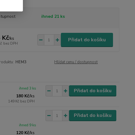
tupnost
ihned 21 ks
 Kč
/
ks
Přidat do košíku
Kč
bez DPH
roduktu:
HEM3
Hlídat cenu / dostupnost
ihned 3 ks
Přidat do košíku
180 Kč
/
ks
149 Kč
bez DPH
Přidat do košíku
ihned 9 ks
120 Kč
/
ks