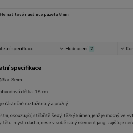
Hematitové naušnice puzeta 8mm
etní specifikace
Hodnocení
2
Ko
tní specifikace
 šířka: 8mm
 obvodová délka: 18 cm
e částečně roztažitelný a pružný.
áštní, okouzlující, stříbřitě šedý, těžký kámen, jenž je mocný ve v
 tělo, mysl i ducha, nese v sobě silný element jang, zajišťuje ne