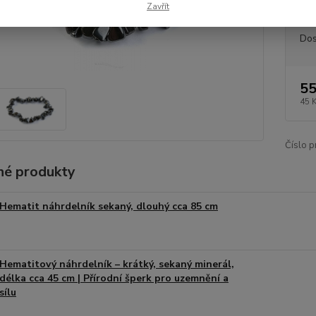
Zavřít
Dos
55
45 
Číslo p
é produkty
Hematit náhrdelník sekaný, dlouhý cca 85 cm
Hematitový náhrdelník – krátký, sekaný minerál,
délka cca 45 cm | Přírodní šperk pro uzemnění a
sílu