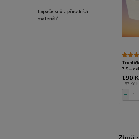
Lapače snů z přírodních
materiálů
Truhličk
7,5 – d
190 K
157 Kč
b
Zboží 