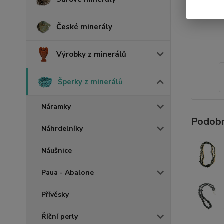
České minerály
Výrobky z minerálů
Šperky z minerálů
Náramky
Podobn
Náhrdelníky
Náušnice
Paua - Abalone
Přívěsky
Říční perly