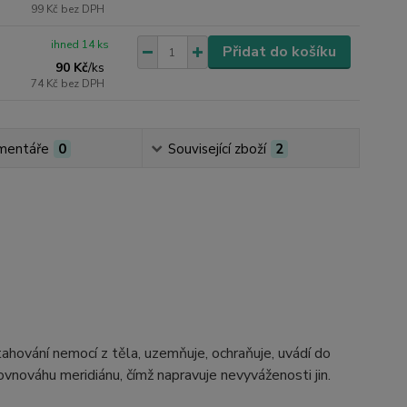
99 Kč
bez DPH
ihned 14 ks
Přidat do košíku
90 Kč
/
ks
74 Kč
bez DPH
mentáře
0
Související zboží
2
ytahování nemocí z těla, uzemňuje, ochraňuje, uvádí do
rovnováhu meridiánu, čímž napravuje nevyváženosti jin.