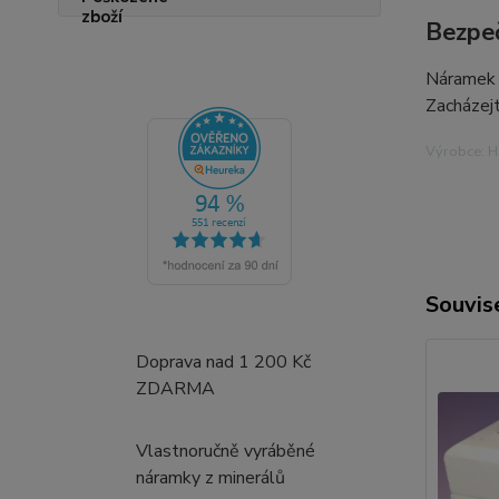
Bezpeč
Náramek n
Zacházejt
Výrobce: Hr
Souvise
Doprava nad 1 200 Kč
ZDARMA
Vlastnoručně vyráběné
náramky z minerálů