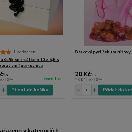
1 hodnocení
Dárkový pytlíček tm.růžový 
a šeřík se zrcátkem 10 × 5,5 ×
ekorativní šperkovnice
č
28 Kč
/
ks
/
ks
ihned 1 ks
ez DPH
23 Kč
bez DPH
Přidat do košíku
Přidat do ko
zařazeno v kategoriích