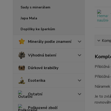
Sady s minerálem
Japa Mala
Doplňky ke šperkům
Kompl
Minerály podle znamení
Výhodná balení
Komple
Přibližná
Dárkové krabičky
Přibližná
Esoterika
Náramek j
Ostatní
Je to zvl
rovnováhy
Poškozené zboží