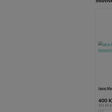
Souvise
Japa Ma
400 K
331 Kč
b