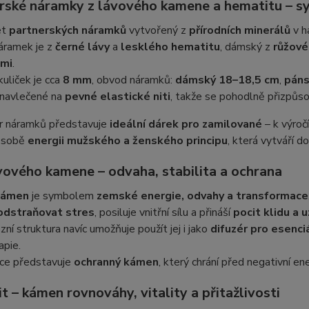
rské náramky z lávového kamene a hematitu – sy
et
partnerských náramků
vytvořený z
přírodních minerálů
v h
áramek je z
černé lávy
a
lesklého hematitu
, dámský z
růžové
ami
.
kuliček je cca
8 mm
, obvod náramků:
dámský 18–18,5 cm
,
páns
 navlečené na
pevné elastické niti
, takže se pohodlně přizpůso
r náramků představuje
ideální dárek pro zamilované
– k výroč
v sobě
energii mužského a ženského principu
, která vytváří 
ávového kamene – odvaha, stabilita a ochrana
kámen
je symbolem
zemské energie, odvahy a transformace
odstraňovat stres
, posiluje vnitřní sílu a přináší
pocit klidu a 
zní struktura navíc umožňuje použít jej i jako
difuzér pro esenciá
apie.
ice představuje
ochranný kámen
, který chrání před negativní ene
 – kámen rovnováhy, vitality a přitažlivosti