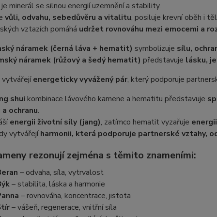
je minerál se silnou energií uzemnění a stability.
je
vůli, odvahu, sebedůvěru a vitalitu
, posiluje krevní oběh i tě
rských vztazích pomáhá
udržet rovnováhu mezi emocemi a r
ský náramek (černá láva + hematit)
symbolizuje
sílu, ochr
ský náramek (růžový a šedý hematit)
představuje
lásku, j
 vytvářejí
energeticky vyvážený pár
, který podporuje partner
ng shui
kombinace lávového kamene a hematitu představuje
sp
u a ochranu
.
áší
energii životní síly (jang)
, zatímco hematit vyzařuje
energii
y vytvářejí
harmonii, která podporuje partnerské vztahy, 
am
eny rezonují zejména s těmito znameními:
Beran
– odvaha, síla, vytrvalost
Býk
– stabilita, láska a harmonie
Panna
– rovnováha, koncentrace, jistota
tír
– vášeň, regenerace, vnitřní síla