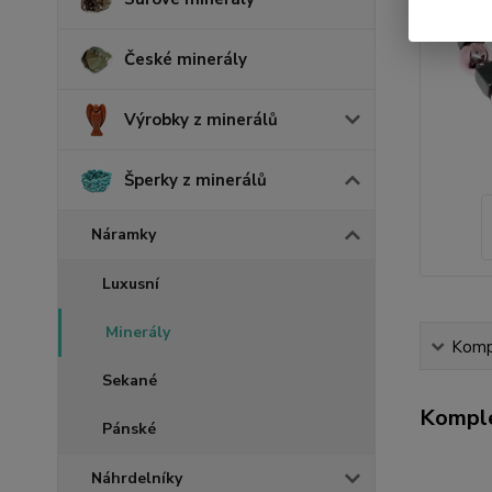
České minerály
Výrobky z minerálů
Šperky z minerálů
Náramky
Luxusní
Minerály
Kompl
Sekané
Komple
Pánské
Náhrdelníky