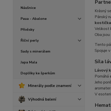
Partne
Náušnice
Krásný s
Pánský n
Paua - Abalone
kostičk
Velikost 
Přívěsky
Oba jsou
Říční perly
Tento pá
Spojuje 
Sady s minerálem
Síla l
Japa Mala
Lávový 
Doplňky ke šperkům
Pomáhá
Jeho poré
Minerály podle znamení
aromater
V esoter
Výhodná balení
Hematit