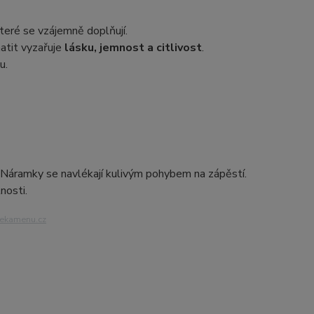
které se vzájemně doplňují.
atit vyzařuje
lásku, jemnost a citlivost
.
u.
. Náramky se navlékají kulivým pohybem na zápěstí.
nosti.
iekamenu.cz