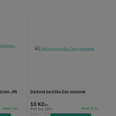
titem -JIN
Dárková kartička Den maminek
10 Kč
/
ks
ihned 3 ks
ihned 20 ks
8 Kč
bez DPH