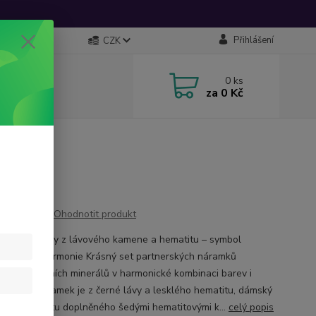
Přihlášení
CZK
0
ks
za
0 Kč
hematit
Ohodnotit produkt
rské náramky z lávového kamene a hematitu – symbol
ení, síly a harmonie Krásný set partnerských náramků
ený z přírodních minerálů v harmonické kombinaci barev i
í.Pánský náramek je z černé lávy a lesklého hematitu, dámský
vého hematitu doplněného šedými hematitovými k...
celý popis