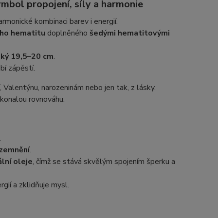
mbol propojení, síly a harmonie
armonické kombinaci barev i energií.
ho hematitu
doplněného
šedými hematitovými
ký 19,5–20 cm
.
bí zápěstí.
í, Valentýnu, narozeninám nebo jen tak, z lásky.
dokonalou rovnováhu.
.
uzemnění
.
lní oleje
, čímž se stává skvělým spojením šperku a
rgií a zklidňuje mysl.