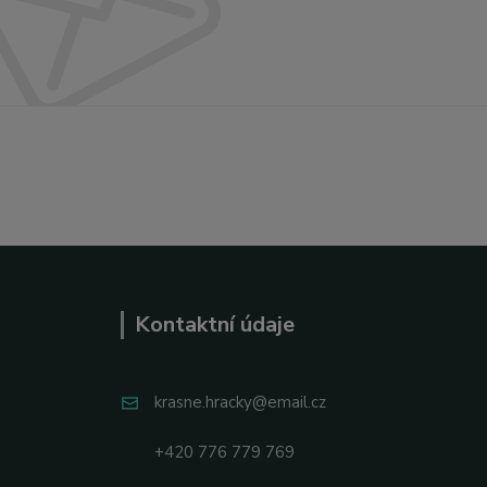
Kontaktní údaje
krasne.hracky@email.cz
+420 776 779 769