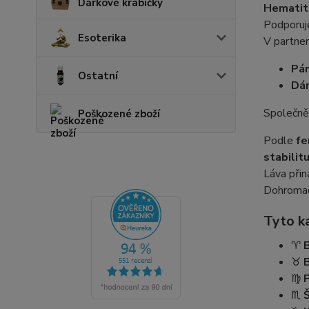
Dárkové krabičky
Hematit
Podporu
Esoterika
V partne
Pán
Ostatní
Dám
Společně
Poškozené zboží
Podle
fe
stabilit
Láva přin
Dohromad
Tyto k
♈
♉
♍
♏
Š