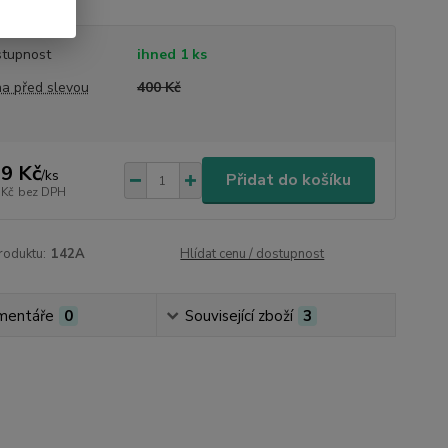
tupnost
ihned 1 ks
a před slevou
400 Kč
9 Kč
/
ks
Přidat do košíku
 Kč
bez DPH
roduktu:
142A
Hlídat cenu / dostupnost
mentáře
0
Související zboží
3