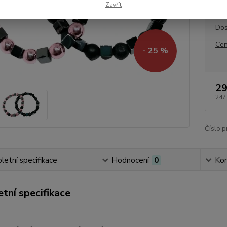
Zavřít
Dos
Cen
- 25 %
29
247
Číslo p
etní specifikace
Hodnocení
0
Ko
tní specifikace