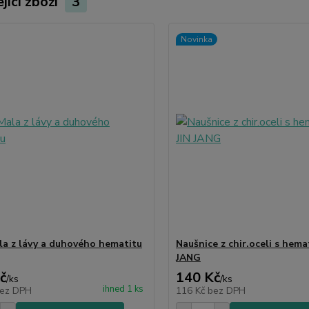
jící zboží
3
Novinka
la z lávy a duhového hematitu
Naušnice z chir.oceli s hema
JANG
č
140 Kč
/
ks
/
ks
ihned 1 ks
ez DPH
116 Kč
bez DPH