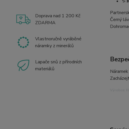
♑
Partnersk
Doprava nad 1 200 Kč
Černý lá
ZDARMA
Dohromad
Vlastnoručně vyráběné
náramky z minerálů
Bezpeč
Lapače snů z přírodních
materiálů
Náramek n
Zacházejt
Výrobce: Hr