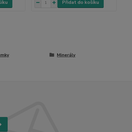
šíku
Přidat do košíku
amky
Minerály