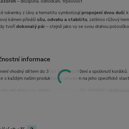
Kozoroh
– disciplína, odhodlání, trpělivost
é náramky z lávy a hematitu symbolizují
propojení dvou duší
, 
vový kámen přináší
sílu, odvahu a stabilitu
, zatímco růžový hem
y tvoří
dokonalý pár
– stejně jako vy se svou drahou polovičko
nostní informace
ení vhodný dětem do 3 let. Hrozí roztržení a spolknutí korálků
e s každým našim produktem s ohledem na jeho specifické vlast
ačky jako dárky s.r.o., Vikletice 3, 43801 Žatec, IČO: 08585962,
info@
galax