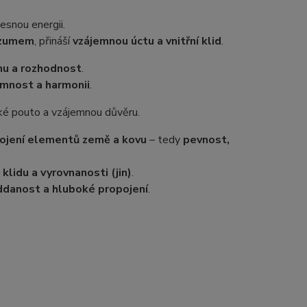
lesnou energii.
ozumem
, přináší
vzájemnou úctu a vnitřní klid
.
anu a rozhodnost
.
emnost a harmonii
.
ské pouto a vzájemnou důvěru.
ojení elementů země a kovu
– tedy
pevnost,
 klidu a vyrovnanosti (jin)
.
oddanost a hluboké propojení
.