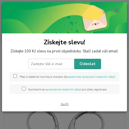
0
ks
CZK
za
0 Kč
Menu
Hledat
Získejte slevu!
Získejte 100 Kč slevu na první objednávku. Stačí zadat váš email:
Úvod
Ostatní
Šperky z chirurgické oceli
Naušnice z chir.oceli s
hematitem -JIN JANG
Odeslat
Naušnice z chir.oceli s hematitem
-JIN JANG
Přeji si odebírat novinky e-mailem dle
podmínek zpracování osobních údajů
.
Novinka
Souhlasím se
zpracováním osobních údajů
pro účely registrace.
Zavřít