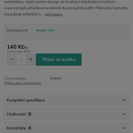
symbolikou. Jejich jemný design se hodí pro každodenní nošení i
slavnostnější příležitosti a krásně doplní každý outfit. Přívěsek z hematitu
má průměr přibližně 1...
celý popis
Dostupnost
ihned 3 ks
140 Kč
/
ks
116 Kč
bez DPH
Přidat do košíku
Číslo produktu:
CH034
Hlídat cenu / dostupnost
Kompletní specifikace
Hodnocení
0
Komentáře
0