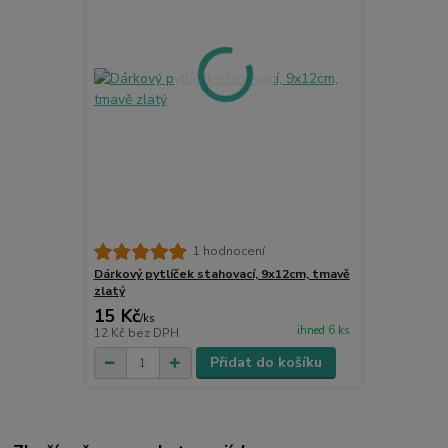
1 hodnocení
Dárkový pytlíček stahovací, 9x12cm, tmavě
zlatý
15 Kč
/
ks
ihned 6 ks
12 Kč
bez DPH
Přidat do košíku