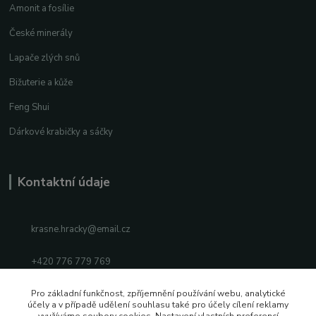
Amonit a fosílie
České minerály
Lapače zlých snů
Bižuterie a kůže
Feng Shui
Dárkové krabičky a sáčky
Kontaktní údaje
krasne.hracky@email.cz
+420 776 779 769
Facebook
Pro základní funkčnost, zpříjemnění používání webu, analytické
účely a v případě udělení souhlasu také pro účely cílení reklamy
využíváme soubory cookies. Nastavení vlastních preferencí