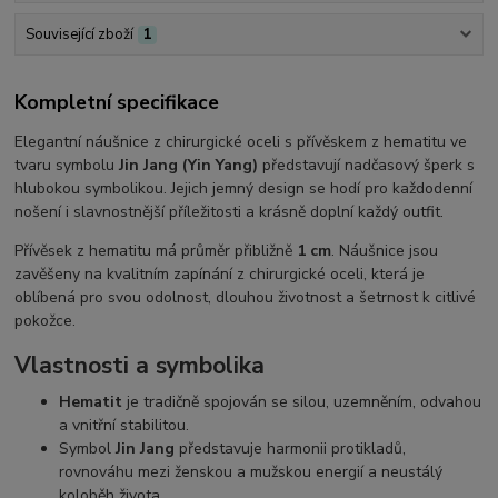
Související zboží
1
Kompletní specifikace
Elegantní náušnice z chirurgické oceli s přívěskem z hematitu ve
tvaru symbolu
Jin Jang (Yin Yang)
představují nadčasový šperk s
hlubokou symbolikou. Jejich jemný design se hodí pro každodenní
nošení i slavnostnější příležitosti a krásně doplní každý outfit.
Přívěsek z hematitu má průměr přibližně
1 cm
. Náušnice jsou
zavěšeny na kvalitním zapínání z chirurgické oceli, která je
oblíbená pro svou odolnost, dlouhou životnost a šetrnost k citlivé
pokožce.
Vlastnosti a symbolika
Hematit
je tradičně spojován se silou, uzemněním, odvahou
a vnitřní stabilitou.
Symbol
Jin Jang
představuje harmonii protikladů,
rovnováhu mezi ženskou a mužskou energií a neustálý
koloběh života.