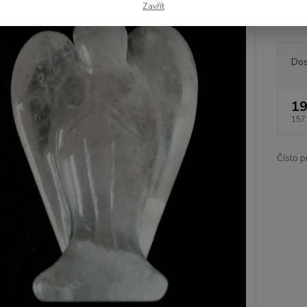
Zavřít
jedním
Dos
19
157
Číslo p