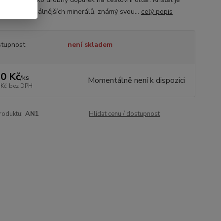
 z nejuniverzálnějších minerálů, známý svou...
celý popis
tupnost
není skladem
0 Kč
/
ks
Momentálně není k dispozici
 Kč
bez DPH
roduktu:
AN1
Hlídat cenu / dostupnost