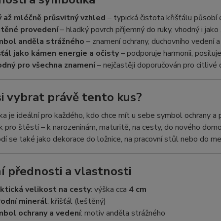
ý až mléčně průsvitný vzhled
– typická čistota křišťálu působí
těné provedení
– hladký povrch příjemný do ruky, vhodný i jako 
bol anděla strážného
– znamení ochrany, duchovního vedení a 
šťál jako kámen energie a očisty
– podporuje harmonii, posiluje
dný pro všechna znamení
– nejčastěji doporučován pro citlivé 
si vybrat právě tento kus?
a je ideální pro každého, kdo chce mít u sebe symbol ochrany a p
k pro štěstí – k narozeninám, maturitě, na cesty, do nového do
odí se také jako dekorace do ložnice, na pracovní stůl nebo do m
í přednosti a vlastnosti
ktická velikost na cesty
: výška cca
4 cm
rodní minerál
: křišťál (leštěný)
bol ochrany a vedení
: motiv anděla strážného