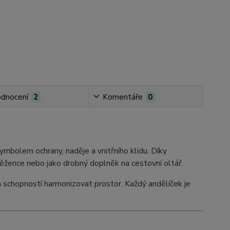
dnocení
2
Komentáře
0
mbolem ochrany, naděje a vnitřního klidu. Díky
ěžence nebo jako drobný doplněk na cestovní oltář.
í a schopností harmonizovat prostor. Každý andělíček je