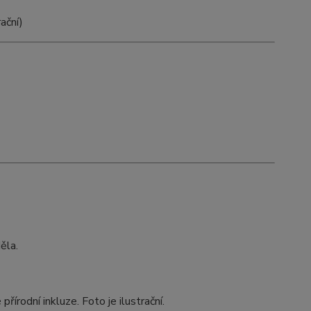
rační)
ěla.
řírodní inkluze. Foto je ilustrační.