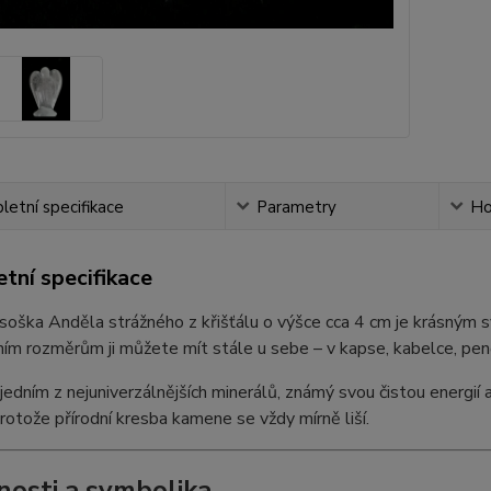
etní specifikace
Parametry
Ho
tní specifikace
oška Anděla strážného z křišťálu o výšce cca 4 cm je krásným sy
m rozměrům ji můžete mít stále u sebe – v kapse, kabelce, pen
e jedním z nejuniverzálnějších minerálů, známý svou čistou energi
 protože přírodní kresba kamene se vždy mírně liší.
nosti a symbolika