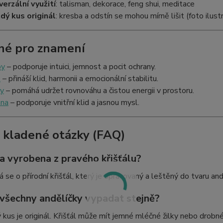
verzální využití
: talisman, dekorace, feng shui, meditace
dý kus originál
: kresba a odstín se mohou mírně lišit (foto ilust
é pro znamení
by
– podporuje intuici, jemnost a pocit ochrany.
k
– přináší klid, harmonii a emocionální stabilitu.
y
– pomáhá udržet rovnováhu a čistou energii v prostoru.
na
– podporuje vnitřní klid a jasnou mysl.
 kladené otázky (FAQ)
ka vyrobena z pravého křišťálu?
á se o přírodní křišťál, který je opracovaný a leštěný do tvaru and
všechny andělíčky vypadat stejně?
 kus je originál. Křišťál může mít jemné mléčné žilky nebo drobné p