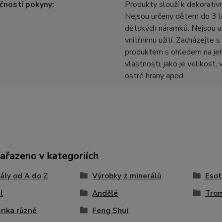
čností pokyny
Produkty slouží k dekorativn
Nejsou určeny dětem do 3 l
dětských náramků. Nejsou u
vnitřnímu užití. Zacházejte 
produktem s ohledem na jeh
vlastnosti, jako je velikost,
ostré hrany apod.
zařazeno v kategoriích
ály od A do Z
Výrobky z minerálů
Esot
l
Andělé
Tro
rika různé
Feng Shui