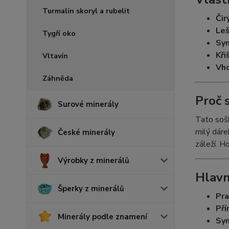
Turmalín skoryl a rubelit
Čir
Leš
Tygří oko
Sym
Kři
Vltavín
Vho
Záhněda
Proč 
Surové minerály
Tato sošk
milý dáre
České minerály
záleží. H
Výrobky z minerálů
Hlavn
Šperky z minerálů
Pra
Pří
Minerály podle znamení
Sym