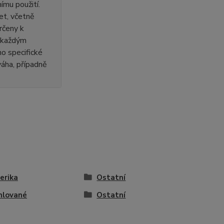
ímu použití.
et, včetně
rčeny k
s každým
o specifické
 váha, případně
erika
Ostatní
mlované
Ostatní