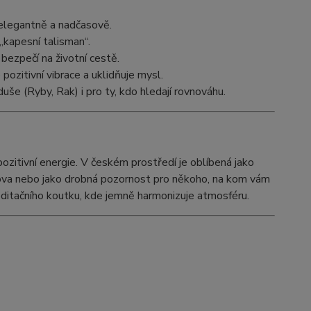
 elegantně a nadčasově.
„kapesní talisman“.
bezpečí na životní cestě.
 pozitivní vibrace a uklidňuje mysl.
duše (Ryby, Rak) i pro ty, kdo hledají rovnováhu.
ozitivní energie. V českém prostředí je oblíbená jako
mova nebo jako drobná pozornost pro někoho, na kom vám
editačního koutku, kde jemně harmonizuje atmosféru.