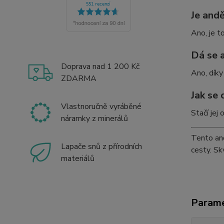
Je and
Ano, je t
Dá se 
Doprava nad 1 200 Kč
Ano, díky
ZDARMA
Jak se 
Vlastnoručně vyráběné
Stačí jej
náramky z minerálů
Tento and
Lapače snů z přírodních
cesty. Sk
materiálů
Param