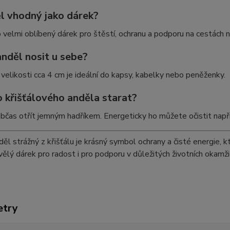
ěl vhodný jako dárek?
o velmi oblíbený dárek pro štěstí, ochranu a podporu na cestách 
anděl nosit u sebe?
 velikosti cca 4 cm je ideální do kapsy, kabelky nebo peněženky.
o křišťálového anděla starat?
 občas otřít jemným hadříkem. Energeticky ho můžete očistit nap
ěl strážný z křišťálu je krásný symbol ochrany a čisté energie, k
vělý dárek pro radost i pro podporu v důležitých životních okamžic
etry