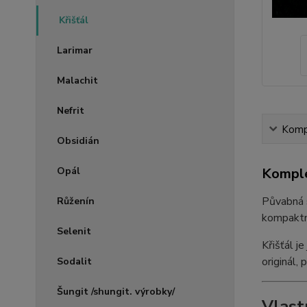
Křišťál
Larimar
Malachit
Nefrit
Kompl
Obsidián
Komple
Opál
Půvabná s
Růženín
kompaktní
Selenit
Křišťál j
originál,
Sodalit
Šungit /shungit. výrobky/
Vlast