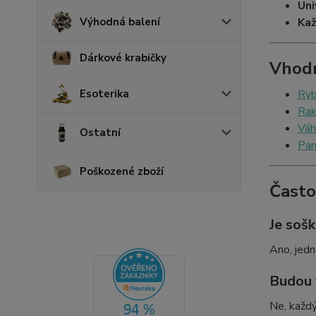
Uni
Kaž
Výhodná balení
Dárkové krabičky
Vhodn
Ry
Esoterika
Ra
Váh
Ostatní
Pan
Poškozené zboží
Často
Je soš
Ano, jedn
Budou 
Ne, každý