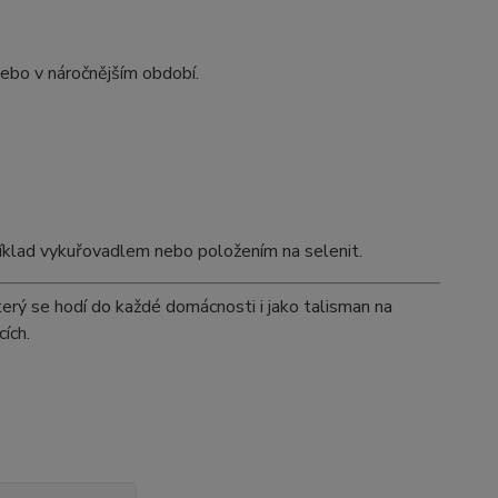
nebo v náročnějším období.
říklad vykuřovadlem nebo položením na selenit.
terý se hodí do každé domácnosti i jako talisman na
ích.